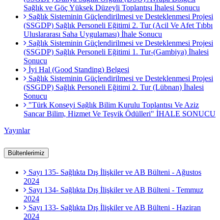
Sağlık ve Göç Yüksek Düzeyli Toplantısı İhalesi Sonucu
Sağlık Sisteminin Güçlendirilmesi ve Desteklenmesi Projesi
(SSGDP) Sağlık Personeli Eğitimi 2. Tur (Acil Ve Afet Tıbbı
Uluslararası Saha Uygulaması) İhale Sonucu
Sağlık Sisteminin Güçlendirilmesi ve Desteklenmesi Projesi
(SSGDP) Sağlık Personeli Eğitimi 1. Tur-(Gambiya) İhalesi
Sonucu
İyi Hal (Good Standing) Belgesi
Sağlık Sisteminin Güçlendirilmesi ve Desteklenmesi Projesi
(SSGDP) Sağlık Personeli Eğitimi 2. Tur (Lübnan) İhalesi
Sonucu
"Türk Konseyi Sağlık Bilim Kurulu Toplantısı Ve Aziz
Sancar Bilim, Hizmet Ve Teşvik Ödülleri" İHALE SONUCU
Yayınlar
Bültenlerimiz
Sayı 135- Sağlıkta Dış İlişkiler ve AB Bülteni - Ağustos
2024
Sayı 134- Sağlıkta Dış İlişkiler ve AB Bülteni - Temmuz
2024
Sayı 133- Sağlıkta Dış İlişkiler ve AB Bülteni - Haziran
2024