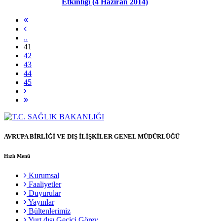
Etkinliği (4 Haziran 2014)
..
41
42
43
44
45
AVRUPA BİRLİĞİ VE DIŞ İLİŞKİLER GENEL MÜDÜRLÜĞÜ
Hızlı Menü
Kurumsal
Faaliyetler
Duyurular
Yayınlar
Bültenlerimiz
Yurt dışı Geçici Görev