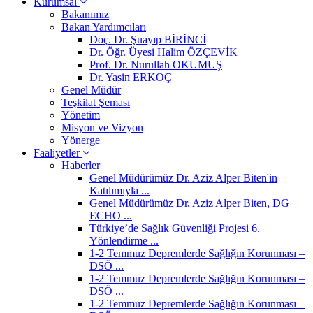
Kurumsal
Bakanımız
Bakan Yardımcıları
Doç. Dr. Şuayıp BİRİNCİ
Dr. Öğr. Üyesi Halim ÖZÇEVİK
Prof. Dr. Nurullah OKUMUŞ
Dr. Yasin ERKOÇ
Genel Müdür
Teşkilat Şeması
Yönetim
Misyon ve Vizyon
Yönerge
Faaliyetler
Haberler
Genel Müdürümüz Dr. Aziz Alper Biten'in
Katılımıyla ...
Genel Müdürümüz Dr. Aziz Alper Biten, DG
ECHO ...
Türkiye’de Sağlık Güvenliği Projesi 6.
Yönlendirme ...
1-2 Temmuz Depremlerde Sağlığın Korunması –
DSÖ ...
1-2 Temmuz Depremlerde Sağlığın Korunması –
DSÖ ...
1-2 Temmuz Depremlerde Sağlığın Korunması –