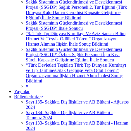
Sağlık Sisteminin Güçlendirilmesi ve Desteklenmesi
Projesi (SSGDP) Sağlık Personeli 2. Tur Eğitimi (Türk
Dünyası Kalp Damar Cerrahisi Kapasite Geliştirme
Eğitimi) İhale Sonuç Bildirimi
Sağlık Sisteminin Güçlendirilmesi ve Desteklenmesi
Projesi (SSGDP) İhale Sonucu
“9. Türk Tıp Dünyası Kurultayı Ve Aziz Sancar Bilim,
Hizmet Ve Teşvik Ödülleri Töreni” Organizasyon
Hizmet Alımına İlişkin İhale Sonuç Bildirimi
Sağlık Sisteminin Güçlendirilmesi ve Desteklenmesi
Projesi (SSGDP) Özbek Sağlık Personeli İçin Kısa
Süreli Kapasite Geliştirme Eğitimi İhale Sonucu
“Türk Devletleri Teşkilatı Türk Tıp Dünyası Kurultayı
ve Tıp Tarihine/Ortak Geçmişe Vefa Ödül Töreni”
Organizasyonuna İlişkin Hizmet Alımı İhalesi Sonuç
Bildirimi
Yayınlar
Bültenlerimiz
Sayı 135- Sağlıkta Dış İlişkiler ve AB Bülteni - Ağustos
2024
Sayı 134- Sağlıkta Dış İlişkiler ve AB Bülteni -
Temmuz 2024
Sayı 133- Sağlıkta Dış İlişkiler ve AB Bülteni - Haziran
2024