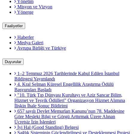
Yönetim
Misyon ve Vizyon
Yönerge
Faaliyetler
Haberler
Medya Galeri
Avrupa Birliği ve Türkiye
Duyurular
1–2 Temmuz 2026 Tarihlerinde Kabul Edilen İstanbul
Bildirgesi Yayımlandı
4. Kral Selman Küresel Engellilik Araştırma Ödülü
Başvuruları Başladı
"10. Türk Tıp Dünyası Kurultayı ve Aziz Sancar Bilim,
Hizmet ve Teşvik Ödülleri" Organizasyon Hizmet Alımına
İlişkin İhale Sonuç Bildirimi
657 sayılı Devlet Memurları Kanunu’nun 78. Maddesine
Göre Mesleki Bilgi ve Görgü Arttırmak Üzere Alınan
Ücretsiz İzin İşlemleri
İyi Hal (Good Standing) Belgesi
Sağlık Sisteminin Güçlendirilmesi ve Desteklenmesi Projesi