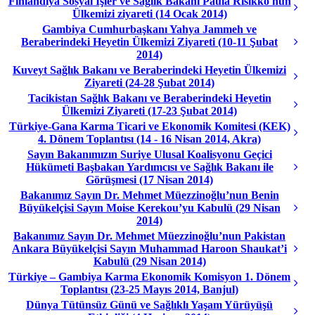
Finlandiya Sosyal İşler ve Sağlık Bakanı Paula Risikko'nun
Ülkemizi ziyareti (14 Ocak 2014)
Gambiya Cumhurbaşkanı Yahya Jammeh ve
Beraberindeki Heyetin Ülkemizi Ziyareti (10-11 Şubat
2014)
Kuveyt Sağlık Bakanı ve Beraberindeki Heyetin Ülkemizi
Ziyareti (24-28 Şubat 2014)
Tacikistan Sağlık Bakanı ve Beraberindeki Heyetin
Ülkemizi Ziyareti (17-23 Şubat 2014)
Türkiye-Gana Karma Ticari ve Ekonomik Komitesi (KEK)
4. Dönem Toplantısı (14 - 16 Nisan 2014, Akra)
Sayın Bakanımızın Suriye Ulusal Koalisyonu Geçici
Hükümeti Başbakan Yardımcısı ve Sağlık Bakanı ile
Görüşmesi (17 Nisan 2014)
Bakanımız Sayın Dr. Mehmet Müezzinoğlu’nun Benin
Büyükelçisi Sayın Moise Kerekou’yu Kabulü (29 Nisan
2014)
Bakanımız Sayın Dr. Mehmet Müezzinoğlu’nun Pakistan
Ankara Büyükelçisi Sayın Muhammad Haroon Shaukat’i
Kabulü (29 Nisan 2014)
Türkiye – Gambiya Karma Ekonomik Komisyon 1. Dönem
Toplantısı (23-25 Mayıs 2014, Banjul)
Dünya Tütünsüz Günü ve Sağlıklı Yaşam Yürüyüşü