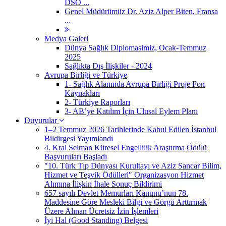
DSÖ ...
Genel Müdürümüz Dr. Aziz Alper Biten, Fransa
...
Medya Galeri
Dünya Sağlık Diplomasimiz, Ocak-Temmuz
2025
Sağlıkta Dış İlişkiler - 2024
Avrupa Birliği ve Türkiye
1- Sağlık Alanında Avrupa Birliği Proje Fon
Kaynakları
2- Türkiye Raporları
3- AB’ye Katılım İçin Ulusal Eylem Planı
Duyurular
1–2 Temmuz 2026 Tarihlerinde Kabul Edilen İstanbul
Bildirgesi Yayımlandı
4. Kral Selman Küresel Engellilik Araştırma Ödülü
Başvuruları Başladı
"10. Türk Tıp Dünyası Kurultayı ve Aziz Sancar Bilim,
Hizmet ve Teşvik Ödülleri" Organizasyon Hizmet
Alımına İlişkin İhale Sonuç Bildirimi
657 sayılı Devlet Memurları Kanunu’nun 78.
Maddesine Göre Mesleki Bilgi ve Görgü Arttırmak
Üzere Alınan Ücretsiz İzin İşlemleri
İyi Hal (Good Standing) Belgesi