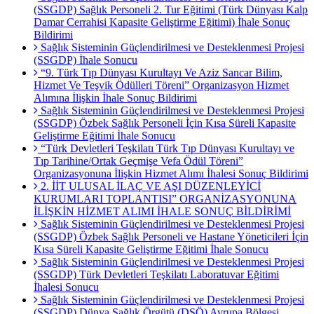
(SSGDP) Sağlık Personeli 2. Tur Eğitimi (Türk Dünyası Kalp
Damar Cerrahisi Kapasite Geliştirme Eğitimi) İhale Sonuç
Bildirimi
Sağlık Sisteminin Güçlendirilmesi ve Desteklenmesi Projesi
(SSGDP) İhale Sonucu
“9. Türk Tıp Dünyası Kurultayı Ve Aziz Sancar Bilim,
Hizmet Ve Teşvik Ödülleri Töreni” Organizasyon Hizmet
Alımına İlişkin İhale Sonuç Bildirimi
Sağlık Sisteminin Güçlendirilmesi ve Desteklenmesi Projesi
(SSGDP) Özbek Sağlık Personeli İçin Kısa Süreli Kapasite
Geliştirme Eğitimi İhale Sonucu
“Türk Devletleri Teşkilatı Türk Tıp Dünyası Kurultayı ve
Tıp Tarihine/Ortak Geçmişe Vefa Ödül Töreni”
Organizasyonuna İlişkin Hizmet Alımı İhalesi Sonuç Bildirimi
2. İİT ULUSAL İLAÇ VE AŞI DÜZENLEYİCİ
KURUMLARI TOPLANTISI” ORGANİZASYONUNA
İLİŞKİN HİZMET ALIMI İHALE SONUÇ BİLDİRİMİ
Sağlık Sisteminin Güçlendirilmesi ve Desteklenmesi Projesi
(SSGDP) Özbek Sağlık Personeli ve Hastane Yöneticileri İçin
Kısa Süreli Kapasite Geliştirme Eğitimi İhale Sonucu
Sağlık Sisteminin Güçlendirilmesi ve Desteklenmesi Projesi
(SSGDP) Türk Devletleri Teşkilatı Laboratuvar Eğitimi
İhalesi Sonucu
Sağlık Sisteminin Güçlendirilmesi ve Desteklenmesi Projesi
(SSGDP) Dünya Sağlık Örgütü (DSÖ) Avrupa Bölgesi