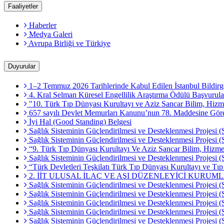
Faaliyetler
Haberler
Medya Galeri
Avrupa Birliği ve Türkiye
Duyurular
1–2 Temmuz 2026 Tarihlerinde Kabul Edilen İstanbul Bildirg
4. Kral Selman Küresel Engellilik Araştırma Ödülü Başvurula
"10. Türk Tıp Dünyası Kurultayı ve Aziz Sancar Bilim, Hizme
657 sayılı Devlet Memurları Kanunu’nun 78. Maddesine Göre M
İyi Hal (Good Standing) Belgesi
Sağlık Sisteminin Güçlendirilmesi ve Desteklenmesi Projesi (
Sağlık Sisteminin Güçlendirilmesi ve Desteklenmesi Projesi
“9. Türk Tıp Dünyası Kurultayı Ve Aziz Sancar Bilim, Hizmet
Sağlık Sisteminin Güçlendirilmesi ve Desteklenmesi Projesi (
“Türk Devletleri Teşkilatı Türk Tıp Dünyası Kurultayı ve Tı
2. İİT ULUSAL İLAÇ VE AŞI DÜZENLEYİCİ KURUM
Sağlık Sisteminin Güçlendirilmesi ve Desteklenmesi Projesi (
Sağlık Sisteminin Güçlendirilmesi ve Desteklenmesi Projesi (
Sağlık Sisteminin Güçlendirilmesi ve Desteklenmesi Projesi
Sağlık Sisteminin Güçlendirilmesi ve Desteklenmesi Projesi (
Sağlık Sisteminin Güçlendirilmesi ve Desteklenmesi Projesi 