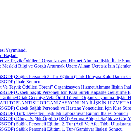
esi Yayımlandı
rı Başladı
t ve Teşvik Ödülleri" Organizasyon Hizmet Alımına İlişkin İhale Sonu
esleki Bilgi ve Görgü Arttırmak Üzere Alınan Ücretsiz İzin İşlemler
SSGDP) Sağlık Personeli 2. Tur Eğitimi (Türk Dünyası Kalp Damar Cerr
 (SSGDP) İhale Sonucu
 Ve Teşvik Ödülleri Töreni” Organizasyon Hizmet Alımına İlişkin İhal
SSGDP) Özbek Sağlık Personeli İçin Kısa Süreli Kapasite Geliştirme E
p Tarihine/Ortak Geçmişe Vefa Ödül Töreni” Organizasyonuna İlişkin Hi
LARI TOPLANTISI” ORGANİZASYONUNA İLİŞKİN HİZMET AL
SSGDP) Özbek Sağlık Personeli ve Hastane Yöneticileri İçin Kısa Sürel
SSGDP) Türk Devletleri Teşkilatı Laboratuvar Eğitimi İhalesi Sonucu
 (SSGDP) Dünya Sağlık Örgütü (DSÖ) Avrupa Bölgesi Sağlık ve Göç Yü
SSGDP) Sağlık Personeli Eğitimi 2. Tur (Acil Ve Afet Tıbbı Uluslarar
(SSGDP) Sağlık Personeli Eğitimi 1. Tur-(Gambiya) İhalesi Sonucu