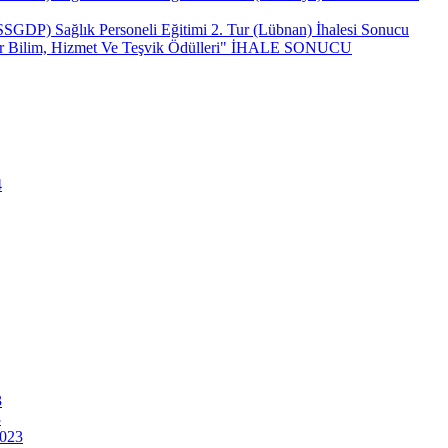
(SSGDP) Sağlık Personeli Eğitimi 2. Tur (Lübnan) İhalesi Sonucu
ncar Bilim, Hizmet Ve Teşvik Ödülleri" İHALE SONUCU
4
3
3
2023