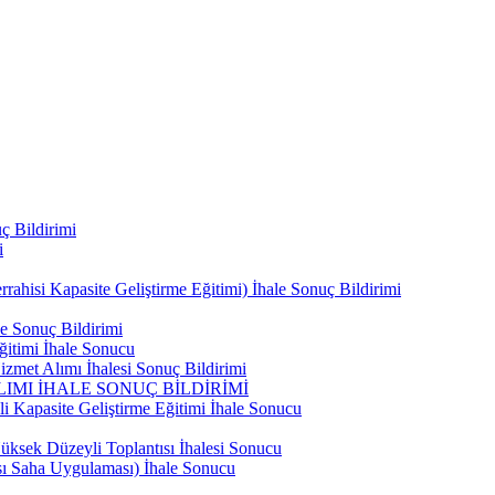
ç Bildirimi
i
ahisi Kapasite Geliştirme Eğitimi) İhale Sonuç Bildirimi
e Sonuç Bildirimi
ğitimi İhale Sonucu
zmet Alımı İhalesi Sonuç Bildirimi
IMI İHALE SONUÇ BİLDİRİMİ
i Kapasite Geliştirme Eğitimi İhale Sonucu
ksek Düzeyli Toplantısı İhalesi Sonucu
ası Saha Uygulaması) İhale Sonucu