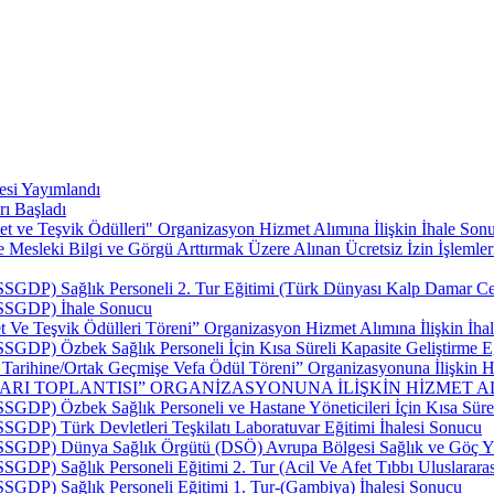
esi Yayımlandı
rı Başladı
t ve Teşvik Ödülleri" Organizasyon Hizmet Alımına İlişkin İhale Sonu
esleki Bilgi ve Görgü Arttırmak Üzere Alınan Ücretsiz İzin İşlemler
SSGDP) Sağlık Personeli 2. Tur Eğitimi (Türk Dünyası Kalp Damar Cerr
 (SSGDP) İhale Sonucu
 Ve Teşvik Ödülleri Töreni” Organizasyon Hizmet Alımına İlişkin İhal
SSGDP) Özbek Sağlık Personeli İçin Kısa Süreli Kapasite Geliştirme E
p Tarihine/Ortak Geçmişe Vefa Ödül Töreni” Organizasyonuna İlişkin Hi
LARI TOPLANTISI” ORGANİZASYONUNA İLİŞKİN HİZMET AL
SSGDP) Özbek Sağlık Personeli ve Hastane Yöneticileri İçin Kısa Sürel
SSGDP) Türk Devletleri Teşkilatı Laboratuvar Eğitimi İhalesi Sonucu
 (SSGDP) Dünya Sağlık Örgütü (DSÖ) Avrupa Bölgesi Sağlık ve Göç Yü
SSGDP) Sağlık Personeli Eğitimi 2. Tur (Acil Ve Afet Tıbbı Uluslarar
(SSGDP) Sağlık Personeli Eğitimi 1. Tur-(Gambiya) İhalesi Sonucu