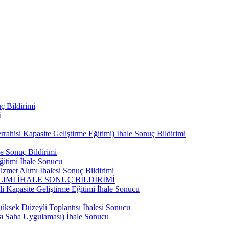
ç Bildirimi
i
ahisi Kapasite Geliştirme Eğitimi) İhale Sonuç Bildirimi
e Sonuç Bildirimi
ğitimi İhale Sonucu
zmet Alımı İhalesi Sonuç Bildirimi
IMI İHALE SONUÇ BİLDİRİMİ
i Kapasite Geliştirme Eğitimi İhale Sonucu
ksek Düzeyli Toplantısı İhalesi Sonucu
ası Saha Uygulaması) İhale Sonucu