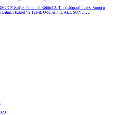
(SSGDP) Sağlık Personeli Eğitimi 2. Tur (Lübnan) İhalesi Sonucu
ncar Bilim, Hizmet Ve Teşvik Ödülleri" İHALE SONUCU
4
3
3
2023