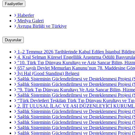
Faaliyetler
Haberler
Medya Galeri
Avrupa Birliği ve Türkiye
Duyurular
1–2 Temmuz 2026 Tarihlerinde Kabul Edilen İstanbul Bildirg
4. Kral Selman Küresel Engellilik Araştırma Ödülü Başvurula
"10. Türk Tıp Dünyası Kurultayı ve Aziz Sancar Bilim, Hizme
657 sayılı Devlet Memurları Kanunu’nun 78. Maddesine Göre M
İyi Hal (Good Standing) Belgesi
Sağlık Sisteminin Güçlendirilmesi ve Desteklenmesi Projesi (
Sağlık Sisteminin Güçlendirilmesi ve Desteklenmesi Projesi
“9. Türk Tıp Dünyası Kurultayı Ve Aziz Sancar Bilim, Hizmet
Sağlık Sisteminin Güçlendirilmesi ve Desteklenmesi Projesi (
“Türk Devletleri Teşkilatı Türk Tıp Dünyası Kurultayı ve Tı
2. İİT ULUSAL İLAÇ VE AŞI DÜZENLEYİCİ KURUM
Sağlık Sisteminin Güçlendirilmesi ve Desteklenmesi Projesi (
Sağlık Sisteminin Güçlendirilmesi ve Desteklenmesi Projesi (
Sağlık Sisteminin Güçlendirilmesi ve Desteklenmesi Projesi
Sağlık Sisteminin Güçlendirilmesi ve Desteklenmesi Projesi (
Sağlık Sisteminin Güçlendirilmesi ve Desteklenmesi Projesi 