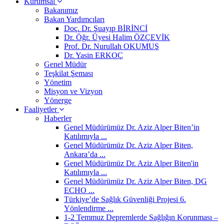
Kurumsal
Bakanımız
Bakan Yardımcıları
Doç. Dr. Şuayıp BİRİNCİ
Dr. Öğr. Üyesi Halim ÖZÇEVİK
Prof. Dr. Nurullah OKUMUŞ
Dr. Yasin ERKOÇ
Genel Müdür
Teşkilat Şeması
Yönetim
Misyon ve Vizyon
Yönerge
Faaliyetler
Haberler
Genel Müdürümüz Dr. Aziz Alper Biten’in
Katılımıyla ...
Genel Müdürümüz Dr. Aziz Alper Biten,
Ankara’da ...
Genel Müdürümüz Dr. Aziz Alper Biten'in
Katılımıyla ...
Genel Müdürümüz Dr. Aziz Alper Biten, DG
ECHO ...
Türkiye’de Sağlık Güvenliği Projesi 6.
Yönlendirme ...
1-2 Temmuz Depremlerde Sağlığın Korunması –