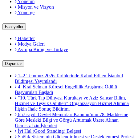
Yönetim
Misyon ve Vizyon
Yönerge
Faaliyetler
Haberler
Medya Galeri
Avrupa Birliği ve Türkiye
Duyurular
1–2 Temmuz 2026 Tarihlerinde Kabul Edilen İstanbul
Bildirgesi Yayımlandı
4. Kral Selman Küresel Engellilik Araştırma Ödülü
Başvuruları Başladı
"10. Türk Tıp Dünyası Kurultayı ve Aziz Sancar Bilim,
Hizmet ve Teşvik Ödülleri" Organizasyon Hizmet Alımına
İlişkin İhale Sonuç Bildirimi
657 sayılı Devlet Memurları Kanunu’nun 78. Maddesine
Göre Mesleki Bilgi ve Görgü Arttırmak Üzere Alınan
Ücretsiz İzin İşlemleri
İyi Hal (Good Standing) Belgesi
Sağlık Sisteminin Güçlendirilmesi ve Desteklenmesi Projesi