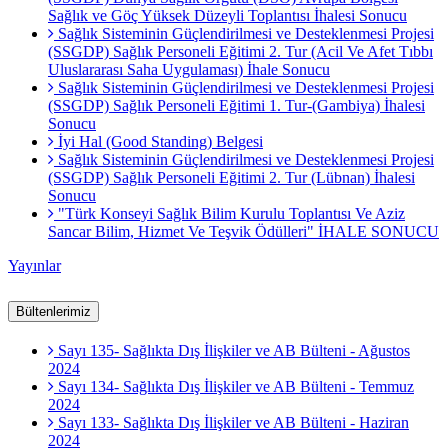
Sağlık ve Göç Yüksek Düzeyli Toplantısı İhalesi Sonucu
Sağlık Sisteminin Güçlendirilmesi ve Desteklenmesi Projesi
(SSGDP) Sağlık Personeli Eğitimi 2. Tur (Acil Ve Afet Tıbbı
Uluslararası Saha Uygulaması) İhale Sonucu
Sağlık Sisteminin Güçlendirilmesi ve Desteklenmesi Projesi
(SSGDP) Sağlık Personeli Eğitimi 1. Tur-(Gambiya) İhalesi
Sonucu
İyi Hal (Good Standing) Belgesi
Sağlık Sisteminin Güçlendirilmesi ve Desteklenmesi Projesi
(SSGDP) Sağlık Personeli Eğitimi 2. Tur (Lübnan) İhalesi
Sonucu
"Türk Konseyi Sağlık Bilim Kurulu Toplantısı Ve Aziz
Sancar Bilim, Hizmet Ve Teşvik Ödülleri" İHALE SONUCU
Yayınlar
Bültenlerimiz
Sayı 135- Sağlıkta Dış İlişkiler ve AB Bülteni - Ağustos
2024
Sayı 134- Sağlıkta Dış İlişkiler ve AB Bülteni - Temmuz
2024
Sayı 133- Sağlıkta Dış İlişkiler ve AB Bülteni - Haziran
2024