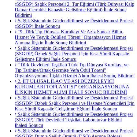
(SSGDP) Sağlık Personeli 2. Tur Eğitimi (Türk Dünyası Kalp
Damar Cerrahisi Kapasite Geliştirme Eğitimi) İhale Sonuç
Bildirimi
Sağlık Sisteminin Güçlendirilmesi ve Desteklenmesi Projesi
(SSGDP) İhale Sonucu
“9. Türk Tıp Dünyası Kurultayı Ve Aziz Sancar Bilim,
Hizmet Ve Teşvik Ödülleri Töreni” Organizasyon Hizmet
Alımına İlişkin İhale Sonuç Bildirimi
Sağlık Sisteminin Güçlendirilmesi ve Desteklenmesi Projesi
(SSGDP) Özbek Sağlık Personeli İçin Kısa Süreli Kapasite
Geliştirme Eğitimi İhale Sonucu
“Türk Devletleri Teşkilatı Türk Tıp Dünyası Kurultayı ve
Tıp Tarihine/Ortak Geçmişe Vefa Ödül Töreni”
Organizasyonuna İlişkin Hizmet Alımı İhalesi Sonuç Bildirimi
2. İİT ULUSAL İLAÇ VE AŞI DÜZENLEYİCİ
KURUMLARI TOPLANTISI” ORGANİZASYONUNA
İLİŞKİN HİZMET ALIMI İHALE SONUÇ BİLDİRİMİ
Sağlık Sisteminin Güçlendirilmesi ve Desteklenmesi Projesi
(SSGDP) Özbek Sağlık Personeli ve Hastane Yöneticileri İçin
Kısa Süreli Kapasite Geliştirme Eğitimi İhale Sonucu
Sağlık Sisteminin Güçlendirilmesi ve Desteklenmesi Projesi
(SSGDP) Türk Devletleri Teşkilatı Laboratuvar Eğitimi
İhalesi Sonucu
Sağlık Sisteminin Güçlendirilmesi ve Desteklenmesi Projesi
(SSGDP) Dünya Sağlık Örgütü (DSÖ) Avrupa Bölgesi