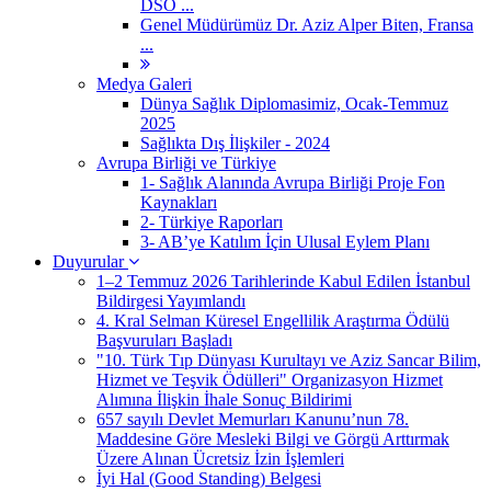
DSÖ ...
Genel Müdürümüz Dr. Aziz Alper Biten, Fransa
...
Medya Galeri
Dünya Sağlık Diplomasimiz, Ocak-Temmuz
2025
Sağlıkta Dış İlişkiler - 2024
Avrupa Birliği ve Türkiye
1- Sağlık Alanında Avrupa Birliği Proje Fon
Kaynakları
2- Türkiye Raporları
3- AB’ye Katılım İçin Ulusal Eylem Planı
Duyurular
1–2 Temmuz 2026 Tarihlerinde Kabul Edilen İstanbul
Bildirgesi Yayımlandı
4. Kral Selman Küresel Engellilik Araştırma Ödülü
Başvuruları Başladı
"10. Türk Tıp Dünyası Kurultayı ve Aziz Sancar Bilim,
Hizmet ve Teşvik Ödülleri" Organizasyon Hizmet
Alımına İlişkin İhale Sonuç Bildirimi
657 sayılı Devlet Memurları Kanunu’nun 78.
Maddesine Göre Mesleki Bilgi ve Görgü Arttırmak
Üzere Alınan Ücretsiz İzin İşlemleri
İyi Hal (Good Standing) Belgesi