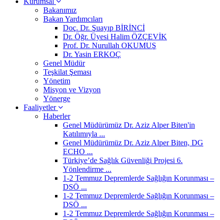
Kurumsal
Bakanımız
Bakan Yardımcıları
Doç. Dr. Şuayıp BİRİNCİ
Dr. Öğr. Üyesi Halim ÖZÇEVİK
Prof. Dr. Nurullah OKUMUŞ
Dr. Yasin ERKOÇ
Genel Müdür
Teşkilat Şeması
Yönetim
Misyon ve Vizyon
Yönerge
Faaliyetler
Haberler
Genel Müdürümüz Dr. Aziz Alper Biten'in
Katılımıyla ...
Genel Müdürümüz Dr. Aziz Alper Biten, DG
ECHO ...
Türkiye’de Sağlık Güvenliği Projesi 6.
Yönlendirme ...
1-2 Temmuz Depremlerde Sağlığın Korunması –
DSÖ ...
1-2 Temmuz Depremlerde Sağlığın Korunması –
DSÖ ...
1-2 Temmuz Depremlerde Sağlığın Korunması –