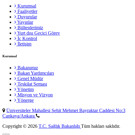
Kurumsal
Faaliyetler
Duyurular
Yayınlar
Bültenlerimiz
Yurt dışı Geçici Görev
İç Kontrol
İletişim
Kurumsal
Bakanımız
Bakan Yardımcıları
Genel Müdür
Teşkilat Şeması
Yönetim
Misyon ve Vizyon
Yönerge
Üniversiteler Mahallesi Şehit Mehmet Bayraktar Caddesi No:3
Çankaya/Ankara
Copyright © 2026
T.C. Sağlık Bakanlığı
Tüm hakları saklıdır.