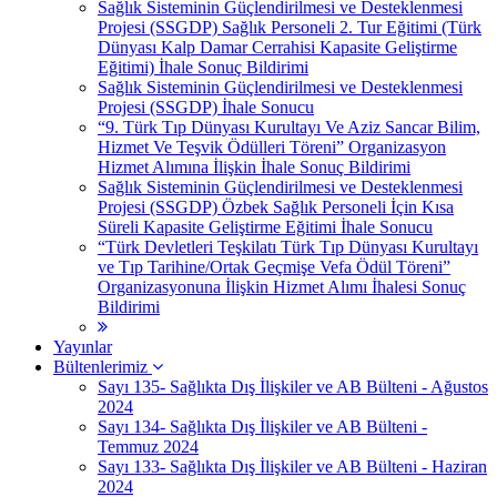
Sağlık Sisteminin Güçlendirilmesi ve Desteklenmesi
Projesi (SSGDP) Sağlık Personeli 2. Tur Eğitimi (Türk
Dünyası Kalp Damar Cerrahisi Kapasite Geliştirme
Eğitimi) İhale Sonuç Bildirimi
Sağlık Sisteminin Güçlendirilmesi ve Desteklenmesi
Projesi (SSGDP) İhale Sonucu
“9. Türk Tıp Dünyası Kurultayı Ve Aziz Sancar Bilim,
Hizmet Ve Teşvik Ödülleri Töreni” Organizasyon
Hizmet Alımına İlişkin İhale Sonuç Bildirimi
Sağlık Sisteminin Güçlendirilmesi ve Desteklenmesi
Projesi (SSGDP) Özbek Sağlık Personeli İçin Kısa
Süreli Kapasite Geliştirme Eğitimi İhale Sonucu
“Türk Devletleri Teşkilatı Türk Tıp Dünyası Kurultayı
ve Tıp Tarihine/Ortak Geçmişe Vefa Ödül Töreni”
Organizasyonuna İlişkin Hizmet Alımı İhalesi Sonuç
Bildirimi
Yayınlar
Bültenlerimiz
Sayı 135- Sağlıkta Dış İlişkiler ve AB Bülteni - Ağustos
2024
Sayı 134- Sağlıkta Dış İlişkiler ve AB Bülteni -
Temmuz 2024
Sayı 133- Sağlıkta Dış İlişkiler ve AB Bülteni - Haziran
2024