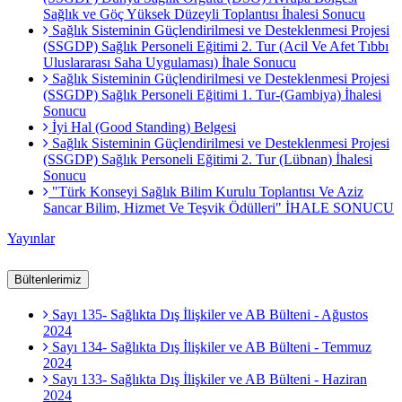
Sağlık ve Göç Yüksek Düzeyli Toplantısı İhalesi Sonucu
Sağlık Sisteminin Güçlendirilmesi ve Desteklenmesi Projesi
(SSGDP) Sağlık Personeli Eğitimi 2. Tur (Acil Ve Afet Tıbbı
Uluslararası Saha Uygulaması) İhale Sonucu
Sağlık Sisteminin Güçlendirilmesi ve Desteklenmesi Projesi
(SSGDP) Sağlık Personeli Eğitimi 1. Tur-(Gambiya) İhalesi
Sonucu
İyi Hal (Good Standing) Belgesi
Sağlık Sisteminin Güçlendirilmesi ve Desteklenmesi Projesi
(SSGDP) Sağlık Personeli Eğitimi 2. Tur (Lübnan) İhalesi
Sonucu
"Türk Konseyi Sağlık Bilim Kurulu Toplantısı Ve Aziz
Sancar Bilim, Hizmet Ve Teşvik Ödülleri" İHALE SONUCU
Yayınlar
Bültenlerimiz
Sayı 135- Sağlıkta Dış İlişkiler ve AB Bülteni - Ağustos
2024
Sayı 134- Sağlıkta Dış İlişkiler ve AB Bülteni - Temmuz
2024
Sayı 133- Sağlıkta Dış İlişkiler ve AB Bülteni - Haziran
2024