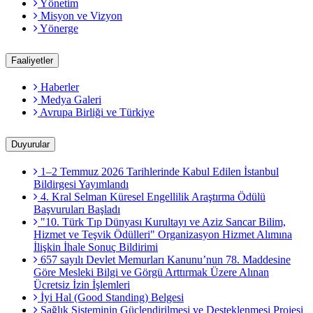
Yönetim
Misyon ve Vizyon
Yönerge
Faaliyetler
Haberler
Medya Galeri
Avrupa Birliği ve Türkiye
Duyurular
1–2 Temmuz 2026 Tarihlerinde Kabul Edilen İstanbul
Bildirgesi Yayımlandı
4. Kral Selman Küresel Engellilik Araştırma Ödülü
Başvuruları Başladı
"10. Türk Tıp Dünyası Kurultayı ve Aziz Sancar Bilim,
Hizmet ve Teşvik Ödülleri" Organizasyon Hizmet Alımına
İlişkin İhale Sonuç Bildirimi
657 sayılı Devlet Memurları Kanunu’nun 78. Maddesine
Göre Mesleki Bilgi ve Görgü Arttırmak Üzere Alınan
Ücretsiz İzin İşlemleri
İyi Hal (Good Standing) Belgesi
Sağlık Sisteminin Güçlendirilmesi ve Desteklenmesi Projesi