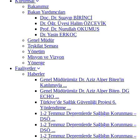
Kurumsal
Bakanımız
Bakan Yardımcıları
Doç. Dr. Şuayıp BİRİNCİ
Dr. Öğr. Üyesi Halim ÖZÇEVİK
Prof. Dr. Nurullah OKUMUŞ
Dr. Yasin ERKOÇ
Genel Müdür
Teşkilat Şeması
Yönetim
Misyon ve Vizyon
Yönerge
Faaliyetler
Haberler
Genel Müdürümüz Dr. Aziz Alper Biten'in
Katılımıyla ...
Genel Müdürümüz Dr. Aziz Alper Biten, DG
ECHO ...
Türkiye’de Sağlık Güvenliği Projesi 6.
Yönlendirme ...
1-2 Temmuz Depremlerde Sağlığın Korunması –
DSÖ ...
1-2 Temmuz Depremlerde Sağlığın Korunması –
DSÖ ...
1-2 Temmuz Depremlerde Sağlığın Korunması –