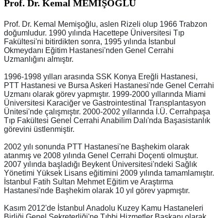
Prof. Dr. Kemal MEMİŞOĞLU
Prof. Dr. Kemal Memişoğlu, aslen Rizeli olup 1966 Trabzon
doğumludur. 1990 yılında Hacettepe Üniversitesi Tıp
Fakültesi'ni bitirdikten sonra, 1995 yılında İstanbul
Okmeydanı Eğitim Hastanesi'nden Genel Cerrahi
Uzmanlığını almıştır.
1996-1998 yılları arasında SSK Konya Ereğli Hastanesi,
PTT Hastanesi ve Bursa Askeri Hastanesi'nde Genel Cerrahi
Uzmanı olarak görev yapmıştır. 1999-2000 yıllarında Miami
Üniversitesi Karaciğer ve Gastrointestinal Transplantasyon
Ünitesi'nde çalışmıştır. 2000-2002 yıllarında İ.Ü. Cerrahpaşa
Tıp Fakültesi Genel Cerrahi Anabilim Dalı'nda Başasistanlık
görevini üstlenmiştir.
2002 yılı sonunda PTT Hastanesi'ne Başhekim olarak
atanmış ve 2008 yılında Genel Cerrahi Doçenti olmuştur.
2007 yılında başladığı Beykent Üniversitesi'ndeki Sağlık
Yönetimi Yüksek Lisans eğitimini 2009 yılında tamamlamıştır.
İstanbul Fatih Sultan Mehmet Eğitim ve Araştırma
Hastanesi'nde Başhekim olarak 10 yıl görev yapmıştır.
Kasım 2012'de İstanbul Anadolu Kuzey Kamu Hastaneleri
Birliği Genel Sekreterliği'ne Tıbbi Hizmetler Başkanı olarak