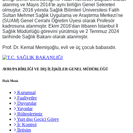
atanmış ve Mayıs 2014'te aynı birliğin Genel Sekreteri
olmuştur. 2016 yılında Sağlık Bilimleri Üniversitesi Fatih
Sultan Mehmet Sağlık Uygulama ve Araştırma Merkezi'ne
(SUAM) Genel Cerrahi Öğretim Üyesi olarak Profesör
kadrosuna atanmıştır. Ekim 2016'dan itibaren İstanbul İl
Sağlık Müdürlüğü görevini yürütmüş ve 2 Temmuz 2024
tarihinde Sağlık Bakanı olarak atanmıştır.
Prof. Dr. Kemal Memişoğlu, evli ve üç çocuk babasıdır.
AVRUPA BİRLİĞİ VE DIŞ İLİŞKİLER GENEL MÜDÜRLÜĞÜ
Hızlı Menü
Kurumsal
Faaliyetler
Duyurular
Yayınlar
Bültenlerimiz
Yurt dışı Geçici Görev
İç Kontrol
İletişim