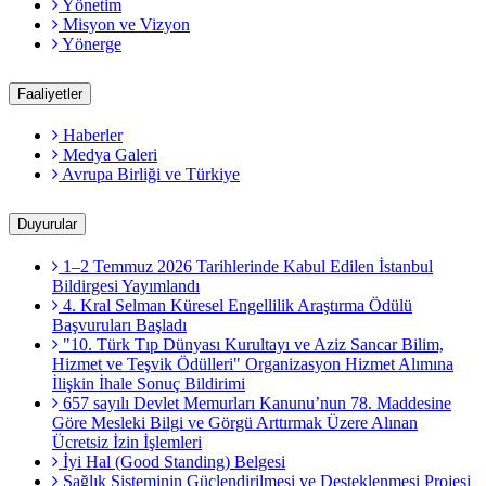
Yönetim
Misyon ve Vizyon
Yönerge
Faaliyetler
Haberler
Medya Galeri
Avrupa Birliği ve Türkiye
Duyurular
1–2 Temmuz 2026 Tarihlerinde Kabul Edilen İstanbul
Bildirgesi Yayımlandı
4. Kral Selman Küresel Engellilik Araştırma Ödülü
Başvuruları Başladı
"10. Türk Tıp Dünyası Kurultayı ve Aziz Sancar Bilim,
Hizmet ve Teşvik Ödülleri" Organizasyon Hizmet Alımına
İlişkin İhale Sonuç Bildirimi
657 sayılı Devlet Memurları Kanunu’nun 78. Maddesine
Göre Mesleki Bilgi ve Görgü Arttırmak Üzere Alınan
Ücretsiz İzin İşlemleri
İyi Hal (Good Standing) Belgesi
Sağlık Sisteminin Güçlendirilmesi ve Desteklenmesi Projesi