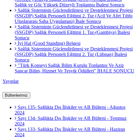
Sağlık ve Göç Yüksek Düzeyli Toplantısı İhalesi Sonucu
Sağlık Sisteminin Güçlendirilmesi ve Desteklenmesi Projesi
(SSGDP) Sağlık Personeli Eğitimi 2. Tur (Acil Ve Afet Tıbbı
Uluslararası Saha Uygulaması) İhale Sonucu
Sağlık Sisteminin Güçlendirilmesi ve Desteklenmesi Projesi
(SSGDP) Sağlık Personeli Eğitimi 1. Tur-(Gambiya) İhalesi
Sonucu
İyi Hal (Good Standing) Belgesi
Sağlık Sisteminin Güçlendirilmesi ve Desteklenmesi Projesi
(SSGDP) Sağlık Personeli Eğitimi 2. Tur (Lübnan) İhalesi
Sonucu
"Türk Konseyi Sağlık Bilim Kurulu Toplantısı Ve Aziz
Sancar Bilim, Hizmet Ve Teşvik Ödülleri" İHALE SONUCU
Yayınlar
Bültenlerimiz
Sayı 135- Sağlıkta Dış İlişkiler ve AB Bülteni - Ağustos
2024
Sayı 134- Sağlıkta Dış İlişkiler ve AB Bülteni - Temmuz
2024
Sayı 133- Sağlıkta Dış İlişkiler ve AB Bülteni - Haziran
2024