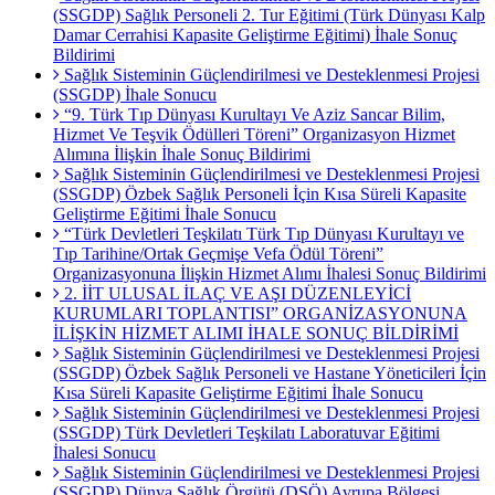
(SSGDP) Sağlık Personeli 2. Tur Eğitimi (Türk Dünyası Kalp
Damar Cerrahisi Kapasite Geliştirme Eğitimi) İhale Sonuç
Bildirimi
Sağlık Sisteminin Güçlendirilmesi ve Desteklenmesi Projesi
(SSGDP) İhale Sonucu
“9. Türk Tıp Dünyası Kurultayı Ve Aziz Sancar Bilim,
Hizmet Ve Teşvik Ödülleri Töreni” Organizasyon Hizmet
Alımına İlişkin İhale Sonuç Bildirimi
Sağlık Sisteminin Güçlendirilmesi ve Desteklenmesi Projesi
(SSGDP) Özbek Sağlık Personeli İçin Kısa Süreli Kapasite
Geliştirme Eğitimi İhale Sonucu
“Türk Devletleri Teşkilatı Türk Tıp Dünyası Kurultayı ve
Tıp Tarihine/Ortak Geçmişe Vefa Ödül Töreni”
Organizasyonuna İlişkin Hizmet Alımı İhalesi Sonuç Bildirimi
2. İİT ULUSAL İLAÇ VE AŞI DÜZENLEYİCİ
KURUMLARI TOPLANTISI” ORGANİZASYONUNA
İLİŞKİN HİZMET ALIMI İHALE SONUÇ BİLDİRİMİ
Sağlık Sisteminin Güçlendirilmesi ve Desteklenmesi Projesi
(SSGDP) Özbek Sağlık Personeli ve Hastane Yöneticileri İçin
Kısa Süreli Kapasite Geliştirme Eğitimi İhale Sonucu
Sağlık Sisteminin Güçlendirilmesi ve Desteklenmesi Projesi
(SSGDP) Türk Devletleri Teşkilatı Laboratuvar Eğitimi
İhalesi Sonucu
Sağlık Sisteminin Güçlendirilmesi ve Desteklenmesi Projesi
(SSGDP) Dünya Sağlık Örgütü (DSÖ) Avrupa Bölgesi