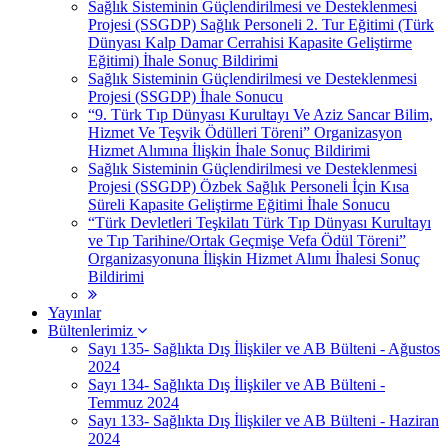
Sağlık Sisteminin Güçlendirilmesi ve Desteklenmesi
Projesi (SSGDP) Sağlık Personeli 2. Tur Eğitimi (Türk
Dünyası Kalp Damar Cerrahisi Kapasite Geliştirme
Eğitimi) İhale Sonuç Bildirimi
Sağlık Sisteminin Güçlendirilmesi ve Desteklenmesi
Projesi (SSGDP) İhale Sonucu
“9. Türk Tıp Dünyası Kurultayı Ve Aziz Sancar Bilim,
Hizmet Ve Teşvik Ödülleri Töreni” Organizasyon
Hizmet Alımına İlişkin İhale Sonuç Bildirimi
Sağlık Sisteminin Güçlendirilmesi ve Desteklenmesi
Projesi (SSGDP) Özbek Sağlık Personeli İçin Kısa
Süreli Kapasite Geliştirme Eğitimi İhale Sonucu
“Türk Devletleri Teşkilatı Türk Tıp Dünyası Kurultayı
ve Tıp Tarihine/Ortak Geçmişe Vefa Ödül Töreni”
Organizasyonuna İlişkin Hizmet Alımı İhalesi Sonuç
Bildirimi
Yayınlar
Bültenlerimiz
Sayı 135- Sağlıkta Dış İlişkiler ve AB Bülteni - Ağustos
2024
Sayı 134- Sağlıkta Dış İlişkiler ve AB Bülteni -
Temmuz 2024
Sayı 133- Sağlıkta Dış İlişkiler ve AB Bülteni - Haziran
2024