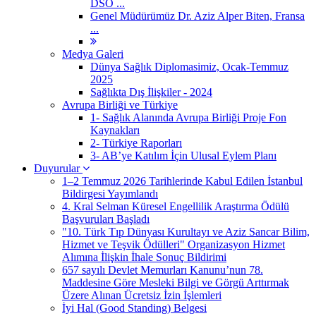
DSÖ ...
Genel Müdürümüz Dr. Aziz Alper Biten, Fransa
...
Medya Galeri
Dünya Sağlık Diplomasimiz, Ocak-Temmuz
2025
Sağlıkta Dış İlişkiler - 2024
Avrupa Birliği ve Türkiye
1- Sağlık Alanında Avrupa Birliği Proje Fon
Kaynakları
2- Türkiye Raporları
3- AB’ye Katılım İçin Ulusal Eylem Planı
Duyurular
1–2 Temmuz 2026 Tarihlerinde Kabul Edilen İstanbul
Bildirgesi Yayımlandı
4. Kral Selman Küresel Engellilik Araştırma Ödülü
Başvuruları Başladı
"10. Türk Tıp Dünyası Kurultayı ve Aziz Sancar Bilim,
Hizmet ve Teşvik Ödülleri" Organizasyon Hizmet
Alımına İlişkin İhale Sonuç Bildirimi
657 sayılı Devlet Memurları Kanunu’nun 78.
Maddesine Göre Mesleki Bilgi ve Görgü Arttırmak
Üzere Alınan Ücretsiz İzin İşlemleri
İyi Hal (Good Standing) Belgesi