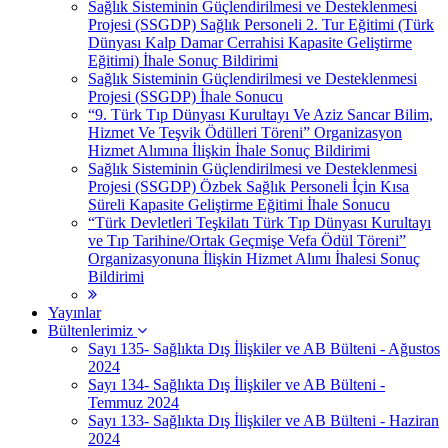
Sağlık Sisteminin Güçlendirilmesi ve Desteklenmesi
Projesi (SSGDP) Sağlık Personeli 2. Tur Eğitimi (Türk
Dünyası Kalp Damar Cerrahisi Kapasite Geliştirme
Eğitimi) İhale Sonuç Bildirimi
Sağlık Sisteminin Güçlendirilmesi ve Desteklenmesi
Projesi (SSGDP) İhale Sonucu
“9. Türk Tıp Dünyası Kurultayı Ve Aziz Sancar Bilim,
Hizmet Ve Teşvik Ödülleri Töreni” Organizasyon
Hizmet Alımına İlişkin İhale Sonuç Bildirimi
Sağlık Sisteminin Güçlendirilmesi ve Desteklenmesi
Projesi (SSGDP) Özbek Sağlık Personeli İçin Kısa
Süreli Kapasite Geliştirme Eğitimi İhale Sonucu
“Türk Devletleri Teşkilatı Türk Tıp Dünyası Kurultayı
ve Tıp Tarihine/Ortak Geçmişe Vefa Ödül Töreni”
Organizasyonuna İlişkin Hizmet Alımı İhalesi Sonuç
Bildirimi
Yayınlar
Bültenlerimiz
Sayı 135- Sağlıkta Dış İlişkiler ve AB Bülteni - Ağustos
2024
Sayı 134- Sağlıkta Dış İlişkiler ve AB Bülteni -
Temmuz 2024
Sayı 133- Sağlıkta Dış İlişkiler ve AB Bülteni - Haziran
2024