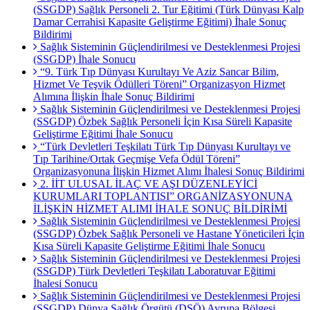
(SSGDP) Sağlık Personeli 2. Tur Eğitimi (Türk Dünyası Kalp
Damar Cerrahisi Kapasite Geliştirme Eğitimi) İhale Sonuç
Bildirimi
Sağlık Sisteminin Güçlendirilmesi ve Desteklenmesi Projesi
(SSGDP) İhale Sonucu
“9. Türk Tıp Dünyası Kurultayı Ve Aziz Sancar Bilim,
Hizmet Ve Teşvik Ödülleri Töreni” Organizasyon Hizmet
Alımına İlişkin İhale Sonuç Bildirimi
Sağlık Sisteminin Güçlendirilmesi ve Desteklenmesi Projesi
(SSGDP) Özbek Sağlık Personeli İçin Kısa Süreli Kapasite
Geliştirme Eğitimi İhale Sonucu
“Türk Devletleri Teşkilatı Türk Tıp Dünyası Kurultayı ve
Tıp Tarihine/Ortak Geçmişe Vefa Ödül Töreni”
Organizasyonuna İlişkin Hizmet Alımı İhalesi Sonuç Bildirimi
2. İİT ULUSAL İLAÇ VE AŞI DÜZENLEYİCİ
KURUMLARI TOPLANTISI” ORGANİZASYONUNA
İLİŞKİN HİZMET ALIMI İHALE SONUÇ BİLDİRİMİ
Sağlık Sisteminin Güçlendirilmesi ve Desteklenmesi Projesi
(SSGDP) Özbek Sağlık Personeli ve Hastane Yöneticileri İçin
Kısa Süreli Kapasite Geliştirme Eğitimi İhale Sonucu
Sağlık Sisteminin Güçlendirilmesi ve Desteklenmesi Projesi
(SSGDP) Türk Devletleri Teşkilatı Laboratuvar Eğitimi
İhalesi Sonucu
Sağlık Sisteminin Güçlendirilmesi ve Desteklenmesi Projesi
(SSGDP) Dünya Sağlık Örgütü (DSÖ) Avrupa Bölgesi