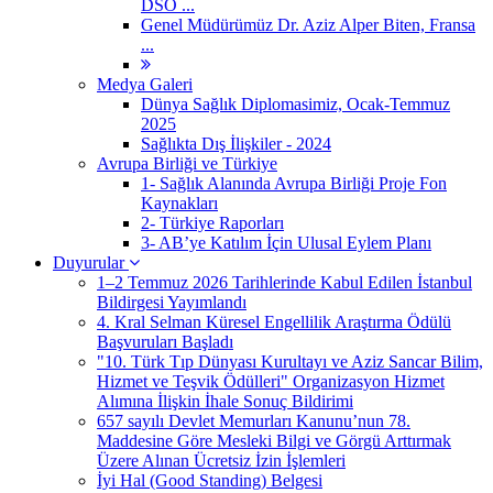
DSÖ ...
Genel Müdürümüz Dr. Aziz Alper Biten, Fransa
...
Medya Galeri
Dünya Sağlık Diplomasimiz, Ocak-Temmuz
2025
Sağlıkta Dış İlişkiler - 2024
Avrupa Birliği ve Türkiye
1- Sağlık Alanında Avrupa Birliği Proje Fon
Kaynakları
2- Türkiye Raporları
3- AB’ye Katılım İçin Ulusal Eylem Planı
Duyurular
1–2 Temmuz 2026 Tarihlerinde Kabul Edilen İstanbul
Bildirgesi Yayımlandı
4. Kral Selman Küresel Engellilik Araştırma Ödülü
Başvuruları Başladı
"10. Türk Tıp Dünyası Kurultayı ve Aziz Sancar Bilim,
Hizmet ve Teşvik Ödülleri" Organizasyon Hizmet
Alımına İlişkin İhale Sonuç Bildirimi
657 sayılı Devlet Memurları Kanunu’nun 78.
Maddesine Göre Mesleki Bilgi ve Görgü Arttırmak
Üzere Alınan Ücretsiz İzin İşlemleri
İyi Hal (Good Standing) Belgesi