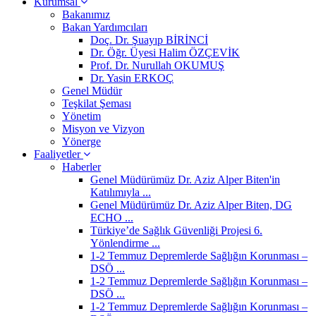
Kurumsal
Bakanımız
Bakan Yardımcıları
Doç. Dr. Şuayıp BİRİNCİ
Dr. Öğr. Üyesi Halim ÖZÇEVİK
Prof. Dr. Nurullah OKUMUŞ
Dr. Yasin ERKOÇ
Genel Müdür
Teşkilat Şeması
Yönetim
Misyon ve Vizyon
Yönerge
Faaliyetler
Haberler
Genel Müdürümüz Dr. Aziz Alper Biten'in
Katılımıyla ...
Genel Müdürümüz Dr. Aziz Alper Biten, DG
ECHO ...
Türkiye’de Sağlık Güvenliği Projesi 6.
Yönlendirme ...
1-2 Temmuz Depremlerde Sağlığın Korunması –
DSÖ ...
1-2 Temmuz Depremlerde Sağlığın Korunması –
DSÖ ...
1-2 Temmuz Depremlerde Sağlığın Korunması –