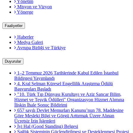
Yönetim
Misyon ve Vizyon
Yönerge
Faaliyetler
Haberler
Medya Galeri
Avrupa Birliği ve Türkiye
Duyurular
1–2 Temmuz 2026 Tarihlerinde Kabul Edilen İstanbul
Bildirgesi Yayımlandı
4. Kral Selman Küresel Engellilik Araştırma Ödülü
Başvuruları Başladı
"10. Türk Tıp Dünyası Kurultayı ve Aziz Sancar Bilim,
Hizmet ve Teşvik Ödülleri" Organizasyon Hizmet Alımına
İlişkin İhale Sonuç Bildirimi
657 sayılı Devlet Memurları Kanunu’nun 78. Maddesine
Göre Mesleki Bilgi ve Görgü Arttırmak Üzere Alınan
Ücretsiz İzin İşlemleri
İyi Hal (Good Standing) Belgesi
Sağlık Sisteminin Güçlendirilmesi ve Desteklenmesi Projesi