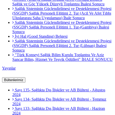
Sağlık ve Göç Yüksek Düzeyli Toplantısı İhalesi Sonucu
Sağlık Sisteminin Güçlendirilmesi ve Desteklenmesi Projesi
(SSGDP) Sağlık Personeli Eğitimi 2. Tur (Acil Ve Afet Tıbbı
Uluslararası Saha Uygulaması) İhale Sonucu
Sağlık Sisteminin Güçlendirilmesi ve Desteklenmesi Projesi
(SSGDP) Sağlık Personeli Eğitimi 1. Tur-(Gambiya) İhalesi
Sonucu
İyi Hal (Good Standing) Belgesi
Sağlık Sisteminin Güçlendirilmesi ve Desteklenmesi Projesi
(SSGDP) Sağlık Personeli Eğitimi 2. Tur (Lübnan) İhalesi
Sonucu
"Türk Konseyi Sağlık Bilim Kurulu Toplantısı Ve Aziz
Sancar Bilim, Hizmet Ve Teşvik Ödülleri" İHALE SONUCU
Yayınlar
Bültenlerimiz
Sayı 135- Sağlıkta Dış İlişkiler ve AB Bülteni - Ağustos
2024
Sayı 134- Sağlıkta Dış İlişkiler ve AB Bülteni - Temmuz
2024
Sayı 133- Sağlıkta Dış İlişkiler ve AB Bülteni - Haziran
2024