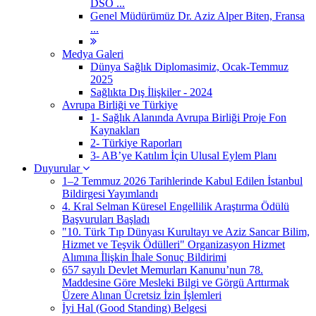
DSÖ ...
Genel Müdürümüz Dr. Aziz Alper Biten, Fransa
...
Medya Galeri
Dünya Sağlık Diplomasimiz, Ocak-Temmuz
2025
Sağlıkta Dış İlişkiler - 2024
Avrupa Birliği ve Türkiye
1- Sağlık Alanında Avrupa Birliği Proje Fon
Kaynakları
2- Türkiye Raporları
3- AB’ye Katılım İçin Ulusal Eylem Planı
Duyurular
1–2 Temmuz 2026 Tarihlerinde Kabul Edilen İstanbul
Bildirgesi Yayımlandı
4. Kral Selman Küresel Engellilik Araştırma Ödülü
Başvuruları Başladı
"10. Türk Tıp Dünyası Kurultayı ve Aziz Sancar Bilim,
Hizmet ve Teşvik Ödülleri" Organizasyon Hizmet
Alımına İlişkin İhale Sonuç Bildirimi
657 sayılı Devlet Memurları Kanunu’nun 78.
Maddesine Göre Mesleki Bilgi ve Görgü Arttırmak
Üzere Alınan Ücretsiz İzin İşlemleri
İyi Hal (Good Standing) Belgesi