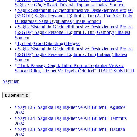
Sağlık ve Göç Yüksek Düzeyli Toplantısı İhalesi Sonucu
Sağlık Sisteminin Güçlendirilmesi ve Desteklenmesi Projesi
(SSGDP) Sağlık Personeli Eğitimi 2. Tur (Acil Ve Afet Tıbbı
Uluslararası Saha Uygulaması) İhale Sonucu
Sağlık Sisteminin Güçlendirilmesi ve Desteklenmesi Projesi
(SSGDP) Sağlık Personeli Eğitimi 1. Tur-(Gambiya) İhalesi
Sonucu
İyi Hal (Good Standing) Belgesi
Sağlık Sisteminin Güçlendirilmesi ve Desteklenmesi Projesi
(SSGDP) Sağlık Personeli Eğitimi 2. Tur (Lübnan) İhalesi
Sonucu
"Türk Konseyi Sağlık Bilim Kurulu Toplantısı Ve Aziz
Sancar Bilim, Hizmet Ve Teşvik Ödülleri" İHALE SONUCU
Yayınlar
Bültenlerimiz
Sayı 135- Sağlıkta Dış İlişkiler ve AB Bülteni - Ağustos
2024
Sayı 134- Sağlıkta Dış İlişkiler ve AB Bülteni - Temmuz
2024
Sayı 133- Sağlıkta Dış İlişkiler ve AB Bülteni - Haziran
2024