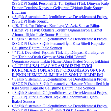
(SSGDP) Sağlık Personeli 2. Tur Eğitimi (Türk Dünyası Kalp
Damar Cerrahisi Kapasite Geliştirme Eğitimi) İhale Sonuç
Bildirimi
Sağlık Sisteminin Güçlendirilmesi ve Desteklenmesi Projesi
(SSGDP) İhale Sonucu
“9. Türk Tıp Dünyası Kurultayı Ve Aziz Sancar Bilim,
Hizmet Ve Teşvik Ödülleri Töreni” Organizasyon Hizmet
Alımına İlişkin İhale Sonuç Bildirimi
Sağlık Sisteminin Güçlendirilmesi ve Desteklenmesi Projesi
(SSGDP) Özbek Sağlık Personeli İçin Kısa Süreli Kapasite
Geliştirme Eğitimi İhale Sonucu
“Türk Devletleri Teşkilatı Türk Tıp Dünyası Kurultayı ve
Tıp Tarihine/Ortak Geçmişe Vefa Ödül Töreni”
Organizasyonuna İlişkin Hizmet Alımı İhalesi Sonuç Bildirimi
2. İİT ULUSAL İLAÇ VE AŞI DÜZENLEYİCİ
KURUMLARI TOPLANTISI” ORGANİZASYONUNA
İLİŞKİN HİZMET ALIMI İHALE SONUÇ BİLDİRİMİ
Sağlık Sisteminin Güçlendirilmesi ve Desteklenmesi Projesi
(SSGDP) Özbek Sağlık Personeli ve Hastane Yöneticileri İçin
Kısa Süreli Kapasite Geliştirme Eğitimi İhale Sonucu
Sağlık Sisteminin Güçlendirilmesi ve Desteklenmesi Projesi
(SSGDP) Türk Devletleri Teşkilatı Laboratuvar Eğitimi
İhalesi Sonucu
Sağlık Sisteminin Güçlendirilmesi ve Desteklenmesi Projesi
(SSGDP) Dünya Sağlık Örgütü (DSÖ) Avrupa Bölgesi