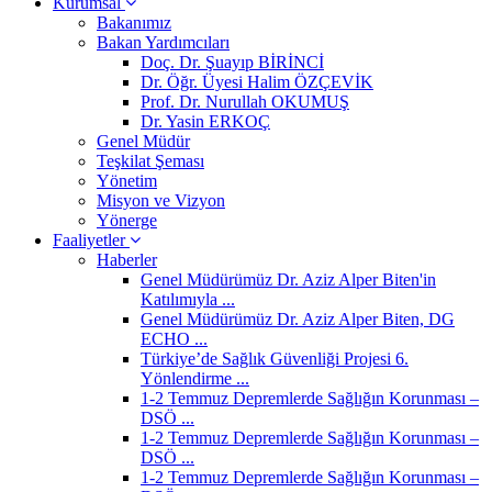
Kurumsal
Bakanımız
Bakan Yardımcıları
Doç. Dr. Şuayıp BİRİNCİ
Dr. Öğr. Üyesi Halim ÖZÇEVİK
Prof. Dr. Nurullah OKUMUŞ
Dr. Yasin ERKOÇ
Genel Müdür
Teşkilat Şeması
Yönetim
Misyon ve Vizyon
Yönerge
Faaliyetler
Haberler
Genel Müdürümüz Dr. Aziz Alper Biten'in
Katılımıyla ...
Genel Müdürümüz Dr. Aziz Alper Biten, DG
ECHO ...
Türkiye’de Sağlık Güvenliği Projesi 6.
Yönlendirme ...
1-2 Temmuz Depremlerde Sağlığın Korunması –
DSÖ ...
1-2 Temmuz Depremlerde Sağlığın Korunması –
DSÖ ...
1-2 Temmuz Depremlerde Sağlığın Korunması –