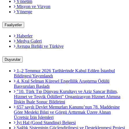
Yönetim
Misyon ve Vizyon
Yönerge
Faaliyetler
Haberler
Medya Galeri
Avrupa Birliği ve Türkiye
Duyurular
1–2 Temmuz 2026 Tarihlerinde Kabul Edilen İstanbul
Bildirgesi Yayımlandı
4. Kral Selman Küresel Engellilik Araştırma Ödülü
Başvuruları Başladı
"10. Türk Tıp Dünyası Kurultayı ve Aziz Sancar Bilim,
Hizmet ve Teşvik Ödülleri" Organizasyon Hizmet Alımına
İlişkin İhale Sonuç Bildirimi
657 sayılı Devlet Memurları Kanunu’nun 78. Maddesine
Göre Mesleki Bilgi ve Görgü Arttırmak Üzere Alınan
Ücretsiz İzin İşlemleri
İyi Hal (Good Standing) Belgesi
Sağlık Sisteminin Güçlendirilmesi ve Desteklenmesi Projesi