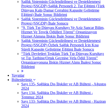
Sağlık Sisteminin Güçlendirilmesi ve Desteklenmesi
Projesi (SSGDP) Sağlık Personeli 2. Tur Eğitimi (Türk
Dünyası Kalp Damar Cerrahisi Kapasite Geliştirme
Eğitimi) İhale Sonuç Bildirimi
Sağlık Sisteminin Güçlendirilmesi ve Desteklenmesi
Projesi (SSGDP) İhale Sonucu
“9. Türk Tıp Dünyası Kurultayı Ve Aziz Sancar Bilim,
Hizmet Ve Teşvik Ödülleri Töreni” Organizasyon
Hizmet Alımına İlişkin İhale Sonuç Bildirimi
Sağlık Sisteminin Güçlendirilmesi ve Desteklenmesi
Projesi (SSGDP) Özbek Sağlık Personeli İçin Kısa
Süreli Kapasite Geliştirme Eğitimi İhale Sonucu
“Türk Devletleri Teşkilatı Türk Tıp Dünyası Kurultayı
ve Tıp Tarihine/Ortak Geçmişe Vefa Ödül Töreni”
Organizasyonuna İlişkin Hizmet Alımı İhalesi Sonuç
Bildirimi
Yayınlar
Bültenlerimiz
Sayı 135- Sağlıkta Dış İlişkiler ve AB Bülteni - Ağustos
2024
Sayı 134- Sağlıkta Dış İlişkiler ve AB Bülteni -
Temmuz 2024
Sayı 133- Sağlıkta Dış İlişkiler ve AB Bülteni - Haziran
2024