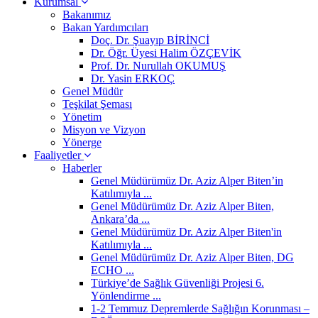
Kurumsal
Bakanımız
Bakan Yardımcıları
Doç. Dr. Şuayıp BİRİNCİ
Dr. Öğr. Üyesi Halim ÖZÇEVİK
Prof. Dr. Nurullah OKUMUŞ
Dr. Yasin ERKOÇ
Genel Müdür
Teşkilat Şeması
Yönetim
Misyon ve Vizyon
Yönerge
Faaliyetler
Haberler
Genel Müdürümüz Dr. Aziz Alper Biten’in
Katılımıyla ...
Genel Müdürümüz Dr. Aziz Alper Biten,
Ankara’da ...
Genel Müdürümüz Dr. Aziz Alper Biten'in
Katılımıyla ...
Genel Müdürümüz Dr. Aziz Alper Biten, DG
ECHO ...
Türkiye’de Sağlık Güvenliği Projesi 6.
Yönlendirme ...
1-2 Temmuz Depremlerde Sağlığın Korunması –