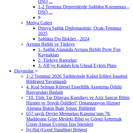
DSÖ ...
1-2 Temmuz Depremlerde Sağlığın Korunması –
DSÖ ...
Medya Galeri
Dünya Sağlık Diplomasimiz, Ocak-Temmuz
2025
Sağlıkta Dış İlişkiler - 2024
Avrupa Birliği ve Türkiye
1- Sağlık Alanında Avrupa Birliği Proje Fon
Kaynakları
2- Türkiye Raporları
3- AB’ye Katılım İçin Ulusal Eylem Planı
Duyurular
1–2 Temmuz 2026 Tarihlerinde Kabul Edilen İstanbul
Bildirgesi Yayımlandı
4. Kral Selman Küresel Engellilik Araştırma Ödülü
Başvuruları Başladı
"10. Türk Tıp Dünyası Kurultayı ve Aziz Sancar Bilim,
Hizmet ve Teşvik Ödülleri" Organizasyon Hizmet
Alımına İlişkin İhale Sonuç Bildirimi
657 sayılı Devlet Memurları Kanunu’nun 78.
Maddesine Göre Mesleki Bilgi ve Görgü Arttırmak
Üzere Alınan Ücretsiz İzin İşlemleri
İyi Hal (Good Standing) Belgesi