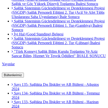
Sağlık ve Göç Yüksek Düzeyli Toplantısı İhalesi Sonucu
Sağlık Sisteminin Güçlendirilmesi ve Desteklenmesi Projesi
(SSGDP) Sağlık Personeli Eğitimi 2. Tur (Acil Ve Afet Tıbbı
Uluslararası Saha Uygulaması) İhale Sonucu
Sağlık Sisteminin Güçlendirilmesi ve Desteklenmesi Projesi
(SSGDP) Sağlık Personeli Eğitimi 1. Tur-(Gambiya) İhalesi
Sonucu
İyi Hal (Good Standing) Belgesi
Sağlık Sisteminin Güçlendirilmesi ve Desteklenmesi Projesi
(SSGDP) Sağlık Personeli Eğitimi 2. Tur (Lübnan) İhalesi
Sonucu
"Türk Konseyi Sağlık Bilim Kurulu Toplantısı Ve Aziz
Sancar Bilim, Hizmet Ve Teşvik Ödülleri" İHALE SONUCU
Yayınlar
Bültenlerimiz
Sayı 135- Sağlıkta Dış İlişkiler ve AB Bülteni - Ağustos
2024
Sayı 134- Sağlıkta Dış İlişkiler ve AB Bülteni - Temmuz
2024
Sayı 133- Sağlıkta Dış İlişkiler ve AB Bülteni - Haziran
2024