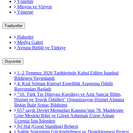
Yönetim
Misyon ve Vizyon
Yönerge
Faaliyetler
Haberler
Medya Galeri
Avrupa Birliği ve Türkiye
Duyurular
1–2 Temmuz 2026 Tarihlerinde Kabul Edilen İstanbul
Bildirgesi Yayımlandı
4. Kral Selman Küresel Engellilik Araştırma Ödülü
Başvuruları Başladı
"10. Türk Tıp Dünyası Kurultayı ve Aziz Sancar Bilim,
Hizmet ve Teşvik Ödülleri" Organizasyon Hizmet Alımına
İlişkin İhale Sonuç Bildirimi
657 sayılı Devlet Memurları Kanunu’nun 78. Maddesine
Göre Mesleki Bilgi ve Görgü Arttırmak Üzere Alınan
Ücretsiz İzin İşlemleri
İyi Hal (Good Standing) Belgesi
Sağlık Sisteminin Güçlendirilmesi ve Desteklenmesi Projesi