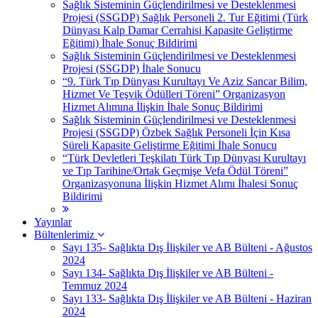
Sağlık Sisteminin Güçlendirilmesi ve Desteklenmesi
Projesi (SSGDP) Sağlık Personeli 2. Tur Eğitimi (Türk
Dünyası Kalp Damar Cerrahisi Kapasite Geliştirme
Eğitimi) İhale Sonuç Bildirimi
Sağlık Sisteminin Güçlendirilmesi ve Desteklenmesi
Projesi (SSGDP) İhale Sonucu
“9. Türk Tıp Dünyası Kurultayı Ve Aziz Sancar Bilim,
Hizmet Ve Teşvik Ödülleri Töreni” Organizasyon
Hizmet Alımına İlişkin İhale Sonuç Bildirimi
Sağlık Sisteminin Güçlendirilmesi ve Desteklenmesi
Projesi (SSGDP) Özbek Sağlık Personeli İçin Kısa
Süreli Kapasite Geliştirme Eğitimi İhale Sonucu
“Türk Devletleri Teşkilatı Türk Tıp Dünyası Kurultayı
ve Tıp Tarihine/Ortak Geçmişe Vefa Ödül Töreni”
Organizasyonuna İlişkin Hizmet Alımı İhalesi Sonuç
Bildirimi
Yayınlar
Bültenlerimiz
Sayı 135- Sağlıkta Dış İlişkiler ve AB Bülteni - Ağustos
2024
Sayı 134- Sağlıkta Dış İlişkiler ve AB Bülteni -
Temmuz 2024
Sayı 133- Sağlıkta Dış İlişkiler ve AB Bülteni - Haziran
2024