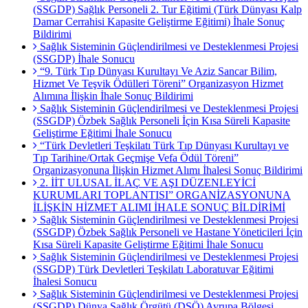
(SSGDP) Sağlık Personeli 2. Tur Eğitimi (Türk Dünyası Kalp
Damar Cerrahisi Kapasite Geliştirme Eğitimi) İhale Sonuç
Bildirimi
Sağlık Sisteminin Güçlendirilmesi ve Desteklenmesi Projesi
(SSGDP) İhale Sonucu
“9. Türk Tıp Dünyası Kurultayı Ve Aziz Sancar Bilim,
Hizmet Ve Teşvik Ödülleri Töreni” Organizasyon Hizmet
Alımına İlişkin İhale Sonuç Bildirimi
Sağlık Sisteminin Güçlendirilmesi ve Desteklenmesi Projesi
(SSGDP) Özbek Sağlık Personeli İçin Kısa Süreli Kapasite
Geliştirme Eğitimi İhale Sonucu
“Türk Devletleri Teşkilatı Türk Tıp Dünyası Kurultayı ve
Tıp Tarihine/Ortak Geçmişe Vefa Ödül Töreni”
Organizasyonuna İlişkin Hizmet Alımı İhalesi Sonuç Bildirimi
2. İİT ULUSAL İLAÇ VE AŞI DÜZENLEYİCİ
KURUMLARI TOPLANTISI” ORGANİZASYONUNA
İLİŞKİN HİZMET ALIMI İHALE SONUÇ BİLDİRİMİ
Sağlık Sisteminin Güçlendirilmesi ve Desteklenmesi Projesi
(SSGDP) Özbek Sağlık Personeli ve Hastane Yöneticileri İçin
Kısa Süreli Kapasite Geliştirme Eğitimi İhale Sonucu
Sağlık Sisteminin Güçlendirilmesi ve Desteklenmesi Projesi
(SSGDP) Türk Devletleri Teşkilatı Laboratuvar Eğitimi
İhalesi Sonucu
Sağlık Sisteminin Güçlendirilmesi ve Desteklenmesi Projesi
(SSGDP) Dünya Sağlık Örgütü (DSÖ) Avrupa Bölgesi