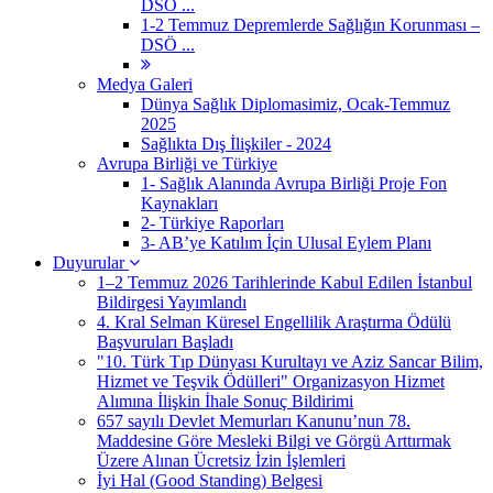
DSÖ ...
1-2 Temmuz Depremlerde Sağlığın Korunması –
DSÖ ...
Medya Galeri
Dünya Sağlık Diplomasimiz, Ocak-Temmuz
2025
Sağlıkta Dış İlişkiler - 2024
Avrupa Birliği ve Türkiye
1- Sağlık Alanında Avrupa Birliği Proje Fon
Kaynakları
2- Türkiye Raporları
3- AB’ye Katılım İçin Ulusal Eylem Planı
Duyurular
1–2 Temmuz 2026 Tarihlerinde Kabul Edilen İstanbul
Bildirgesi Yayımlandı
4. Kral Selman Küresel Engellilik Araştırma Ödülü
Başvuruları Başladı
"10. Türk Tıp Dünyası Kurultayı ve Aziz Sancar Bilim,
Hizmet ve Teşvik Ödülleri" Organizasyon Hizmet
Alımına İlişkin İhale Sonuç Bildirimi
657 sayılı Devlet Memurları Kanunu’nun 78.
Maddesine Göre Mesleki Bilgi ve Görgü Arttırmak
Üzere Alınan Ücretsiz İzin İşlemleri
İyi Hal (Good Standing) Belgesi