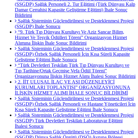
(SSGDP) Sağlık Personeli 2. Tur Eğitimi (Türk Dünyası Kalp
Damar Cerrahisi Kapasite Geliştirme Eğitimi) İhale Sonuç
Bildirimi
Sağlık Sisteminin Güçlendirilmesi ve Desteklenmesi Projesi
(SSGDP) İhale Sonucu
“9. Türk Tıp Dünyası Kurultayı Ve Aziz Sancar Bilim,
Hizmet Ve Teşvik Ödülleri Töreni” Organizasyon Hizmet
Alımına İlişkin İhale Sonuç Bildirimi
Sağlık Sisteminin Güçlendirilmesi ve Desteklenmesi Projesi
(SSGDP) Özbek Sağlık Personeli İçin Kısa Süreli Kapasite
Geliştirme Eğitimi İhale Sonucu
“Türk Devletleri Teşkilatı Türk Tıp Dünyası Kurultayı ve
Tıp Tarihine/Ortak Geçmişe Vefa Ödül Töreni”
Organizasyonuna İlişkin Hizmet Alımı İhalesi Sonuç Bildirimi
2. İİT ULUSAL İLAÇ VE AŞI DÜZENLEYİCİ
KURUMLARI TOPLANTISI” ORGANİZASYONUNA
İLİŞKİN HİZMET ALIMI İHALE SONUÇ BİLDİRİMİ
Sağlık Sisteminin Güçlendirilmesi ve Desteklenmesi Projesi
(SSGDP) Özbek Sağlık Personeli ve Hastane Yöneticileri İçin
Kısa Süreli Kapasite Geliştirme Eğitimi İhale Sonucu
Sağlık Sisteminin Güçlendirilmesi ve Desteklenmesi Projesi
(SSGDP) Türk Devletleri Teşkilatı Laboratuvar Eğitimi
İhalesi Sonucu
Sağlık Sisteminin Güçlendirilmesi ve Desteklenmesi Projesi
(SSGDP) Dünya Sağlık Örgütü (DSÖ) Avrupa Bölgesi