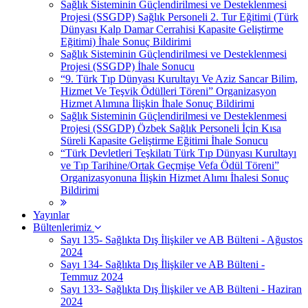
Sağlık Sisteminin Güçlendirilmesi ve Desteklenmesi
Projesi (SSGDP) Sağlık Personeli 2. Tur Eğitimi (Türk
Dünyası Kalp Damar Cerrahisi Kapasite Geliştirme
Eğitimi) İhale Sonuç Bildirimi
Sağlık Sisteminin Güçlendirilmesi ve Desteklenmesi
Projesi (SSGDP) İhale Sonucu
“9. Türk Tıp Dünyası Kurultayı Ve Aziz Sancar Bilim,
Hizmet Ve Teşvik Ödülleri Töreni” Organizasyon
Hizmet Alımına İlişkin İhale Sonuç Bildirimi
Sağlık Sisteminin Güçlendirilmesi ve Desteklenmesi
Projesi (SSGDP) Özbek Sağlık Personeli İçin Kısa
Süreli Kapasite Geliştirme Eğitimi İhale Sonucu
“Türk Devletleri Teşkilatı Türk Tıp Dünyası Kurultayı
ve Tıp Tarihine/Ortak Geçmişe Vefa Ödül Töreni”
Organizasyonuna İlişkin Hizmet Alımı İhalesi Sonuç
Bildirimi
Yayınlar
Bültenlerimiz
Sayı 135- Sağlıkta Dış İlişkiler ve AB Bülteni - Ağustos
2024
Sayı 134- Sağlıkta Dış İlişkiler ve AB Bülteni -
Temmuz 2024
Sayı 133- Sağlıkta Dış İlişkiler ve AB Bülteni - Haziran
2024