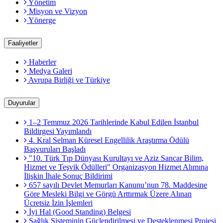
Yönetim
Misyon ve Vizyon
Yönerge
Faaliyetler
Haberler
Medya Galeri
Avrupa Birliği ve Türkiye
Duyurular
1–2 Temmuz 2026 Tarihlerinde Kabul Edilen İstanbul
Bildirgesi Yayımlandı
4. Kral Selman Küresel Engellilik Araştırma Ödülü
Başvuruları Başladı
"10. Türk Tıp Dünyası Kurultayı ve Aziz Sancar Bilim,
Hizmet ve Teşvik Ödülleri" Organizasyon Hizmet Alımına
İlişkin İhale Sonuç Bildirimi
657 sayılı Devlet Memurları Kanunu’nun 78. Maddesine
Göre Mesleki Bilgi ve Görgü Arttırmak Üzere Alınan
Ücretsiz İzin İşlemleri
İyi Hal (Good Standing) Belgesi
Sağlık Sisteminin Güçlendirilmesi ve Desteklenmesi Projesi