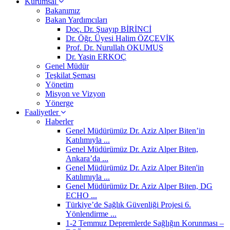
Kurumsal
Bakanımız
Bakan Yardımcıları
Doç. Dr. Şuayıp BİRİNCİ
Dr. Öğr. Üyesi Halim ÖZÇEVİK
Prof. Dr. Nurullah OKUMUŞ
Dr. Yasin ERKOÇ
Genel Müdür
Teşkilat Şeması
Yönetim
Misyon ve Vizyon
Yönerge
Faaliyetler
Haberler
Genel Müdürümüz Dr. Aziz Alper Biten’in
Katılımıyla ...
Genel Müdürümüz Dr. Aziz Alper Biten,
Ankara’da ...
Genel Müdürümüz Dr. Aziz Alper Biten'in
Katılımıyla ...
Genel Müdürümüz Dr. Aziz Alper Biten, DG
ECHO ...
Türkiye’de Sağlık Güvenliği Projesi 6.
Yönlendirme ...
1-2 Temmuz Depremlerde Sağlığın Korunması –