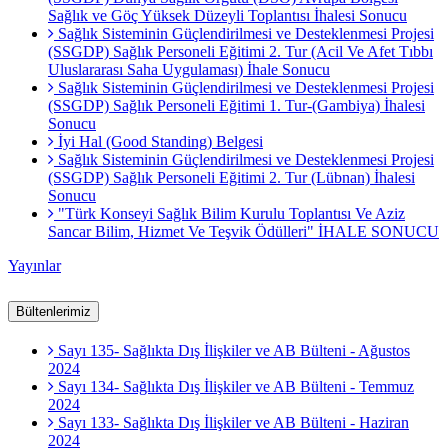
Sağlık ve Göç Yüksek Düzeyli Toplantısı İhalesi Sonucu
Sağlık Sisteminin Güçlendirilmesi ve Desteklenmesi Projesi
(SSGDP) Sağlık Personeli Eğitimi 2. Tur (Acil Ve Afet Tıbbı
Uluslararası Saha Uygulaması) İhale Sonucu
Sağlık Sisteminin Güçlendirilmesi ve Desteklenmesi Projesi
(SSGDP) Sağlık Personeli Eğitimi 1. Tur-(Gambiya) İhalesi
Sonucu
İyi Hal (Good Standing) Belgesi
Sağlık Sisteminin Güçlendirilmesi ve Desteklenmesi Projesi
(SSGDP) Sağlık Personeli Eğitimi 2. Tur (Lübnan) İhalesi
Sonucu
"Türk Konseyi Sağlık Bilim Kurulu Toplantısı Ve Aziz
Sancar Bilim, Hizmet Ve Teşvik Ödülleri" İHALE SONUCU
Yayınlar
Bültenlerimiz
Sayı 135- Sağlıkta Dış İlişkiler ve AB Bülteni - Ağustos
2024
Sayı 134- Sağlıkta Dış İlişkiler ve AB Bülteni - Temmuz
2024
Sayı 133- Sağlıkta Dış İlişkiler ve AB Bülteni - Haziran
2024