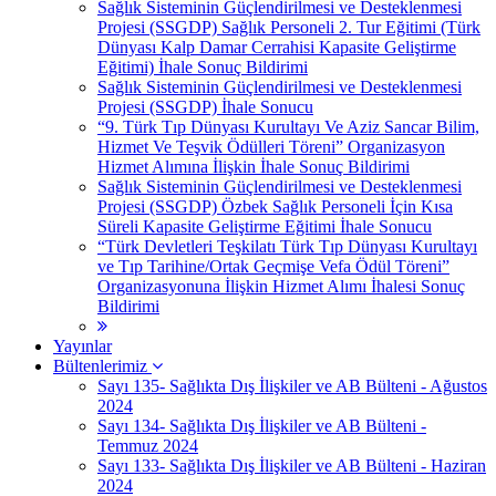
Sağlık Sisteminin Güçlendirilmesi ve Desteklenmesi
Projesi (SSGDP) Sağlık Personeli 2. Tur Eğitimi (Türk
Dünyası Kalp Damar Cerrahisi Kapasite Geliştirme
Eğitimi) İhale Sonuç Bildirimi
Sağlık Sisteminin Güçlendirilmesi ve Desteklenmesi
Projesi (SSGDP) İhale Sonucu
“9. Türk Tıp Dünyası Kurultayı Ve Aziz Sancar Bilim,
Hizmet Ve Teşvik Ödülleri Töreni” Organizasyon
Hizmet Alımına İlişkin İhale Sonuç Bildirimi
Sağlık Sisteminin Güçlendirilmesi ve Desteklenmesi
Projesi (SSGDP) Özbek Sağlık Personeli İçin Kısa
Süreli Kapasite Geliştirme Eğitimi İhale Sonucu
“Türk Devletleri Teşkilatı Türk Tıp Dünyası Kurultayı
ve Tıp Tarihine/Ortak Geçmişe Vefa Ödül Töreni”
Organizasyonuna İlişkin Hizmet Alımı İhalesi Sonuç
Bildirimi
Yayınlar
Bültenlerimiz
Sayı 135- Sağlıkta Dış İlişkiler ve AB Bülteni - Ağustos
2024
Sayı 134- Sağlıkta Dış İlişkiler ve AB Bülteni -
Temmuz 2024
Sayı 133- Sağlıkta Dış İlişkiler ve AB Bülteni - Haziran
2024