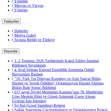
Yönetim
Misyon ve Vizyon
Yönerge
Faaliyetler
Haberler
Medya Galeri
Avrupa Birliği ve Türkiye
Duyurular
1–2 Temmuz 2026 Tarihlerinde Kabul Edilen İstanbul
Bildirgesi Yayımlandı
4. Kral Selman Küresel Engellilik Araştırma Ödülü
Başvuruları Başladı
"10. Türk Tıp Dünyası Kurultayı ve Aziz Sancar Bilim,
Hizmet ve Teşvik Ödülleri" Organizasyon Hizmet Alımına
İlişkin İhale Sonuç Bildirimi
657 sayılı Devlet Memurları Kanunu’nun 78. Maddesine
Göre Mesleki Bilgi ve Görgü Arttırmak Üzere Alınan
Ücretsiz İzin İşlemleri
İyi Hal (Good Standing) Belgesi
Sağlık Sisteminin Güçlendirilmesi ve Desteklenmesi Projesi