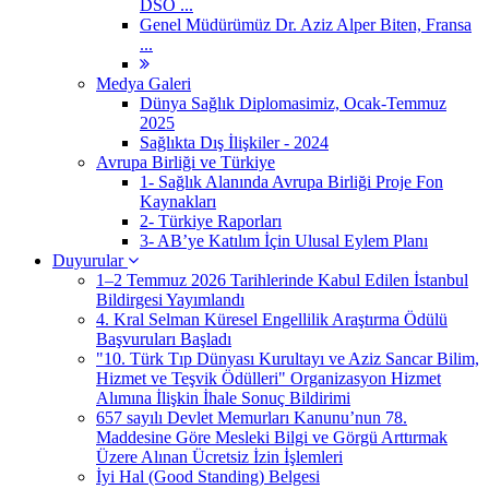
DSÖ ...
Genel Müdürümüz Dr. Aziz Alper Biten, Fransa
...
Medya Galeri
Dünya Sağlık Diplomasimiz, Ocak-Temmuz
2025
Sağlıkta Dış İlişkiler - 2024
Avrupa Birliği ve Türkiye
1- Sağlık Alanında Avrupa Birliği Proje Fon
Kaynakları
2- Türkiye Raporları
3- AB’ye Katılım İçin Ulusal Eylem Planı
Duyurular
1–2 Temmuz 2026 Tarihlerinde Kabul Edilen İstanbul
Bildirgesi Yayımlandı
4. Kral Selman Küresel Engellilik Araştırma Ödülü
Başvuruları Başladı
"10. Türk Tıp Dünyası Kurultayı ve Aziz Sancar Bilim,
Hizmet ve Teşvik Ödülleri" Organizasyon Hizmet
Alımına İlişkin İhale Sonuç Bildirimi
657 sayılı Devlet Memurları Kanunu’nun 78.
Maddesine Göre Mesleki Bilgi ve Görgü Arttırmak
Üzere Alınan Ücretsiz İzin İşlemleri
İyi Hal (Good Standing) Belgesi