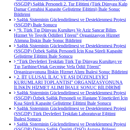
(SSGDP) Sağlık Personeli 2. Tur Eğitimi (Türk Dünyası Kalp
Damar Cerrahisi Kapasite Geliştirme Eğitimi) İhale Sonuç
Bildirimi
Sağlık Sisteminin Güçlendirilmesi ve Desteklenmesi Projesi
(SSGDP) İhale Sonucu
“9. Türk Tıp Dünyası Kurultayı Ve Aziz Sancar Bilim,
Hizmet Ve Teşvik Ödülleri Töreni” Organizasyon Hizmet
Alımına İlişkin İhale Sonuç Bildirimi
Sağlık Sisteminin Güçlendirilmesi ve Desteklenmesi Projesi
(SSGDP) Özbek Sağlık Personeli İçin Kısa Süreli Kapasite
Geliştirme Eğitimi İhale Sonucu
“Türk Devletleri Teşkilatı Türk Tıp Dünyası Kurultayı ve
Tıp Tarihine/Ortak Geçmişe Vefa Ödül Töreni”
Organizasyonuna İlişkin Hizmet Alımı İhalesi Sonuç Bildirimi
2. İİT ULUSAL İLAÇ VE AŞI DÜZENLEYİCİ
KURUMLARI TOPLANTISI” ORGANİZASYONUNA
İLİŞKİN HİZMET ALIMI İHALE SONUÇ BİLDİRİMİ
Sağlık Sisteminin Güçlendirilmesi ve Desteklenmesi Projesi
(SSGDP) Özbek Sağlık Personeli ve Hastane Yöneticileri İçin
Kısa Süreli Kapasite Geliştirme Eğitimi İhale Sonucu
Sağlık Sisteminin Güçlendirilmesi ve Desteklenmesi Projesi
(SSGDP) Türk Devletleri Teşkilatı Laboratuvar Eğitimi
İhalesi Sonucu
Sağlık Sisteminin Güçlendirilmesi ve Desteklenmesi Projesi
(SSGDP) Dünya Sağlık Örgütü (DSÖ) Avrupa Bölgesi