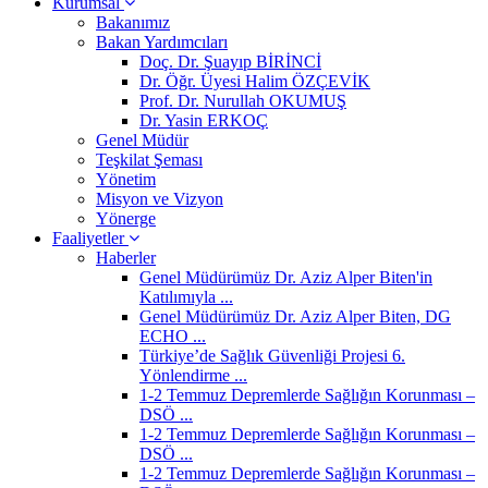
Kurumsal
Bakanımız
Bakan Yardımcıları
Doç. Dr. Şuayıp BİRİNCİ
Dr. Öğr. Üyesi Halim ÖZÇEVİK
Prof. Dr. Nurullah OKUMUŞ
Dr. Yasin ERKOÇ
Genel Müdür
Teşkilat Şeması
Yönetim
Misyon ve Vizyon
Yönerge
Faaliyetler
Haberler
Genel Müdürümüz Dr. Aziz Alper Biten'in
Katılımıyla ...
Genel Müdürümüz Dr. Aziz Alper Biten, DG
ECHO ...
Türkiye’de Sağlık Güvenliği Projesi 6.
Yönlendirme ...
1-2 Temmuz Depremlerde Sağlığın Korunması –
DSÖ ...
1-2 Temmuz Depremlerde Sağlığın Korunması –
DSÖ ...
1-2 Temmuz Depremlerde Sağlığın Korunması –