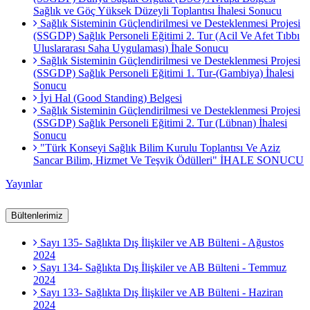
Sağlık ve Göç Yüksek Düzeyli Toplantısı İhalesi Sonucu
Sağlık Sisteminin Güçlendirilmesi ve Desteklenmesi Projesi
(SSGDP) Sağlık Personeli Eğitimi 2. Tur (Acil Ve Afet Tıbbı
Uluslararası Saha Uygulaması) İhale Sonucu
Sağlık Sisteminin Güçlendirilmesi ve Desteklenmesi Projesi
(SSGDP) Sağlık Personeli Eğitimi 1. Tur-(Gambiya) İhalesi
Sonucu
İyi Hal (Good Standing) Belgesi
Sağlık Sisteminin Güçlendirilmesi ve Desteklenmesi Projesi
(SSGDP) Sağlık Personeli Eğitimi 2. Tur (Lübnan) İhalesi
Sonucu
"Türk Konseyi Sağlık Bilim Kurulu Toplantısı Ve Aziz
Sancar Bilim, Hizmet Ve Teşvik Ödülleri" İHALE SONUCU
Yayınlar
Bültenlerimiz
Sayı 135- Sağlıkta Dış İlişkiler ve AB Bülteni - Ağustos
2024
Sayı 134- Sağlıkta Dış İlişkiler ve AB Bülteni - Temmuz
2024
Sayı 133- Sağlıkta Dış İlişkiler ve AB Bülteni - Haziran
2024