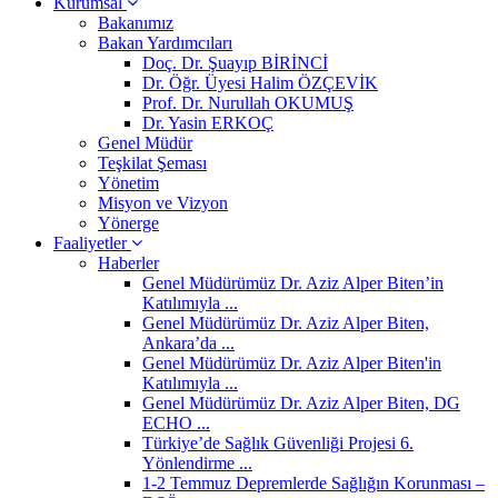
Kurumsal
Bakanımız
Bakan Yardımcıları
Doç. Dr. Şuayıp BİRİNCİ
Dr. Öğr. Üyesi Halim ÖZÇEVİK
Prof. Dr. Nurullah OKUMUŞ
Dr. Yasin ERKOÇ
Genel Müdür
Teşkilat Şeması
Yönetim
Misyon ve Vizyon
Yönerge
Faaliyetler
Haberler
Genel Müdürümüz Dr. Aziz Alper Biten’in
Katılımıyla ...
Genel Müdürümüz Dr. Aziz Alper Biten,
Ankara’da ...
Genel Müdürümüz Dr. Aziz Alper Biten'in
Katılımıyla ...
Genel Müdürümüz Dr. Aziz Alper Biten, DG
ECHO ...
Türkiye’de Sağlık Güvenliği Projesi 6.
Yönlendirme ...
1-2 Temmuz Depremlerde Sağlığın Korunması –