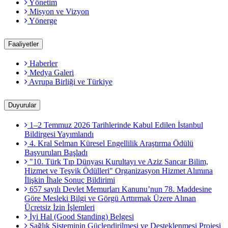
Yönetim
Misyon ve Vizyon
Yönerge
Faaliyetler
Haberler
Medya Galeri
Avrupa Birliği ve Türkiye
Duyurular
1–2 Temmuz 2026 Tarihlerinde Kabul Edilen İstanbul
Bildirgesi Yayımlandı
4. Kral Selman Küresel Engellilik Araştırma Ödülü
Başvuruları Başladı
"10. Türk Tıp Dünyası Kurultayı ve Aziz Sancar Bilim,
Hizmet ve Teşvik Ödülleri" Organizasyon Hizmet Alımına
İlişkin İhale Sonuç Bildirimi
657 sayılı Devlet Memurları Kanunu’nun 78. Maddesine
Göre Mesleki Bilgi ve Görgü Arttırmak Üzere Alınan
Ücretsiz İzin İşlemleri
İyi Hal (Good Standing) Belgesi
Sağlık Sisteminin Güçlendirilmesi ve Desteklenmesi Projesi