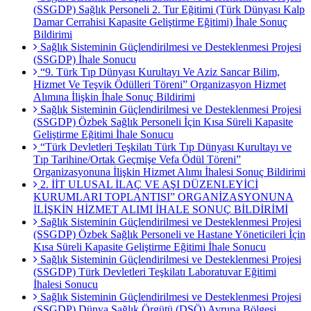
(SSGDP) Sağlık Personeli 2. Tur Eğitimi (Türk Dünyası Kalp
Damar Cerrahisi Kapasite Geliştirme Eğitimi) İhale Sonuç
Bildirimi
Sağlık Sisteminin Güçlendirilmesi ve Desteklenmesi Projesi
(SSGDP) İhale Sonucu
“9. Türk Tıp Dünyası Kurultayı Ve Aziz Sancar Bilim,
Hizmet Ve Teşvik Ödülleri Töreni” Organizasyon Hizmet
Alımına İlişkin İhale Sonuç Bildirimi
Sağlık Sisteminin Güçlendirilmesi ve Desteklenmesi Projesi
(SSGDP) Özbek Sağlık Personeli İçin Kısa Süreli Kapasite
Geliştirme Eğitimi İhale Sonucu
“Türk Devletleri Teşkilatı Türk Tıp Dünyası Kurultayı ve
Tıp Tarihine/Ortak Geçmişe Vefa Ödül Töreni”
Organizasyonuna İlişkin Hizmet Alımı İhalesi Sonuç Bildirimi
2. İİT ULUSAL İLAÇ VE AŞI DÜZENLEYİCİ
KURUMLARI TOPLANTISI” ORGANİZASYONUNA
İLİŞKİN HİZMET ALIMI İHALE SONUÇ BİLDİRİMİ
Sağlık Sisteminin Güçlendirilmesi ve Desteklenmesi Projesi
(SSGDP) Özbek Sağlık Personeli ve Hastane Yöneticileri İçin
Kısa Süreli Kapasite Geliştirme Eğitimi İhale Sonucu
Sağlık Sisteminin Güçlendirilmesi ve Desteklenmesi Projesi
(SSGDP) Türk Devletleri Teşkilatı Laboratuvar Eğitimi
İhalesi Sonucu
Sağlık Sisteminin Güçlendirilmesi ve Desteklenmesi Projesi
(SSGDP) Dünya Sağlık Örgütü (DSÖ) Avrupa Bölgesi