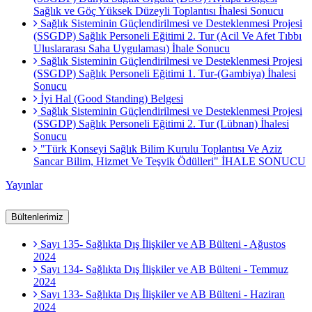
Sağlık ve Göç Yüksek Düzeyli Toplantısı İhalesi Sonucu
Sağlık Sisteminin Güçlendirilmesi ve Desteklenmesi Projesi
(SSGDP) Sağlık Personeli Eğitimi 2. Tur (Acil Ve Afet Tıbbı
Uluslararası Saha Uygulaması) İhale Sonucu
Sağlık Sisteminin Güçlendirilmesi ve Desteklenmesi Projesi
(SSGDP) Sağlık Personeli Eğitimi 1. Tur-(Gambiya) İhalesi
Sonucu
İyi Hal (Good Standing) Belgesi
Sağlık Sisteminin Güçlendirilmesi ve Desteklenmesi Projesi
(SSGDP) Sağlık Personeli Eğitimi 2. Tur (Lübnan) İhalesi
Sonucu
"Türk Konseyi Sağlık Bilim Kurulu Toplantısı Ve Aziz
Sancar Bilim, Hizmet Ve Teşvik Ödülleri" İHALE SONUCU
Yayınlar
Bültenlerimiz
Sayı 135- Sağlıkta Dış İlişkiler ve AB Bülteni - Ağustos
2024
Sayı 134- Sağlıkta Dış İlişkiler ve AB Bülteni - Temmuz
2024
Sayı 133- Sağlıkta Dış İlişkiler ve AB Bülteni - Haziran
2024