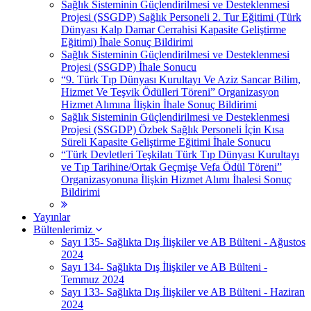
Sağlık Sisteminin Güçlendirilmesi ve Desteklenmesi
Projesi (SSGDP) Sağlık Personeli 2. Tur Eğitimi (Türk
Dünyası Kalp Damar Cerrahisi Kapasite Geliştirme
Eğitimi) İhale Sonuç Bildirimi
Sağlık Sisteminin Güçlendirilmesi ve Desteklenmesi
Projesi (SSGDP) İhale Sonucu
“9. Türk Tıp Dünyası Kurultayı Ve Aziz Sancar Bilim,
Hizmet Ve Teşvik Ödülleri Töreni” Organizasyon
Hizmet Alımına İlişkin İhale Sonuç Bildirimi
Sağlık Sisteminin Güçlendirilmesi ve Desteklenmesi
Projesi (SSGDP) Özbek Sağlık Personeli İçin Kısa
Süreli Kapasite Geliştirme Eğitimi İhale Sonucu
“Türk Devletleri Teşkilatı Türk Tıp Dünyası Kurultayı
ve Tıp Tarihine/Ortak Geçmişe Vefa Ödül Töreni”
Organizasyonuna İlişkin Hizmet Alımı İhalesi Sonuç
Bildirimi
Yayınlar
Bültenlerimiz
Sayı 135- Sağlıkta Dış İlişkiler ve AB Bülteni - Ağustos
2024
Sayı 134- Sağlıkta Dış İlişkiler ve AB Bülteni -
Temmuz 2024
Sayı 133- Sağlıkta Dış İlişkiler ve AB Bülteni - Haziran
2024