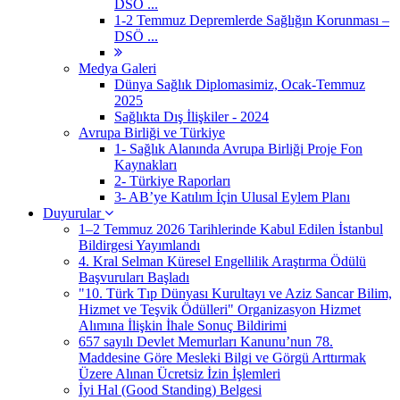
DSÖ ...
1-2 Temmuz Depremlerde Sağlığın Korunması –
DSÖ ...
Medya Galeri
Dünya Sağlık Diplomasimiz, Ocak-Temmuz
2025
Sağlıkta Dış İlişkiler - 2024
Avrupa Birliği ve Türkiye
1- Sağlık Alanında Avrupa Birliği Proje Fon
Kaynakları
2- Türkiye Raporları
3- AB’ye Katılım İçin Ulusal Eylem Planı
Duyurular
1–2 Temmuz 2026 Tarihlerinde Kabul Edilen İstanbul
Bildirgesi Yayımlandı
4. Kral Selman Küresel Engellilik Araştırma Ödülü
Başvuruları Başladı
"10. Türk Tıp Dünyası Kurultayı ve Aziz Sancar Bilim,
Hizmet ve Teşvik Ödülleri" Organizasyon Hizmet
Alımına İlişkin İhale Sonuç Bildirimi
657 sayılı Devlet Memurları Kanunu’nun 78.
Maddesine Göre Mesleki Bilgi ve Görgü Arttırmak
Üzere Alınan Ücretsiz İzin İşlemleri
İyi Hal (Good Standing) Belgesi