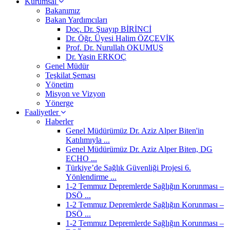
Kurumsal
Bakanımız
Bakan Yardımcıları
Doç. Dr. Şuayıp BİRİNCİ
Dr. Öğr. Üyesi Halim ÖZÇEVİK
Prof. Dr. Nurullah OKUMUŞ
Dr. Yasin ERKOÇ
Genel Müdür
Teşkilat Şeması
Yönetim
Misyon ve Vizyon
Yönerge
Faaliyetler
Haberler
Genel Müdürümüz Dr. Aziz Alper Biten'in
Katılımıyla ...
Genel Müdürümüz Dr. Aziz Alper Biten, DG
ECHO ...
Türkiye’de Sağlık Güvenliği Projesi 6.
Yönlendirme ...
1-2 Temmuz Depremlerde Sağlığın Korunması –
DSÖ ...
1-2 Temmuz Depremlerde Sağlığın Korunması –
DSÖ ...
1-2 Temmuz Depremlerde Sağlığın Korunması –