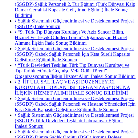
(SSGDP) Sağlık Personeli 2. Tur Eğitimi (Türk Dünyası Kalp
Damar Cerrahisi Kapasite Geliştirme Eğitimi) İhale Sonuç
Bildirimi
Sağlık Sisteminin Güçlendirilmesi ve Desteklenmesi Projesi
(SSGDP) İhale Sonucu
“9. Türk Tıp Dünyası Kurultayı Ve Aziz Sancar Bilim,
Hizmet Ve Teşvik Ödülleri Töreni” Organizasyon Hizmet
Alımına İlişkin İhale Sonuç Bildirimi
Sağlık Sisteminin Güçlendirilmesi ve Desteklenmesi Projesi
(SSGDP) Özbek Sağlık Personeli İçin Kısa Süreli Kapasite
Geliştirme Eğitimi İhale Sonucu
“Türk Devletleri Teşkilatı Türk Tıp Dünyası Kurultayı ve
Tıp Tarihine/Ortak Geçmişe Vefa Ödül Töreni”
Organizasyonuna İlişkin Hizmet Alımı İhalesi Sonuç Bildirimi
2. İİT ULUSAL İLAÇ VE AŞI DÜZENLEYİCİ
KURUMLARI TOPLANTISI” ORGANİZASYONUNA
İLİŞKİN HİZMET ALIMI İHALE SONUÇ BİLDİRİMİ
Sağlık Sisteminin Güçlendirilmesi ve Desteklenmesi Projesi
(SSGDP) Özbek Sağlık Personeli ve Hastane Yöneticileri İçin
Kısa Süreli Kapasite Geliştirme Eğitimi İhale Sonucu
Sağlık Sisteminin Güçlendirilmesi ve Desteklenmesi Projesi
(SSGDP) Türk Devletleri Teşkilatı Laboratuvar Eğitimi
İhalesi Sonucu
Sağlık Sisteminin Güçlendirilmesi ve Desteklenmesi Projesi
(SSGDP) Dünya Sağlık Örgütü (DSÖ) Avrupa Bölgesi