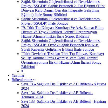
Sağlık Sisteminin Güçlendirilmesi ve Desteklenmesi
Projesi (SSGDP) Sağlık Personeli 2. Tur Eğitimi (Türk
Dünyası Kalp Damar Cerrahisi Kapasite Geliştirme
Eğitimi) İhale Sonuç Bildirimi
Sağlık Sisteminin Güçlendirilmesi ve Desteklenmesi
Projesi (SSGDP) İhale Sonucu
“9. Türk Tıp Dünyası Kurultayı Ve Aziz Sancar Bilim,
Hizmet Ve Teşvik Ödülleri Töreni” Organizasyon
Hizmet Alımına İlişkin İhale Sonuç Bildirimi
Sağlık Sisteminin Güçlendirilmesi ve Desteklenmesi
Projesi (SSGDP) Özbek Sağlık Personeli İçin Kısa
Süreli Kapasite Geliştirme Eğitimi İhale Sonucu
“Türk Devletleri Teşkilatı Türk Tıp Dünyası Kurultayı
ve Tıp Tarihine/Ortak Geçmişe Vefa Ödül Töreni”
Organizasyonuna İlişkin Hizmet Alımı İhalesi Sonuç
Bildirimi
Yayınlar
Bültenlerimiz
Sayı 135- Sağlıkta Dış İlişkiler ve AB Bülteni - Ağustos
2024
Sayı 134- Sağlıkta Dış İlişkiler ve AB Bülteni -
Temmuz 2024
Sayı 133- Sağlıkta Dış İlişkiler ve AB Bülteni - Haziran
2024