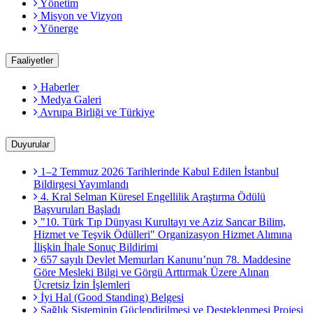
Yönetim
Misyon ve Vizyon
Yönerge
Faaliyetler
Haberler
Medya Galeri
Avrupa Birliği ve Türkiye
Duyurular
1–2 Temmuz 2026 Tarihlerinde Kabul Edilen İstanbul
Bildirgesi Yayımlandı
4. Kral Selman Küresel Engellilik Araştırma Ödülü
Başvuruları Başladı
"10. Türk Tıp Dünyası Kurultayı ve Aziz Sancar Bilim,
Hizmet ve Teşvik Ödülleri" Organizasyon Hizmet Alımına
İlişkin İhale Sonuç Bildirimi
657 sayılı Devlet Memurları Kanunu’nun 78. Maddesine
Göre Mesleki Bilgi ve Görgü Arttırmak Üzere Alınan
Ücretsiz İzin İşlemleri
İyi Hal (Good Standing) Belgesi
Sağlık Sisteminin Güçlendirilmesi ve Desteklenmesi Projesi