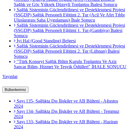
Sağlık ve Göç Yüksek Düzeyli Toplantısı İhalesi Sonucu
Sağlık Sisteminin Güçlendirilmesi ve Desteklenmesi Projesi
(SSGDP) Sağlık Personeli Eğitimi 2. Tur (Acil Ve Afet Tıbbı
Uluslararası Saha Uygulaması) İhale Sonucu
Sağlık Sisteminin Güçlendirilmesi ve Desteklenmesi Projesi
(SSGDP) Sağlık Personeli Eğitimi 1. Tur-(Gambiya) İhalesi
Sonucu
İyi Hal (Good Standing) Belgesi
Sağlık Sisteminin Güçlendirilmesi ve Desteklenmesi Projesi
(SSGDP) Sağlık Personeli Eğitimi 2. Tur (Lübnan) İhalesi
Sonucu
"Türk Konseyi Sağlık Bilim Kurulu Toplantısı Ve Aziz
Sancar Bilim, Hizmet Ve Teşvik Ödülleri" İHALE SONUCU
Yayınlar
Bültenlerimiz
Sayı 135- Sağlıkta Dış İlişkiler ve AB Bülteni - Ağustos
2024
Sayı 134- Sağlıkta Dış İlişkiler ve AB Bülteni - Temmuz
2024
Sayı 133- Sağlıkta Dış İlişkiler ve AB Bülteni - Haziran
2024