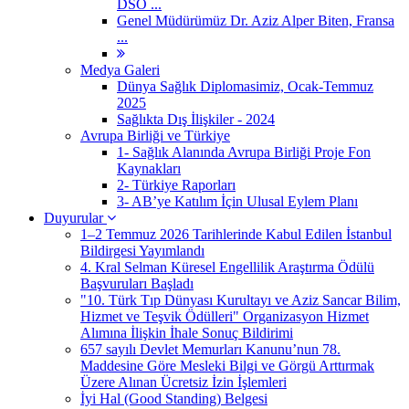
DSÖ ...
Genel Müdürümüz Dr. Aziz Alper Biten, Fransa
...
Medya Galeri
Dünya Sağlık Diplomasimiz, Ocak-Temmuz
2025
Sağlıkta Dış İlişkiler - 2024
Avrupa Birliği ve Türkiye
1- Sağlık Alanında Avrupa Birliği Proje Fon
Kaynakları
2- Türkiye Raporları
3- AB’ye Katılım İçin Ulusal Eylem Planı
Duyurular
1–2 Temmuz 2026 Tarihlerinde Kabul Edilen İstanbul
Bildirgesi Yayımlandı
4. Kral Selman Küresel Engellilik Araştırma Ödülü
Başvuruları Başladı
"10. Türk Tıp Dünyası Kurultayı ve Aziz Sancar Bilim,
Hizmet ve Teşvik Ödülleri" Organizasyon Hizmet
Alımına İlişkin İhale Sonuç Bildirimi
657 sayılı Devlet Memurları Kanunu’nun 78.
Maddesine Göre Mesleki Bilgi ve Görgü Arttırmak
Üzere Alınan Ücretsiz İzin İşlemleri
İyi Hal (Good Standing) Belgesi