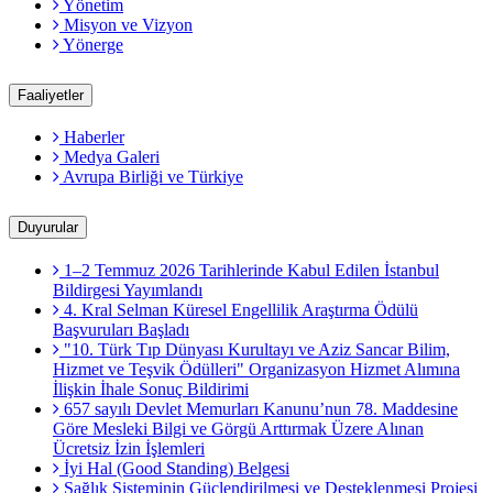
Yönetim
Misyon ve Vizyon
Yönerge
Faaliyetler
Haberler
Medya Galeri
Avrupa Birliği ve Türkiye
Duyurular
1–2 Temmuz 2026 Tarihlerinde Kabul Edilen İstanbul
Bildirgesi Yayımlandı
4. Kral Selman Küresel Engellilik Araştırma Ödülü
Başvuruları Başladı
"10. Türk Tıp Dünyası Kurultayı ve Aziz Sancar Bilim,
Hizmet ve Teşvik Ödülleri" Organizasyon Hizmet Alımına
İlişkin İhale Sonuç Bildirimi
657 sayılı Devlet Memurları Kanunu’nun 78. Maddesine
Göre Mesleki Bilgi ve Görgü Arttırmak Üzere Alınan
Ücretsiz İzin İşlemleri
İyi Hal (Good Standing) Belgesi
Sağlık Sisteminin Güçlendirilmesi ve Desteklenmesi Projesi