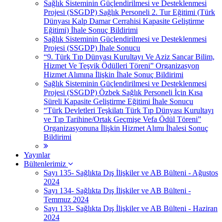
Sağlık Sisteminin Güçlendirilmesi ve Desteklenmesi
Projesi (SSGDP) Sağlık Personeli 2. Tur Eğitimi (Türk
Dünyası Kalp Damar Cerrahisi Kapasite Geliştirme
Eğitimi) İhale Sonuç Bildirimi
Sağlık Sisteminin Güçlendirilmesi ve Desteklenmesi
Projesi (SSGDP) İhale Sonucu
“9. Türk Tıp Dünyası Kurultayı Ve Aziz Sancar Bilim,
Hizmet Ve Teşvik Ödülleri Töreni” Organizasyon
Hizmet Alımına İlişkin İhale Sonuç Bildirimi
Sağlık Sisteminin Güçlendirilmesi ve Desteklenmesi
Projesi (SSGDP) Özbek Sağlık Personeli İçin Kısa
Süreli Kapasite Geliştirme Eğitimi İhale Sonucu
“Türk Devletleri Teşkilatı Türk Tıp Dünyası Kurultayı
ve Tıp Tarihine/Ortak Geçmişe Vefa Ödül Töreni”
Organizasyonuna İlişkin Hizmet Alımı İhalesi Sonuç
Bildirimi
Yayınlar
Bültenlerimiz
Sayı 135- Sağlıkta Dış İlişkiler ve AB Bülteni - Ağustos
2024
Sayı 134- Sağlıkta Dış İlişkiler ve AB Bülteni -
Temmuz 2024
Sayı 133- Sağlıkta Dış İlişkiler ve AB Bülteni - Haziran
2024