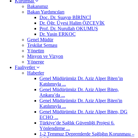
Kurumsal
Bakanımız
Bakan Yardımcıları
Doç. Dr. Şuayıp BİRİNCİ
Dr. Öğr. Üyesi Halim ÖZÇEVİK
Prof. Dr. Nurullah OKUMUŞ
Dr. Yasin ERKOÇ
Genel Müdür
Teşkilat Şeması
Yönetim
Misyon ve Vizyon
Yönerge
Faaliyetler
Haberler
Genel Müdürümüz Dr. Aziz Alper Biten’in
Katılımıyla ...
Genel Müdürümüz Dr. Aziz Alper Biten,
Ankara’da ...
Genel Müdürümüz Dr. Aziz Alper Biten'in
Katılımıyla ...
Genel Müdürümüz Dr. Aziz Alper Biten, DG
ECHO ...
Türkiye’de Sağlık Güvenliği Projesi 6.
Yönlendirme ...
1-2 Temmuz Depremlerde Sağlığın Korunması –