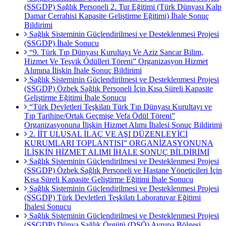
(SSGDP) Sağlık Personeli 2. Tur Eğitimi (Türk Dünyası Kalp
Damar Cerrahisi Kapasite Geliştirme Eğitimi) İhale Sonuç
Bildirimi
Sağlık Sisteminin Güçlendirilmesi ve Desteklenmesi Projesi
(SSGDP) İhale Sonucu
“9. Türk Tıp Dünyası Kurultayı Ve Aziz Sancar Bilim,
Hizmet Ve Teşvik Ödülleri Töreni” Organizasyon Hizmet
Alımına İlişkin İhale Sonuç Bildirimi
Sağlık Sisteminin Güçlendirilmesi ve Desteklenmesi Projesi
(SSGDP) Özbek Sağlık Personeli İçin Kısa Süreli Kapasite
Geliştirme Eğitimi İhale Sonucu
“Türk Devletleri Teşkilatı Türk Tıp Dünyası Kurultayı ve
Tıp Tarihine/Ortak Geçmişe Vefa Ödül Töreni”
Organizasyonuna İlişkin Hizmet Alımı İhalesi Sonuç Bildirimi
2. İİT ULUSAL İLAÇ VE AŞI DÜZENLEYİCİ
KURUMLARI TOPLANTISI” ORGANİZASYONUNA
İLİŞKİN HİZMET ALIMI İHALE SONUÇ BİLDİRİMİ
Sağlık Sisteminin Güçlendirilmesi ve Desteklenmesi Projesi
(SSGDP) Özbek Sağlık Personeli ve Hastane Yöneticileri İçin
Kısa Süreli Kapasite Geliştirme Eğitimi İhale Sonucu
Sağlık Sisteminin Güçlendirilmesi ve Desteklenmesi Projesi
(SSGDP) Türk Devletleri Teşkilatı Laboratuvar Eğitimi
İhalesi Sonucu
Sağlık Sisteminin Güçlendirilmesi ve Desteklenmesi Projesi
(SSGDP) Dünya Sağlık Örgütü (DSÖ) Avrupa Bölgesi