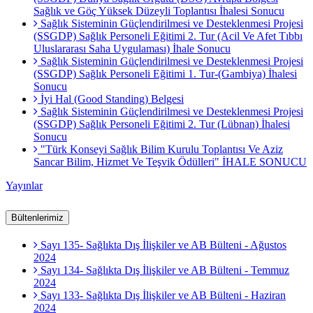
Sağlık ve Göç Yüksek Düzeyli Toplantısı İhalesi Sonucu
Sağlık Sisteminin Güçlendirilmesi ve Desteklenmesi Projesi
(SSGDP) Sağlık Personeli Eğitimi 2. Tur (Acil Ve Afet Tıbbı
Uluslararası Saha Uygulaması) İhale Sonucu
Sağlık Sisteminin Güçlendirilmesi ve Desteklenmesi Projesi
(SSGDP) Sağlık Personeli Eğitimi 1. Tur-(Gambiya) İhalesi
Sonucu
İyi Hal (Good Standing) Belgesi
Sağlık Sisteminin Güçlendirilmesi ve Desteklenmesi Projesi
(SSGDP) Sağlık Personeli Eğitimi 2. Tur (Lübnan) İhalesi
Sonucu
"Türk Konseyi Sağlık Bilim Kurulu Toplantısı Ve Aziz
Sancar Bilim, Hizmet Ve Teşvik Ödülleri" İHALE SONUCU
Yayınlar
Bültenlerimiz
Sayı 135- Sağlıkta Dış İlişkiler ve AB Bülteni - Ağustos
2024
Sayı 134- Sağlıkta Dış İlişkiler ve AB Bülteni - Temmuz
2024
Sayı 133- Sağlıkta Dış İlişkiler ve AB Bülteni - Haziran
2024