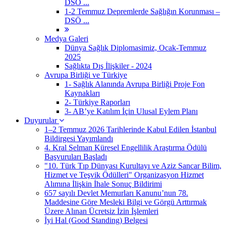
DSÖ ...
1-2 Temmuz Depremlerde Sağlığın Korunması –
DSÖ ...
Medya Galeri
Dünya Sağlık Diplomasimiz, Ocak-Temmuz
2025
Sağlıkta Dış İlişkiler - 2024
Avrupa Birliği ve Türkiye
1- Sağlık Alanında Avrupa Birliği Proje Fon
Kaynakları
2- Türkiye Raporları
3- AB’ye Katılım İçin Ulusal Eylem Planı
Duyurular
1–2 Temmuz 2026 Tarihlerinde Kabul Edilen İstanbul
Bildirgesi Yayımlandı
4. Kral Selman Küresel Engellilik Araştırma Ödülü
Başvuruları Başladı
"10. Türk Tıp Dünyası Kurultayı ve Aziz Sancar Bilim,
Hizmet ve Teşvik Ödülleri" Organizasyon Hizmet
Alımına İlişkin İhale Sonuç Bildirimi
657 sayılı Devlet Memurları Kanunu’nun 78.
Maddesine Göre Mesleki Bilgi ve Görgü Arttırmak
Üzere Alınan Ücretsiz İzin İşlemleri
İyi Hal (Good Standing) Belgesi