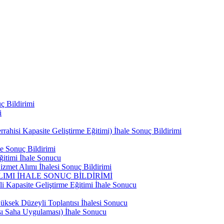
ç Bildirimi
i
ahisi Kapasite Geliştirme Eğitimi) İhale Sonuç Bildirimi
e Sonuç Bildirimi
ğitimi İhale Sonucu
zmet Alımı İhalesi Sonuç Bildirimi
IMI İHALE SONUÇ BİLDİRİMİ
i Kapasite Geliştirme Eğitimi İhale Sonucu
ksek Düzeyli Toplantısı İhalesi Sonucu
ası Saha Uygulaması) İhale Sonucu