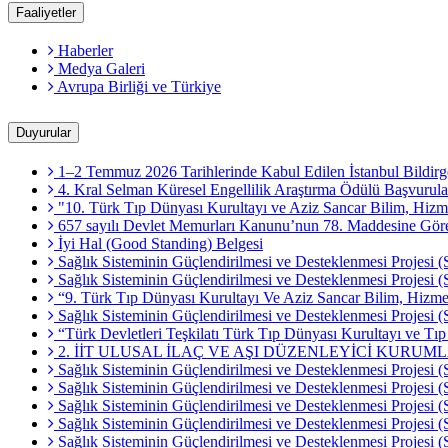
Faaliyetler
Haberler
Medya Galeri
Avrupa Birliği ve Türkiye
Duyurular
1–2 Temmuz 2026 Tarihlerinde Kabul Edilen İstanbul Bildirg
4. Kral Selman Küresel Engellilik Araştırma Ödülü Başvurula
"10. Türk Tıp Dünyası Kurultayı ve Aziz Sancar Bilim, Hizme
657 sayılı Devlet Memurları Kanunu’nun 78. Maddesine Göre M
İyi Hal (Good Standing) Belgesi
Sağlık Sisteminin Güçlendirilmesi ve Desteklenmesi Projesi (
Sağlık Sisteminin Güçlendirilmesi ve Desteklenmesi Projesi
“9. Türk Tıp Dünyası Kurultayı Ve Aziz Sancar Bilim, Hizmet
Sağlık Sisteminin Güçlendirilmesi ve Desteklenmesi Projesi (
“Türk Devletleri Teşkilatı Türk Tıp Dünyası Kurultayı ve Tı
2. İİT ULUSAL İLAÇ VE AŞI DÜZENLEYİCİ KURUM
Sağlık Sisteminin Güçlendirilmesi ve Desteklenmesi Projesi (
Sağlık Sisteminin Güçlendirilmesi ve Desteklenmesi Projesi (
Sağlık Sisteminin Güçlendirilmesi ve Desteklenmesi Projesi
Sağlık Sisteminin Güçlendirilmesi ve Desteklenmesi Projesi (
Sağlık Sisteminin Güçlendirilmesi ve Desteklenmesi Projesi 