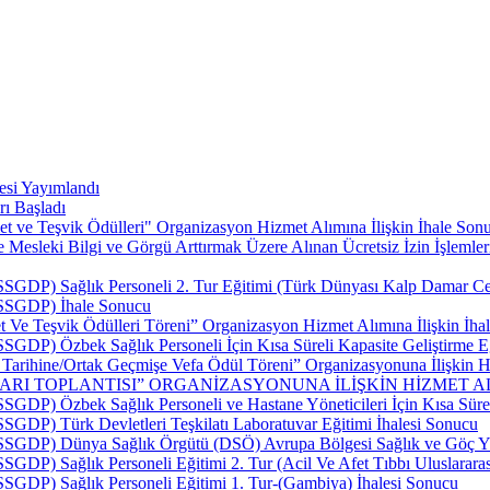
esi Yayımlandı
rı Başladı
t ve Teşvik Ödülleri" Organizasyon Hizmet Alımına İlişkin İhale Sonu
esleki Bilgi ve Görgü Arttırmak Üzere Alınan Ücretsiz İzin İşlemler
SSGDP) Sağlık Personeli 2. Tur Eğitimi (Türk Dünyası Kalp Damar Cerr
 (SSGDP) İhale Sonucu
 Ve Teşvik Ödülleri Töreni” Organizasyon Hizmet Alımına İlişkin İhal
SSGDP) Özbek Sağlık Personeli İçin Kısa Süreli Kapasite Geliştirme E
p Tarihine/Ortak Geçmişe Vefa Ödül Töreni” Organizasyonuna İlişkin Hi
LARI TOPLANTISI” ORGANİZASYONUNA İLİŞKİN HİZMET AL
SSGDP) Özbek Sağlık Personeli ve Hastane Yöneticileri İçin Kısa Sürel
SSGDP) Türk Devletleri Teşkilatı Laboratuvar Eğitimi İhalesi Sonucu
 (SSGDP) Dünya Sağlık Örgütü (DSÖ) Avrupa Bölgesi Sağlık ve Göç Yü
SSGDP) Sağlık Personeli Eğitimi 2. Tur (Acil Ve Afet Tıbbı Uluslarar
(SSGDP) Sağlık Personeli Eğitimi 1. Tur-(Gambiya) İhalesi Sonucu