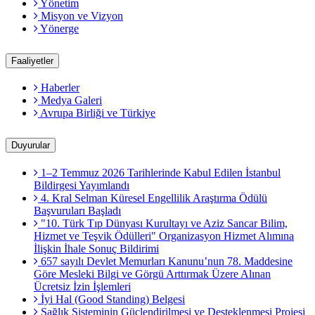
Yönetim
Misyon ve Vizyon
Yönerge
Faaliyetler
Haberler
Medya Galeri
Avrupa Birliği ve Türkiye
Duyurular
1–2 Temmuz 2026 Tarihlerinde Kabul Edilen İstanbul
Bildirgesi Yayımlandı
4. Kral Selman Küresel Engellilik Araştırma Ödülü
Başvuruları Başladı
"10. Türk Tıp Dünyası Kurultayı ve Aziz Sancar Bilim,
Hizmet ve Teşvik Ödülleri" Organizasyon Hizmet Alımına
İlişkin İhale Sonuç Bildirimi
657 sayılı Devlet Memurları Kanunu’nun 78. Maddesine
Göre Mesleki Bilgi ve Görgü Arttırmak Üzere Alınan
Ücretsiz İzin İşlemleri
İyi Hal (Good Standing) Belgesi
Sağlık Sisteminin Güçlendirilmesi ve Desteklenmesi Projesi