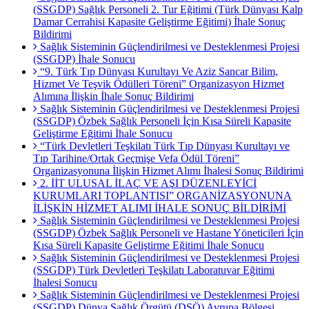
(SSGDP) Sağlık Personeli 2. Tur Eğitimi (Türk Dünyası Kalp
Damar Cerrahisi Kapasite Geliştirme Eğitimi) İhale Sonuç
Bildirimi
Sağlık Sisteminin Güçlendirilmesi ve Desteklenmesi Projesi
(SSGDP) İhale Sonucu
“9. Türk Tıp Dünyası Kurultayı Ve Aziz Sancar Bilim,
Hizmet Ve Teşvik Ödülleri Töreni” Organizasyon Hizmet
Alımına İlişkin İhale Sonuç Bildirimi
Sağlık Sisteminin Güçlendirilmesi ve Desteklenmesi Projesi
(SSGDP) Özbek Sağlık Personeli İçin Kısa Süreli Kapasite
Geliştirme Eğitimi İhale Sonucu
“Türk Devletleri Teşkilatı Türk Tıp Dünyası Kurultayı ve
Tıp Tarihine/Ortak Geçmişe Vefa Ödül Töreni”
Organizasyonuna İlişkin Hizmet Alımı İhalesi Sonuç Bildirimi
2. İİT ULUSAL İLAÇ VE AŞI DÜZENLEYİCİ
KURUMLARI TOPLANTISI” ORGANİZASYONUNA
İLİŞKİN HİZMET ALIMI İHALE SONUÇ BİLDİRİMİ
Sağlık Sisteminin Güçlendirilmesi ve Desteklenmesi Projesi
(SSGDP) Özbek Sağlık Personeli ve Hastane Yöneticileri İçin
Kısa Süreli Kapasite Geliştirme Eğitimi İhale Sonucu
Sağlık Sisteminin Güçlendirilmesi ve Desteklenmesi Projesi
(SSGDP) Türk Devletleri Teşkilatı Laboratuvar Eğitimi
İhalesi Sonucu
Sağlık Sisteminin Güçlendirilmesi ve Desteklenmesi Projesi
(SSGDP) Dünya Sağlık Örgütü (DSÖ) Avrupa Bölgesi