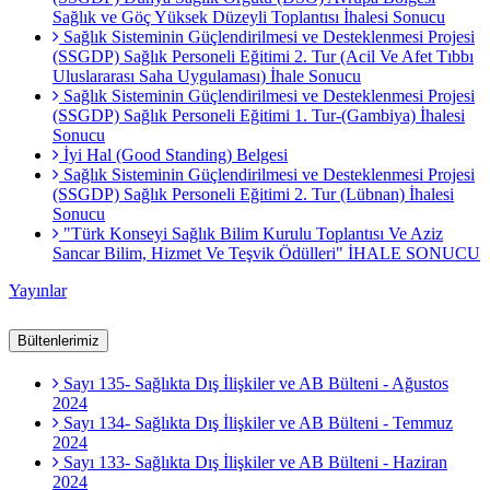
Sağlık ve Göç Yüksek Düzeyli Toplantısı İhalesi Sonucu
Sağlık Sisteminin Güçlendirilmesi ve Desteklenmesi Projesi
(SSGDP) Sağlık Personeli Eğitimi 2. Tur (Acil Ve Afet Tıbbı
Uluslararası Saha Uygulaması) İhale Sonucu
Sağlık Sisteminin Güçlendirilmesi ve Desteklenmesi Projesi
(SSGDP) Sağlık Personeli Eğitimi 1. Tur-(Gambiya) İhalesi
Sonucu
İyi Hal (Good Standing) Belgesi
Sağlık Sisteminin Güçlendirilmesi ve Desteklenmesi Projesi
(SSGDP) Sağlık Personeli Eğitimi 2. Tur (Lübnan) İhalesi
Sonucu
"Türk Konseyi Sağlık Bilim Kurulu Toplantısı Ve Aziz
Sancar Bilim, Hizmet Ve Teşvik Ödülleri" İHALE SONUCU
Yayınlar
Bültenlerimiz
Sayı 135- Sağlıkta Dış İlişkiler ve AB Bülteni - Ağustos
2024
Sayı 134- Sağlıkta Dış İlişkiler ve AB Bülteni - Temmuz
2024
Sayı 133- Sağlıkta Dış İlişkiler ve AB Bülteni - Haziran
2024