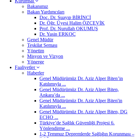
Kurumsal
Bakanımız
Bakan Yardımcıları
Doç. Dr. Şuayıp BİRİNCİ
Dr. Öğr. Üyesi Halim ÖZÇEVİK
Prof. Dr. Nurullah OKUMUŞ
Dr. Yasin ERKOÇ
Genel Müdür
Teşkilat Şeması
Yönetim
Misyon ve Vizyon
Yönerge
Faaliyetler
Haberler
Genel Müdürümüz Dr. Aziz Alper Biten’in
Katılımıyla ...
Genel Müdürümüz Dr. Aziz Alper Biten,
Ankara’da ...
Genel Müdürümüz Dr. Aziz Alper Biten'in
Katılımıyla ...
Genel Müdürümüz Dr. Aziz Alper Biten, DG
ECHO ...
Türkiye’de Sağlık Güvenliği Projesi 6.
Yönlendirme ...
1-2 Temmuz Depremlerde Sağlığın Korunması –