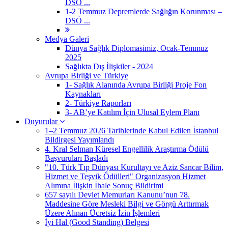
DSÖ ...
1-2 Temmuz Depremlerde Sağlığın Korunması –
DSÖ ...
Medya Galeri
Dünya Sağlık Diplomasimiz, Ocak-Temmuz
2025
Sağlıkta Dış İlişkiler - 2024
Avrupa Birliği ve Türkiye
1- Sağlık Alanında Avrupa Birliği Proje Fon
Kaynakları
2- Türkiye Raporları
3- AB’ye Katılım İçin Ulusal Eylem Planı
Duyurular
1–2 Temmuz 2026 Tarihlerinde Kabul Edilen İstanbul
Bildirgesi Yayımlandı
4. Kral Selman Küresel Engellilik Araştırma Ödülü
Başvuruları Başladı
"10. Türk Tıp Dünyası Kurultayı ve Aziz Sancar Bilim,
Hizmet ve Teşvik Ödülleri" Organizasyon Hizmet
Alımına İlişkin İhale Sonuç Bildirimi
657 sayılı Devlet Memurları Kanunu’nun 78.
Maddesine Göre Mesleki Bilgi ve Görgü Arttırmak
Üzere Alınan Ücretsiz İzin İşlemleri
İyi Hal (Good Standing) Belgesi