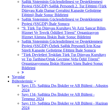
Sağlık Sisteminin Güçlendirilmesi ve Desteklenmesi
Projesi (SSGDP) Sağlık Personeli 2. Tur Eğitimi (Türk
Dünyası Kalp Damar Cerrahisi Kapasite Geliştirme
Eğitimi) İhale Sonuç Bildirimi
Sağlık Sisteminin Güçlendirilmesi ve Desteklenmesi
Projesi (SSGDP) İhale Sonucu
“9. Türk Tıp Dünyası Kurultayı Ve Aziz Sancar Bilim,
Hizmet Ve Teşvik Ödülleri Töreni” Organizasyon
Hizmet Alımına İlişkin İhale Sonuç Bildirimi
Sağlık Sisteminin Güçlendirilmesi ve Desteklenmesi
Projesi (SSGDP) Özbek Sağlık Personeli İçin Kısa
Süreli Kapasite Geliştirme Eğitimi İhale Sonucu
“Türk Devletleri Teşkilatı Türk Tıp Dünyası Kurultayı
ve Tıp Tarihine/Ortak Geçmişe Vefa Ödül Töreni”
Organizasyonuna İlişkin Hizmet Alımı İhalesi Sonuç
Bildirimi
Yayınlar
Bültenlerimiz
Sayı 135- Sağlıkta Dış İlişkiler ve AB Bülteni - Ağustos
2024
Sayı 134- Sağlıkta Dış İlişkiler ve AB Bülteni -
Temmuz 2024
Sayı 133- Sağlıkta Dış İlişkiler ve AB Bülteni - Haziran
2024