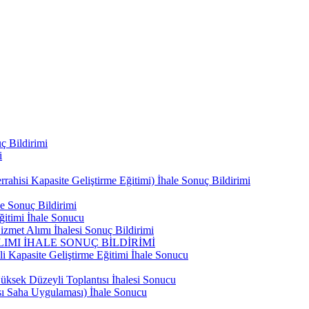
ç Bildirimi
i
ahisi Kapasite Geliştirme Eğitimi) İhale Sonuç Bildirimi
e Sonuç Bildirimi
ğitimi İhale Sonucu
zmet Alımı İhalesi Sonuç Bildirimi
IMI İHALE SONUÇ BİLDİRİMİ
i Kapasite Geliştirme Eğitimi İhale Sonucu
ksek Düzeyli Toplantısı İhalesi Sonucu
ası Saha Uygulaması) İhale Sonucu