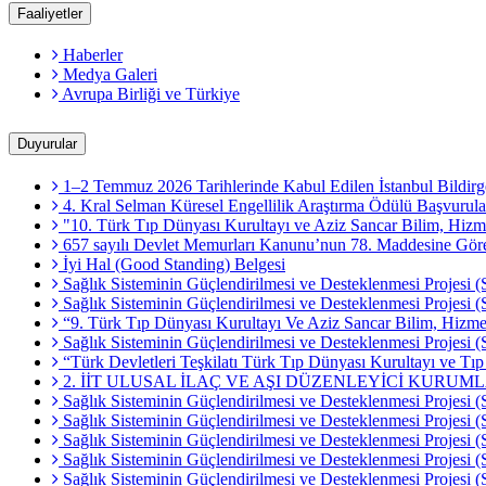
Faaliyetler
Haberler
Medya Galeri
Avrupa Birliği ve Türkiye
Duyurular
1–2 Temmuz 2026 Tarihlerinde Kabul Edilen İstanbul Bildirg
4. Kral Selman Küresel Engellilik Araştırma Ödülü Başvurula
"10. Türk Tıp Dünyası Kurultayı ve Aziz Sancar Bilim, Hizme
657 sayılı Devlet Memurları Kanunu’nun 78. Maddesine Göre M
İyi Hal (Good Standing) Belgesi
Sağlık Sisteminin Güçlendirilmesi ve Desteklenmesi Projesi (
Sağlık Sisteminin Güçlendirilmesi ve Desteklenmesi Projesi
“9. Türk Tıp Dünyası Kurultayı Ve Aziz Sancar Bilim, Hizmet
Sağlık Sisteminin Güçlendirilmesi ve Desteklenmesi Projesi (
“Türk Devletleri Teşkilatı Türk Tıp Dünyası Kurultayı ve Tı
2. İİT ULUSAL İLAÇ VE AŞI DÜZENLEYİCİ KURUM
Sağlık Sisteminin Güçlendirilmesi ve Desteklenmesi Projesi (
Sağlık Sisteminin Güçlendirilmesi ve Desteklenmesi Projesi (
Sağlık Sisteminin Güçlendirilmesi ve Desteklenmesi Projesi
Sağlık Sisteminin Güçlendirilmesi ve Desteklenmesi Projesi (
Sağlık Sisteminin Güçlendirilmesi ve Desteklenmesi Projesi 