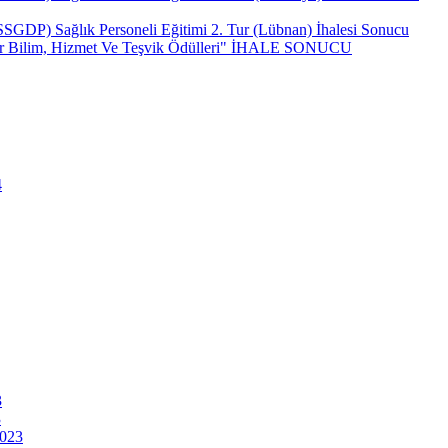
(SSGDP) Sağlık Personeli Eğitimi 2. Tur (Lübnan) İhalesi Sonucu
ncar Bilim, Hizmet Ve Teşvik Ödülleri" İHALE SONUCU
4
3
3
2023