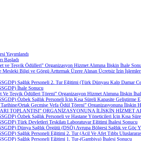
esi Yayımlandı
rı Başladı
t ve Teşvik Ödülleri" Organizasyon Hizmet Alımına İlişkin İhale Sonu
esleki Bilgi ve Görgü Arttırmak Üzere Alınan Ücretsiz İzin İşlemler
SSGDP) Sağlık Personeli 2. Tur Eğitimi (Türk Dünyası Kalp Damar Cerr
 (SSGDP) İhale Sonucu
 Ve Teşvik Ödülleri Töreni” Organizasyon Hizmet Alımına İlişkin İhal
SSGDP) Özbek Sağlık Personeli İçin Kısa Süreli Kapasite Geliştirme E
p Tarihine/Ortak Geçmişe Vefa Ödül Töreni” Organizasyonuna İlişkin Hi
LARI TOPLANTISI” ORGANİZASYONUNA İLİŞKİN HİZMET AL
SSGDP) Özbek Sağlık Personeli ve Hastane Yöneticileri İçin Kısa Sürel
SSGDP) Türk Devletleri Teşkilatı Laboratuvar Eğitimi İhalesi Sonucu
 (SSGDP) Dünya Sağlık Örgütü (DSÖ) Avrupa Bölgesi Sağlık ve Göç Yü
SSGDP) Sağlık Personeli Eğitimi 2. Tur (Acil Ve Afet Tıbbı Uluslarar
(SSGDP) Sağlık Personeli Eğitimi 1. Tur-(Gambiya) İhalesi Sonucu