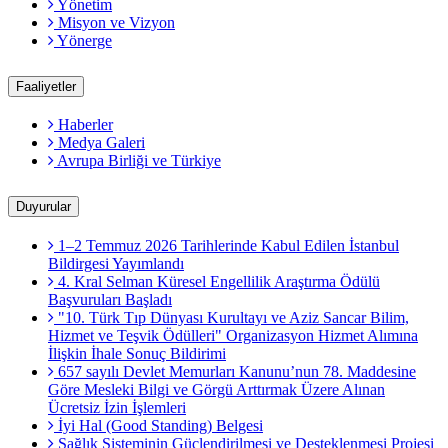
Yönetim
Misyon ve Vizyon
Yönerge
Faaliyetler
Haberler
Medya Galeri
Avrupa Birliği ve Türkiye
Duyurular
1–2 Temmuz 2026 Tarihlerinde Kabul Edilen İstanbul
Bildirgesi Yayımlandı
4. Kral Selman Küresel Engellilik Araştırma Ödülü
Başvuruları Başladı
"10. Türk Tıp Dünyası Kurultayı ve Aziz Sancar Bilim,
Hizmet ve Teşvik Ödülleri" Organizasyon Hizmet Alımına
İlişkin İhale Sonuç Bildirimi
657 sayılı Devlet Memurları Kanunu’nun 78. Maddesine
Göre Mesleki Bilgi ve Görgü Arttırmak Üzere Alınan
Ücretsiz İzin İşlemleri
İyi Hal (Good Standing) Belgesi
Sağlık Sisteminin Güçlendirilmesi ve Desteklenmesi Projesi