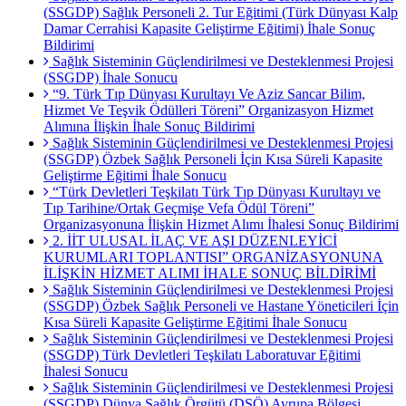
(SSGDP) Sağlık Personeli 2. Tur Eğitimi (Türk Dünyası Kalp
Damar Cerrahisi Kapasite Geliştirme Eğitimi) İhale Sonuç
Bildirimi
Sağlık Sisteminin Güçlendirilmesi ve Desteklenmesi Projesi
(SSGDP) İhale Sonucu
“9. Türk Tıp Dünyası Kurultayı Ve Aziz Sancar Bilim,
Hizmet Ve Teşvik Ödülleri Töreni” Organizasyon Hizmet
Alımına İlişkin İhale Sonuç Bildirimi
Sağlık Sisteminin Güçlendirilmesi ve Desteklenmesi Projesi
(SSGDP) Özbek Sağlık Personeli İçin Kısa Süreli Kapasite
Geliştirme Eğitimi İhale Sonucu
“Türk Devletleri Teşkilatı Türk Tıp Dünyası Kurultayı ve
Tıp Tarihine/Ortak Geçmişe Vefa Ödül Töreni”
Organizasyonuna İlişkin Hizmet Alımı İhalesi Sonuç Bildirimi
2. İİT ULUSAL İLAÇ VE AŞI DÜZENLEYİCİ
KURUMLARI TOPLANTISI” ORGANİZASYONUNA
İLİŞKİN HİZMET ALIMI İHALE SONUÇ BİLDİRİMİ
Sağlık Sisteminin Güçlendirilmesi ve Desteklenmesi Projesi
(SSGDP) Özbek Sağlık Personeli ve Hastane Yöneticileri İçin
Kısa Süreli Kapasite Geliştirme Eğitimi İhale Sonucu
Sağlık Sisteminin Güçlendirilmesi ve Desteklenmesi Projesi
(SSGDP) Türk Devletleri Teşkilatı Laboratuvar Eğitimi
İhalesi Sonucu
Sağlık Sisteminin Güçlendirilmesi ve Desteklenmesi Projesi
(SSGDP) Dünya Sağlık Örgütü (DSÖ) Avrupa Bölgesi