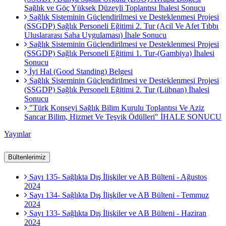
Sağlık ve Göç Yüksek Düzeyli Toplantısı İhalesi Sonucu
Sağlık Sisteminin Güçlendirilmesi ve Desteklenmesi Projesi
(SSGDP) Sağlık Personeli Eğitimi 2. Tur (Acil Ve Afet Tıbbı
Uluslararası Saha Uygulaması) İhale Sonucu
Sağlık Sisteminin Güçlendirilmesi ve Desteklenmesi Projesi
(SSGDP) Sağlık Personeli Eğitimi 1. Tur-(Gambiya) İhalesi
Sonucu
İyi Hal (Good Standing) Belgesi
Sağlık Sisteminin Güçlendirilmesi ve Desteklenmesi Projesi
(SSGDP) Sağlık Personeli Eğitimi 2. Tur (Lübnan) İhalesi
Sonucu
"Türk Konseyi Sağlık Bilim Kurulu Toplantısı Ve Aziz
Sancar Bilim, Hizmet Ve Teşvik Ödülleri" İHALE SONUCU
Yayınlar
Bültenlerimiz
Sayı 135- Sağlıkta Dış İlişkiler ve AB Bülteni - Ağustos
2024
Sayı 134- Sağlıkta Dış İlişkiler ve AB Bülteni - Temmuz
2024
Sayı 133- Sağlıkta Dış İlişkiler ve AB Bülteni - Haziran
2024