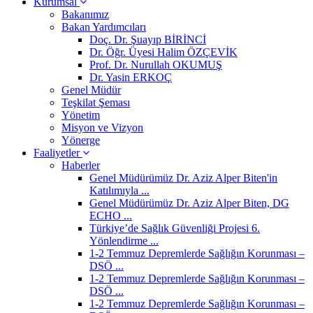
Kurumsal
Bakanımız
Bakan Yardımcıları
Doç. Dr. Şuayıp BİRİNCİ
Dr. Öğr. Üyesi Halim ÖZÇEVİK
Prof. Dr. Nurullah OKUMUŞ
Dr. Yasin ERKOÇ
Genel Müdür
Teşkilat Şeması
Yönetim
Misyon ve Vizyon
Yönerge
Faaliyetler
Haberler
Genel Müdürümüz Dr. Aziz Alper Biten'in
Katılımıyla ...
Genel Müdürümüz Dr. Aziz Alper Biten, DG
ECHO ...
Türkiye’de Sağlık Güvenliği Projesi 6.
Yönlendirme ...
1-2 Temmuz Depremlerde Sağlığın Korunması –
DSÖ ...
1-2 Temmuz Depremlerde Sağlığın Korunması –
DSÖ ...
1-2 Temmuz Depremlerde Sağlığın Korunması –