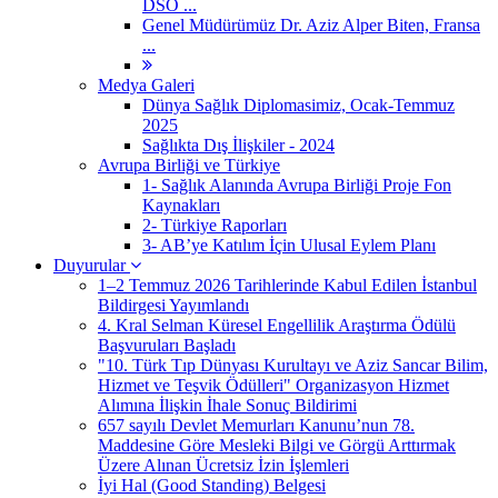
DSÖ ...
Genel Müdürümüz Dr. Aziz Alper Biten, Fransa
...
Medya Galeri
Dünya Sağlık Diplomasimiz, Ocak-Temmuz
2025
Sağlıkta Dış İlişkiler - 2024
Avrupa Birliği ve Türkiye
1- Sağlık Alanında Avrupa Birliği Proje Fon
Kaynakları
2- Türkiye Raporları
3- AB’ye Katılım İçin Ulusal Eylem Planı
Duyurular
1–2 Temmuz 2026 Tarihlerinde Kabul Edilen İstanbul
Bildirgesi Yayımlandı
4. Kral Selman Küresel Engellilik Araştırma Ödülü
Başvuruları Başladı
"10. Türk Tıp Dünyası Kurultayı ve Aziz Sancar Bilim,
Hizmet ve Teşvik Ödülleri" Organizasyon Hizmet
Alımına İlişkin İhale Sonuç Bildirimi
657 sayılı Devlet Memurları Kanunu’nun 78.
Maddesine Göre Mesleki Bilgi ve Görgü Arttırmak
Üzere Alınan Ücretsiz İzin İşlemleri
İyi Hal (Good Standing) Belgesi