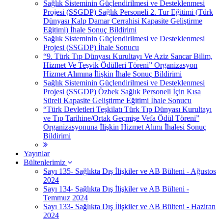
Sağlık Sisteminin Güçlendirilmesi ve Desteklenmesi
Projesi (SSGDP) Sağlık Personeli 2. Tur Eğitimi (Türk
Dünyası Kalp Damar Cerrahisi Kapasite Geliştirme
Eğitimi) İhale Sonuç Bildirimi
Sağlık Sisteminin Güçlendirilmesi ve Desteklenmesi
Projesi (SSGDP) İhale Sonucu
“9. Türk Tıp Dünyası Kurultayı Ve Aziz Sancar Bilim,
Hizmet Ve Teşvik Ödülleri Töreni” Organizasyon
Hizmet Alımına İlişkin İhale Sonuç Bildirimi
Sağlık Sisteminin Güçlendirilmesi ve Desteklenmesi
Projesi (SSGDP) Özbek Sağlık Personeli İçin Kısa
Süreli Kapasite Geliştirme Eğitimi İhale Sonucu
“Türk Devletleri Teşkilatı Türk Tıp Dünyası Kurultayı
ve Tıp Tarihine/Ortak Geçmişe Vefa Ödül Töreni”
Organizasyonuna İlişkin Hizmet Alımı İhalesi Sonuç
Bildirimi
Yayınlar
Bültenlerimiz
Sayı 135- Sağlıkta Dış İlişkiler ve AB Bülteni - Ağustos
2024
Sayı 134- Sağlıkta Dış İlişkiler ve AB Bülteni -
Temmuz 2024
Sayı 133- Sağlıkta Dış İlişkiler ve AB Bülteni - Haziran
2024