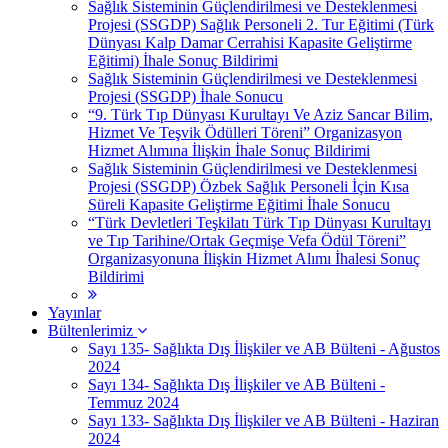
Sağlık Sisteminin Güçlendirilmesi ve Desteklenmesi
Projesi (SSGDP) Sağlık Personeli 2. Tur Eğitimi (Türk
Dünyası Kalp Damar Cerrahisi Kapasite Geliştirme
Eğitimi) İhale Sonuç Bildirimi
Sağlık Sisteminin Güçlendirilmesi ve Desteklenmesi
Projesi (SSGDP) İhale Sonucu
“9. Türk Tıp Dünyası Kurultayı Ve Aziz Sancar Bilim,
Hizmet Ve Teşvik Ödülleri Töreni” Organizasyon
Hizmet Alımına İlişkin İhale Sonuç Bildirimi
Sağlık Sisteminin Güçlendirilmesi ve Desteklenmesi
Projesi (SSGDP) Özbek Sağlık Personeli İçin Kısa
Süreli Kapasite Geliştirme Eğitimi İhale Sonucu
“Türk Devletleri Teşkilatı Türk Tıp Dünyası Kurultayı
ve Tıp Tarihine/Ortak Geçmişe Vefa Ödül Töreni”
Organizasyonuna İlişkin Hizmet Alımı İhalesi Sonuç
Bildirimi
Yayınlar
Bültenlerimiz
Sayı 135- Sağlıkta Dış İlişkiler ve AB Bülteni - Ağustos
2024
Sayı 134- Sağlıkta Dış İlişkiler ve AB Bülteni -
Temmuz 2024
Sayı 133- Sağlıkta Dış İlişkiler ve AB Bülteni - Haziran
2024