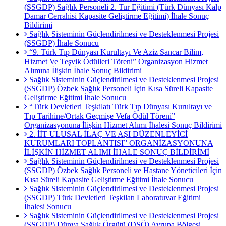
(SSGDP) Sağlık Personeli 2. Tur Eğitimi (Türk Dünyası Kalp
Damar Cerrahisi Kapasite Geliştirme Eğitimi) İhale Sonuç
Bildirimi
Sağlık Sisteminin Güçlendirilmesi ve Desteklenmesi Projesi
(SSGDP) İhale Sonucu
“9. Türk Tıp Dünyası Kurultayı Ve Aziz Sancar Bilim,
Hizmet Ve Teşvik Ödülleri Töreni” Organizasyon Hizmet
Alımına İlişkin İhale Sonuç Bildirimi
Sağlık Sisteminin Güçlendirilmesi ve Desteklenmesi Projesi
(SSGDP) Özbek Sağlık Personeli İçin Kısa Süreli Kapasite
Geliştirme Eğitimi İhale Sonucu
“Türk Devletleri Teşkilatı Türk Tıp Dünyası Kurultayı ve
Tıp Tarihine/Ortak Geçmişe Vefa Ödül Töreni”
Organizasyonuna İlişkin Hizmet Alımı İhalesi Sonuç Bildirimi
2. İİT ULUSAL İLAÇ VE AŞI DÜZENLEYİCİ
KURUMLARI TOPLANTISI” ORGANİZASYONUNA
İLİŞKİN HİZMET ALIMI İHALE SONUÇ BİLDİRİMİ
Sağlık Sisteminin Güçlendirilmesi ve Desteklenmesi Projesi
(SSGDP) Özbek Sağlık Personeli ve Hastane Yöneticileri İçin
Kısa Süreli Kapasite Geliştirme Eğitimi İhale Sonucu
Sağlık Sisteminin Güçlendirilmesi ve Desteklenmesi Projesi
(SSGDP) Türk Devletleri Teşkilatı Laboratuvar Eğitimi
İhalesi Sonucu
Sağlık Sisteminin Güçlendirilmesi ve Desteklenmesi Projesi
(SSGDP) Dünya Sağlık Örgütü (DSÖ) Avrupa Bölgesi