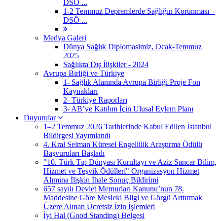
DSÖ ...
1-2 Temmuz Depremlerde Sağlığın Korunması –
DSÖ ...
Medya Galeri
Dünya Sağlık Diplomasimiz, Ocak-Temmuz
2025
Sağlıkta Dış İlişkiler - 2024
Avrupa Birliği ve Türkiye
1- Sağlık Alanında Avrupa Birliği Proje Fon
Kaynakları
2- Türkiye Raporları
3- AB’ye Katılım İçin Ulusal Eylem Planı
Duyurular
1–2 Temmuz 2026 Tarihlerinde Kabul Edilen İstanbul
Bildirgesi Yayımlandı
4. Kral Selman Küresel Engellilik Araştırma Ödülü
Başvuruları Başladı
"10. Türk Tıp Dünyası Kurultayı ve Aziz Sancar Bilim,
Hizmet ve Teşvik Ödülleri" Organizasyon Hizmet
Alımına İlişkin İhale Sonuç Bildirimi
657 sayılı Devlet Memurları Kanunu’nun 78.
Maddesine Göre Mesleki Bilgi ve Görgü Arttırmak
Üzere Alınan Ücretsiz İzin İşlemleri
İyi Hal (Good Standing) Belgesi