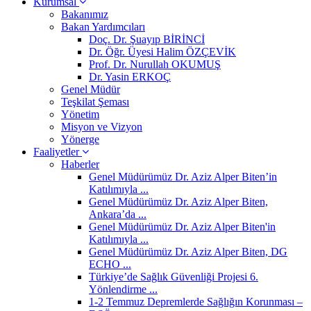
Kurumsal
Bakanımız
Bakan Yardımcıları
Doç. Dr. Şuayıp BİRİNCİ
Dr. Öğr. Üyesi Halim ÖZÇEVİK
Prof. Dr. Nurullah OKUMUŞ
Dr. Yasin ERKOÇ
Genel Müdür
Teşkilat Şeması
Yönetim
Misyon ve Vizyon
Yönerge
Faaliyetler
Haberler
Genel Müdürümüz Dr. Aziz Alper Biten’in
Katılımıyla ...
Genel Müdürümüz Dr. Aziz Alper Biten,
Ankara’da ...
Genel Müdürümüz Dr. Aziz Alper Biten'in
Katılımıyla ...
Genel Müdürümüz Dr. Aziz Alper Biten, DG
ECHO ...
Türkiye’de Sağlık Güvenliği Projesi 6.
Yönlendirme ...
1-2 Temmuz Depremlerde Sağlığın Korunması –