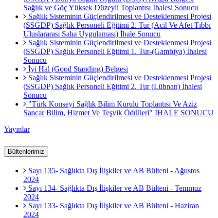
Sağlık ve Göç Yüksek Düzeyli Toplantısı İhalesi Sonucu
Sağlık Sisteminin Güçlendirilmesi ve Desteklenmesi Projesi
(SSGDP) Sağlık Personeli Eğitimi 2. Tur (Acil Ve Afet Tıbbı
Uluslararası Saha Uygulaması) İhale Sonucu
Sağlık Sisteminin Güçlendirilmesi ve Desteklenmesi Projesi
(SSGDP) Sağlık Personeli Eğitimi 1. Tur-(Gambiya) İhalesi
Sonucu
İyi Hal (Good Standing) Belgesi
Sağlık Sisteminin Güçlendirilmesi ve Desteklenmesi Projesi
(SSGDP) Sağlık Personeli Eğitimi 2. Tur (Lübnan) İhalesi
Sonucu
"Türk Konseyi Sağlık Bilim Kurulu Toplantısı Ve Aziz
Sancar Bilim, Hizmet Ve Teşvik Ödülleri" İHALE SONUCU
Yayınlar
Bültenlerimiz
Sayı 135- Sağlıkta Dış İlişkiler ve AB Bülteni - Ağustos
2024
Sayı 134- Sağlıkta Dış İlişkiler ve AB Bülteni - Temmuz
2024
Sayı 133- Sağlıkta Dış İlişkiler ve AB Bülteni - Haziran
2024