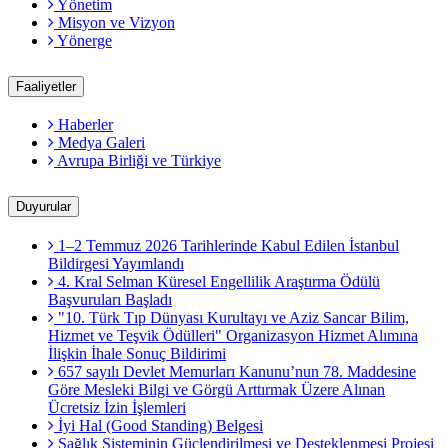
Yönetim
Misyon ve Vizyon
Yönerge
Faaliyetler
Haberler
Medya Galeri
Avrupa Birliği ve Türkiye
Duyurular
1–2 Temmuz 2026 Tarihlerinde Kabul Edilen İstanbul
Bildirgesi Yayımlandı
4. Kral Selman Küresel Engellilik Araştırma Ödülü
Başvuruları Başladı
"10. Türk Tıp Dünyası Kurultayı ve Aziz Sancar Bilim,
Hizmet ve Teşvik Ödülleri" Organizasyon Hizmet Alımına
İlişkin İhale Sonuç Bildirimi
657 sayılı Devlet Memurları Kanunu’nun 78. Maddesine
Göre Mesleki Bilgi ve Görgü Arttırmak Üzere Alınan
Ücretsiz İzin İşlemleri
İyi Hal (Good Standing) Belgesi
Sağlık Sisteminin Güçlendirilmesi ve Desteklenmesi Projesi