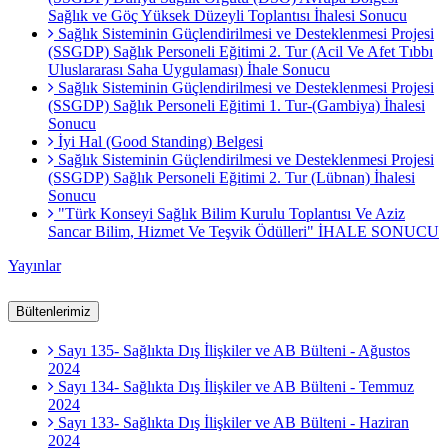
Sağlık ve Göç Yüksek Düzeyli Toplantısı İhalesi Sonucu
Sağlık Sisteminin Güçlendirilmesi ve Desteklenmesi Projesi
(SSGDP) Sağlık Personeli Eğitimi 2. Tur (Acil Ve Afet Tıbbı
Uluslararası Saha Uygulaması) İhale Sonucu
Sağlık Sisteminin Güçlendirilmesi ve Desteklenmesi Projesi
(SSGDP) Sağlık Personeli Eğitimi 1. Tur-(Gambiya) İhalesi
Sonucu
İyi Hal (Good Standing) Belgesi
Sağlık Sisteminin Güçlendirilmesi ve Desteklenmesi Projesi
(SSGDP) Sağlık Personeli Eğitimi 2. Tur (Lübnan) İhalesi
Sonucu
"Türk Konseyi Sağlık Bilim Kurulu Toplantısı Ve Aziz
Sancar Bilim, Hizmet Ve Teşvik Ödülleri" İHALE SONUCU
Yayınlar
Bültenlerimiz
Sayı 135- Sağlıkta Dış İlişkiler ve AB Bülteni - Ağustos
2024
Sayı 134- Sağlıkta Dış İlişkiler ve AB Bülteni - Temmuz
2024
Sayı 133- Sağlıkta Dış İlişkiler ve AB Bülteni - Haziran
2024