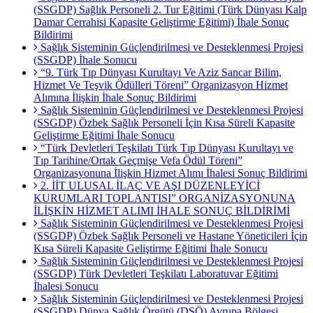
(SSGDP) Sağlık Personeli 2. Tur Eğitimi (Türk Dünyası Kalp
Damar Cerrahisi Kapasite Geliştirme Eğitimi) İhale Sonuç
Bildirimi
Sağlık Sisteminin Güçlendirilmesi ve Desteklenmesi Projesi
(SSGDP) İhale Sonucu
“9. Türk Tıp Dünyası Kurultayı Ve Aziz Sancar Bilim,
Hizmet Ve Teşvik Ödülleri Töreni” Organizasyon Hizmet
Alımına İlişkin İhale Sonuç Bildirimi
Sağlık Sisteminin Güçlendirilmesi ve Desteklenmesi Projesi
(SSGDP) Özbek Sağlık Personeli İçin Kısa Süreli Kapasite
Geliştirme Eğitimi İhale Sonucu
“Türk Devletleri Teşkilatı Türk Tıp Dünyası Kurultayı ve
Tıp Tarihine/Ortak Geçmişe Vefa Ödül Töreni”
Organizasyonuna İlişkin Hizmet Alımı İhalesi Sonuç Bildirimi
2. İİT ULUSAL İLAÇ VE AŞI DÜZENLEYİCİ
KURUMLARI TOPLANTISI” ORGANİZASYONUNA
İLİŞKİN HİZMET ALIMI İHALE SONUÇ BİLDİRİMİ
Sağlık Sisteminin Güçlendirilmesi ve Desteklenmesi Projesi
(SSGDP) Özbek Sağlık Personeli ve Hastane Yöneticileri İçin
Kısa Süreli Kapasite Geliştirme Eğitimi İhale Sonucu
Sağlık Sisteminin Güçlendirilmesi ve Desteklenmesi Projesi
(SSGDP) Türk Devletleri Teşkilatı Laboratuvar Eğitimi
İhalesi Sonucu
Sağlık Sisteminin Güçlendirilmesi ve Desteklenmesi Projesi
(SSGDP) Dünya Sağlık Örgütü (DSÖ) Avrupa Bölgesi