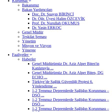
Kurumsal
Bakanımız
Bakan Yardımcıları
Doç. Dr. Şuayıp BİRİNCİ
Dr. Öğr. Üyesi Halim ÖZÇEVİK
Prof. Dr. Nurullah OKUMUŞ
Dr. Yasin ERKOÇ
Genel Müdür
Teşkilat Şeması
Yönetim
Misyon ve Vizyon
Yönerge
Faaliyetler
Haberler
Genel Müdürümüz Dr. Aziz Alper Biten'in
Katılımıyla ...
Genel Müdürümüz Dr. Aziz Alper Biten, DG
ECHO ...
Türkiye’de Sağlık Güvenliği Projesi 6.
Yönlendirme ...
1-2 Temmuz Depremlerde Sağlığın Korunması –
DSÖ ...
1-2 Temmuz Depremlerde Sağlığın Korunması –
DSÖ ...
1-2 Temmuz Depremlerde Sağlığın Korunması –