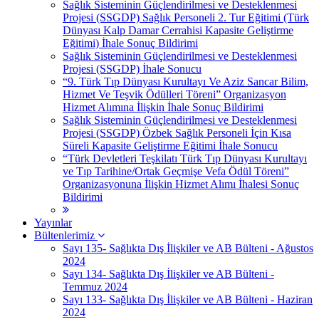
Sağlık Sisteminin Güçlendirilmesi ve Desteklenmesi
Projesi (SSGDP) Sağlık Personeli 2. Tur Eğitimi (Türk
Dünyası Kalp Damar Cerrahisi Kapasite Geliştirme
Eğitimi) İhale Sonuç Bildirimi
Sağlık Sisteminin Güçlendirilmesi ve Desteklenmesi
Projesi (SSGDP) İhale Sonucu
“9. Türk Tıp Dünyası Kurultayı Ve Aziz Sancar Bilim,
Hizmet Ve Teşvik Ödülleri Töreni” Organizasyon
Hizmet Alımına İlişkin İhale Sonuç Bildirimi
Sağlık Sisteminin Güçlendirilmesi ve Desteklenmesi
Projesi (SSGDP) Özbek Sağlık Personeli İçin Kısa
Süreli Kapasite Geliştirme Eğitimi İhale Sonucu
“Türk Devletleri Teşkilatı Türk Tıp Dünyası Kurultayı
ve Tıp Tarihine/Ortak Geçmişe Vefa Ödül Töreni”
Organizasyonuna İlişkin Hizmet Alımı İhalesi Sonuç
Bildirimi
Yayınlar
Bültenlerimiz
Sayı 135- Sağlıkta Dış İlişkiler ve AB Bülteni - Ağustos
2024
Sayı 134- Sağlıkta Dış İlişkiler ve AB Bülteni -
Temmuz 2024
Sayı 133- Sağlıkta Dış İlişkiler ve AB Bülteni - Haziran
2024