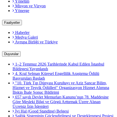
Yönetim
Misyon ve Vizyon
Yönerge
Faaliyetler
Haberler
Medya Galeri
Avrupa Birliği ve Türkiye
Duyurular
1–2 Temmuz 2026 Tarihlerinde Kabul Edilen İstanbul
Bildirgesi Yayımlandı
4. Kral Selman Küresel Engellilik Araştırma Ödülü
Başvuruları Başladı
"10. Türk Tıp Dünyası Kurultayı ve Aziz Sancar Bilim,
Hizmet ve Teşvik Ödülleri" Organizasyon Hizmet Alımına
İlişkin İhale Sonuç Bildirimi
657 sayılı Devlet Memurları Kanunu’nun 78. Maddesine
Göre Mesleki Bilgi ve Görgü Arttırmak Üzere Alınan
Ücretsiz İzin İşlemleri
İyi Hal (Good Standing) Belgesi
Sağlık Sisteminin Güçlendirilmesi ve Desteklenmesi Projesi