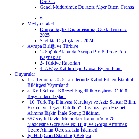
DSÖ ...
Genel Müdürümüz Dr. Aziz Alper Biten, Fransa
...
Medya Galeri
Dünya Sağlık Diplomasimiz, Ocak-Temmuz
2025
Sağlıkta Dış İlişkiler - 2024
Avrupa Birliği ve Türkiye
1- Sağlık Alanında Avrupa Birliği Proje Fon
Kaynakları
2- Türkiye Raporları
3- AB’ye Katılım İçin Ulusal Eylem Planı
Duyurular
1–2 Temmuz 2026 Tarihlerinde Kabul Edilen İstanbul
Bildirgesi Yayımlandı
4. Kral Selman Küresel Engellilik Araştırma Ödülü
Başvuruları Başladı
"10. Türk Tıp Dünyası Kurultayı ve Aziz Sancar Bilim,
Hizmet ve Teşvik Ödülleri" Organizasyon Hizmet
Alımına İlişkin İhale Sonuç Bildirimi
657 sayılı Devlet Memurları Kanunu’nun 78.
Maddesine Göre Mesleki Bilgi ve Görgü Arttırmak
Üzere Alınan Ücretsiz İzin İşlemleri
İyi Hal (Good Standing) Belgesi