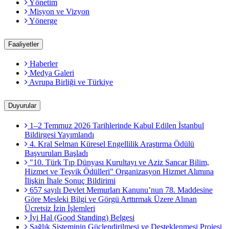
Yönetim
Misyon ve Vizyon
Yönerge
Faaliyetler
Haberler
Medya Galeri
Avrupa Birliği ve Türkiye
Duyurular
1–2 Temmuz 2026 Tarihlerinde Kabul Edilen İstanbul
Bildirgesi Yayımlandı
4. Kral Selman Küresel Engellilik Araştırma Ödülü
Başvuruları Başladı
"10. Türk Tıp Dünyası Kurultayı ve Aziz Sancar Bilim,
Hizmet ve Teşvik Ödülleri" Organizasyon Hizmet Alımına
İlişkin İhale Sonuç Bildirimi
657 sayılı Devlet Memurları Kanunu’nun 78. Maddesine
Göre Mesleki Bilgi ve Görgü Arttırmak Üzere Alınan
Ücretsiz İzin İşlemleri
İyi Hal (Good Standing) Belgesi
Sağlık Sisteminin Güçlendirilmesi ve Desteklenmesi Projesi