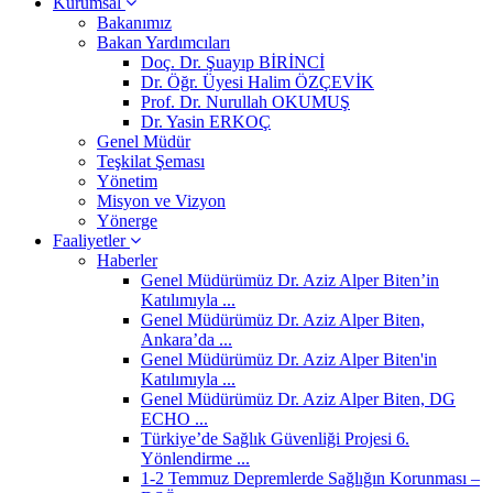
Kurumsal
Bakanımız
Bakan Yardımcıları
Doç. Dr. Şuayıp BİRİNCİ
Dr. Öğr. Üyesi Halim ÖZÇEVİK
Prof. Dr. Nurullah OKUMUŞ
Dr. Yasin ERKOÇ
Genel Müdür
Teşkilat Şeması
Yönetim
Misyon ve Vizyon
Yönerge
Faaliyetler
Haberler
Genel Müdürümüz Dr. Aziz Alper Biten’in
Katılımıyla ...
Genel Müdürümüz Dr. Aziz Alper Biten,
Ankara’da ...
Genel Müdürümüz Dr. Aziz Alper Biten'in
Katılımıyla ...
Genel Müdürümüz Dr. Aziz Alper Biten, DG
ECHO ...
Türkiye’de Sağlık Güvenliği Projesi 6.
Yönlendirme ...
1-2 Temmuz Depremlerde Sağlığın Korunması –