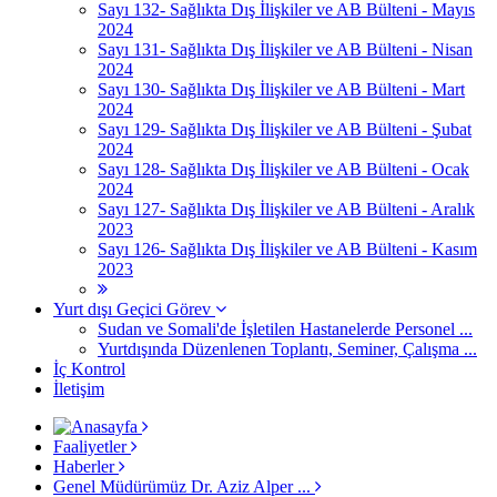
Sayı 132- Sağlıkta Dış İlişkiler ve AB Bülteni - Mayıs
2024
Sayı 131- Sağlıkta Dış İlişkiler ve AB Bülteni - Nisan
2024
Sayı 130- Sağlıkta Dış İlişkiler ve AB Bülteni - Mart
2024
Sayı 129- Sağlıkta Dış İlişkiler ve AB Bülteni - Şubat
2024
Sayı 128- Sağlıkta Dış İlişkiler ve AB Bülteni - Ocak
2024
Sayı 127- Sağlıkta Dış İlişkiler ve AB Bülteni - Aralık
2023
Sayı 126- Sağlıkta Dış İlişkiler ve AB Bülteni - Kasım
2023
Yurt dışı Geçici Görev
Sudan ve Somali'de İşletilen Hastanelerde Personel ...
Yurtdışında Düzenlenen Toplantı, Seminer, Çalışma ...
İç Kontrol
İletişim
Faaliyetler
Haberler
Genel Müdürümüz Dr. Aziz Alper ...