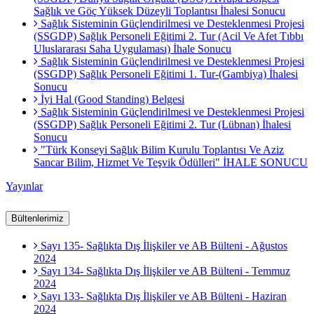
Sağlık ve Göç Yüksek Düzeyli Toplantısı İhalesi Sonucu
Sağlık Sisteminin Güçlendirilmesi ve Desteklenmesi Projesi
(SSGDP) Sağlık Personeli Eğitimi 2. Tur (Acil Ve Afet Tıbbı
Uluslararası Saha Uygulaması) İhale Sonucu
Sağlık Sisteminin Güçlendirilmesi ve Desteklenmesi Projesi
(SSGDP) Sağlık Personeli Eğitimi 1. Tur-(Gambiya) İhalesi
Sonucu
İyi Hal (Good Standing) Belgesi
Sağlık Sisteminin Güçlendirilmesi ve Desteklenmesi Projesi
(SSGDP) Sağlık Personeli Eğitimi 2. Tur (Lübnan) İhalesi
Sonucu
"Türk Konseyi Sağlık Bilim Kurulu Toplantısı Ve Aziz
Sancar Bilim, Hizmet Ve Teşvik Ödülleri" İHALE SONUCU
Yayınlar
Bültenlerimiz
Sayı 135- Sağlıkta Dış İlişkiler ve AB Bülteni - Ağustos
2024
Sayı 134- Sağlıkta Dış İlişkiler ve AB Bülteni - Temmuz
2024
Sayı 133- Sağlıkta Dış İlişkiler ve AB Bülteni - Haziran
2024