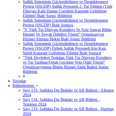
Sağlık Sisteminin Güçlendirilmesi ve Desteklenmesi
Projesi (SSGDP) Sağlık Personeli 2. Tur Eğitimi (Türk
Dünyası Kalp Damar Cerrahisi Kapasite Geliştirme
Eğitimi) İhale Sonuç Bildirimi
Sağlık Sisteminin Güçlendirilmesi ve Desteklenmesi
Projesi (SSGDP) İhale Sonucu
“9. Türk Tıp Dünyası Kurultayı Ve Aziz Sancar Bilim,
Hizmet Ve Teşvik Ödülleri Töreni” Organizasyon
Hizmet Alımına İlişkin İhale Sonuç Bildirimi
Sağlık Sisteminin Güçlendirilmesi ve Desteklenmesi
Projesi (SSGDP) Özbek Sağlık Personeli İçin Kısa
Süreli Kapasite Geliştirme Eğitimi İhale Sonucu
“Türk Devletleri Teşkilatı Türk Tıp Dünyası Kurultayı
ve Tıp Tarihine/Ortak Geçmişe Vefa Ödül Töreni”
Organizasyonuna İlişkin Hizmet Alımı İhalesi Sonuç
Bildirimi
Yayınlar
Bültenlerimiz
Sayı 135- Sağlıkta Dış İlişkiler ve AB Bülteni - Ağustos
2024
Sayı 134- Sağlıkta Dış İlişkiler ve AB Bülteni -
Temmuz 2024
Sayı 133- Sağlıkta Dış İlişkiler ve AB Bülteni - Haziran
2024