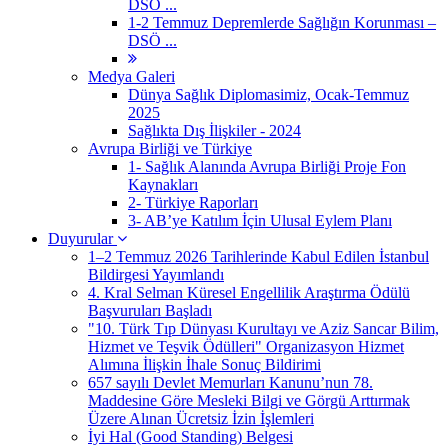
DSÖ ...
1-2 Temmuz Depremlerde Sağlığın Korunması –
DSÖ ...
Medya Galeri
Dünya Sağlık Diplomasimiz, Ocak-Temmuz
2025
Sağlıkta Dış İlişkiler - 2024
Avrupa Birliği ve Türkiye
1- Sağlık Alanında Avrupa Birliği Proje Fon
Kaynakları
2- Türkiye Raporları
3- AB’ye Katılım İçin Ulusal Eylem Planı
Duyurular
1–2 Temmuz 2026 Tarihlerinde Kabul Edilen İstanbul
Bildirgesi Yayımlandı
4. Kral Selman Küresel Engellilik Araştırma Ödülü
Başvuruları Başladı
"10. Türk Tıp Dünyası Kurultayı ve Aziz Sancar Bilim,
Hizmet ve Teşvik Ödülleri" Organizasyon Hizmet
Alımına İlişkin İhale Sonuç Bildirimi
657 sayılı Devlet Memurları Kanunu’nun 78.
Maddesine Göre Mesleki Bilgi ve Görgü Arttırmak
Üzere Alınan Ücretsiz İzin İşlemleri
İyi Hal (Good Standing) Belgesi