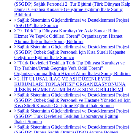
(SSGDP) Sağlık Personeli 2. Tur Eğitimi (Türk Dünyası Kalp
Damar Cerrahisi Kapasite Geliştirme Eğitimi) İhale Sonuç
Bildirimi
Sağlık Sisteminin Güçlendirilmesi ve Desteklenmesi Projesi
(SSGDP) İhale Sonucu
“9. Türk Tıp Dünyası Kurultayı Ve Aziz Sancar Bilim,
Hizmet Ve Teşvik Ödülleri Töreni” Organizasyon Hizmet
Alımına İlişkin İhale Sonuç Bildirimi
Sağlık Sisteminin Güçlendirilmesi ve Desteklenmesi Projesi
(SSGDP) Özbek Sağlık Personeli İçin Kısa Süreli Kapasite
Geliştirme Eğitimi İhale Sonucu
“Türk Devletleri Teşkilatı Türk Tıp Dünyası Kurultayı ve
Tıp Tarihine/Ortak Geçmişe Vefa Ödül Töreni”
Organizasyonuna İlişkin Hizmet Alımı İhalesi Sonuç Bildirimi
2. İİT ULUSAL İLAÇ VE AŞI DÜZENLEYİCİ
KURUMLARI TOPLANTISI” ORGANİZASYONUNA
İLİŞKİN HİZMET ALIMI İHALE SONUÇ BİLDİRİMİ
Sağlık Sisteminin Güçlendirilmesi ve Desteklenmesi Projesi
(SSGDP) Özbek Sağlık Personeli ve Hastane Yöneticileri İçin
Kısa Süreli Kapasite Geliştirme Eğitimi İhale Sonucu
Sağlık Sisteminin Güçlendirilmesi ve Desteklenmesi Projesi
(SSGDP) Türk Devletleri Teşkilatı Laboratuvar Eğitimi
İhalesi Sonucu
Sağlık Sisteminin Güçlendirilmesi ve Desteklenmesi Projesi
(SSGDP) Dünya Sağlık Örgütü (DSÖ) Avrupa Bölgesi