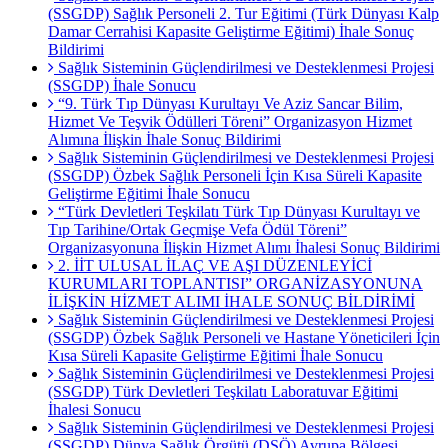
(SSGDP) Sağlık Personeli 2. Tur Eğitimi (Türk Dünyası Kalp
Damar Cerrahisi Kapasite Geliştirme Eğitimi) İhale Sonuç
Bildirimi
Sağlık Sisteminin Güçlendirilmesi ve Desteklenmesi Projesi
(SSGDP) İhale Sonucu
“9. Türk Tıp Dünyası Kurultayı Ve Aziz Sancar Bilim,
Hizmet Ve Teşvik Ödülleri Töreni” Organizasyon Hizmet
Alımına İlişkin İhale Sonuç Bildirimi
Sağlık Sisteminin Güçlendirilmesi ve Desteklenmesi Projesi
(SSGDP) Özbek Sağlık Personeli İçin Kısa Süreli Kapasite
Geliştirme Eğitimi İhale Sonucu
“Türk Devletleri Teşkilatı Türk Tıp Dünyası Kurultayı ve
Tıp Tarihine/Ortak Geçmişe Vefa Ödül Töreni”
Organizasyonuna İlişkin Hizmet Alımı İhalesi Sonuç Bildirimi
2. İİT ULUSAL İLAÇ VE AŞI DÜZENLEYİCİ
KURUMLARI TOPLANTISI” ORGANİZASYONUNA
İLİŞKİN HİZMET ALIMI İHALE SONUÇ BİLDİRİMİ
Sağlık Sisteminin Güçlendirilmesi ve Desteklenmesi Projesi
(SSGDP) Özbek Sağlık Personeli ve Hastane Yöneticileri İçin
Kısa Süreli Kapasite Geliştirme Eğitimi İhale Sonucu
Sağlık Sisteminin Güçlendirilmesi ve Desteklenmesi Projesi
(SSGDP) Türk Devletleri Teşkilatı Laboratuvar Eğitimi
İhalesi Sonucu
Sağlık Sisteminin Güçlendirilmesi ve Desteklenmesi Projesi
(SSGDP) Dünya Sağlık Örgütü (DSÖ) Avrupa Bölgesi