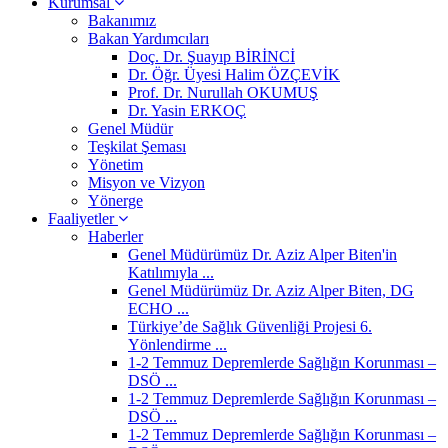
Kurumsal
Bakanımız
Bakan Yardımcıları
Doç. Dr. Şuayıp BİRİNCİ
Dr. Öğr. Üyesi Halim ÖZÇEVİK
Prof. Dr. Nurullah OKUMUŞ
Dr. Yasin ERKOÇ
Genel Müdür
Teşkilat Şeması
Yönetim
Misyon ve Vizyon
Yönerge
Faaliyetler
Haberler
Genel Müdürümüz Dr. Aziz Alper Biten'in
Katılımıyla ...
Genel Müdürümüz Dr. Aziz Alper Biten, DG
ECHO ...
Türkiye’de Sağlık Güvenliği Projesi 6.
Yönlendirme ...
1-2 Temmuz Depremlerde Sağlığın Korunması –
DSÖ ...
1-2 Temmuz Depremlerde Sağlığın Korunması –
DSÖ ...
1-2 Temmuz Depremlerde Sağlığın Korunması –