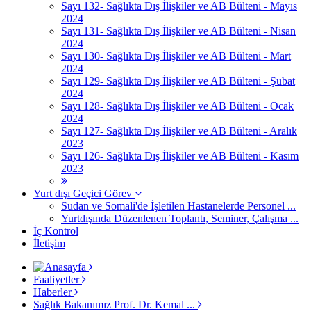
Sayı 132- Sağlıkta Dış İlişkiler ve AB Bülteni - Mayıs
2024
Sayı 131- Sağlıkta Dış İlişkiler ve AB Bülteni - Nisan
2024
Sayı 130- Sağlıkta Dış İlişkiler ve AB Bülteni - Mart
2024
Sayı 129- Sağlıkta Dış İlişkiler ve AB Bülteni - Şubat
2024
Sayı 128- Sağlıkta Dış İlişkiler ve AB Bülteni - Ocak
2024
Sayı 127- Sağlıkta Dış İlişkiler ve AB Bülteni - Aralık
2023
Sayı 126- Sağlıkta Dış İlişkiler ve AB Bülteni - Kasım
2023
Yurt dışı Geçici Görev
Sudan ve Somali'de İşletilen Hastanelerde Personel ...
Yurtdışında Düzenlenen Toplantı, Seminer, Çalışma ...
İç Kontrol
İletişim
Faaliyetler
Haberler
Sağlık Bakanımız Prof. Dr. Kemal ...