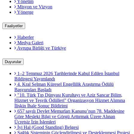
Yönetim
Misyon ve Vizyon
Yönerge
Faaliyetler
Haberler
Medya Galeri
Avrupa Birliği ve Türkiye
Duyurular
1–2 Temmuz 2026 Tarihlerinde Kabul Edilen İstanbul
Bildirgesi Yayımlandı
4. Kral Selman Küresel Engellilik Araştırma Ödülü
Başvuruları Başladı
"10. Türk Tıp Dünyası Kurultayı ve Aziz Sancar Bilim,
Hizmet ve Teşvik Ödülleri" Organizasyon Hizmet Alımına
İlişkin İhale Sonuç Bildirimi
657 sayılı Devlet Memurları Kanunu’nun 78. Maddesine
Göre Mesleki Bilgi ve Görgü Arttırmak Üzere Alınan
Ücretsiz İzin İşlemleri
İyi Hal (Good Standing) Belgesi
Sağlık Sisteminin Güçlendirilmesi ve Desteklenmesi Projesi