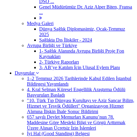
DSÖ ...
Genel Müdürümüz Dr. Aziz Alper Biten, Fransa
...
Medya Galeri
Dünya Sağlık Diplomasimiz, Ocak-Temmuz
2025
Sağlıkta Dış İlişkiler - 2024
Avrupa Birliği ve Türkiye
1- Sağlık Alanında Avrupa Birliği Proje Fon
Kaynakları
2- Türkiye Raporları
3- AB’ye Katılım İçin Ulusal Eylem Planı
Duyurular
1–2 Temmuz 2026 Tarihlerinde Kabul Edilen İstanbul
Bildirgesi Yayımlandı
4. Kral Selman Küresel Engellilik Araştırma Ödülü
Başvuruları Başladı
"10. Türk Tıp Dünyası Kurultayı ve Aziz Sancar Bilim,
Hizmet ve Teşvik Ödülleri" Organizasyon Hizmet
Alımına İlişkin İhale Sonuç Bildirimi
657 sayılı Devlet Memurları Kanunu’nun 78.
Maddesine Göre Mesleki Bilgi ve Görgü Arttırmak
Üzere Alınan Ücretsiz İzin İşlemleri
İyi Hal (Good Standing) Belgesi