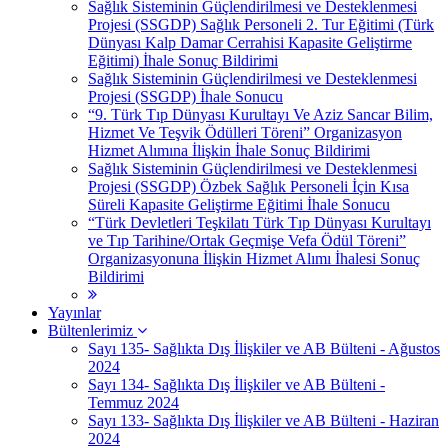
Sağlık Sisteminin Güçlendirilmesi ve Desteklenmesi
Projesi (SSGDP) Sağlık Personeli 2. Tur Eğitimi (Türk
Dünyası Kalp Damar Cerrahisi Kapasite Geliştirme
Eğitimi) İhale Sonuç Bildirimi
Sağlık Sisteminin Güçlendirilmesi ve Desteklenmesi
Projesi (SSGDP) İhale Sonucu
“9. Türk Tıp Dünyası Kurultayı Ve Aziz Sancar Bilim,
Hizmet Ve Teşvik Ödülleri Töreni” Organizasyon
Hizmet Alımına İlişkin İhale Sonuç Bildirimi
Sağlık Sisteminin Güçlendirilmesi ve Desteklenmesi
Projesi (SSGDP) Özbek Sağlık Personeli İçin Kısa
Süreli Kapasite Geliştirme Eğitimi İhale Sonucu
“Türk Devletleri Teşkilatı Türk Tıp Dünyası Kurultayı
ve Tıp Tarihine/Ortak Geçmişe Vefa Ödül Töreni”
Organizasyonuna İlişkin Hizmet Alımı İhalesi Sonuç
Bildirimi
Yayınlar
Bültenlerimiz
Sayı 135- Sağlıkta Dış İlişkiler ve AB Bülteni - Ağustos
2024
Sayı 134- Sağlıkta Dış İlişkiler ve AB Bülteni -
Temmuz 2024
Sayı 133- Sağlıkta Dış İlişkiler ve AB Bülteni - Haziran
2024