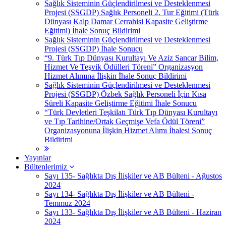
Sağlık Sisteminin Güçlendirilmesi ve Desteklenmesi
Projesi (SSGDP) Sağlık Personeli 2. Tur Eğitimi (Türk
Dünyası Kalp Damar Cerrahisi Kapasite Geliştirme
Eğitimi) İhale Sonuç Bildirimi
Sağlık Sisteminin Güçlendirilmesi ve Desteklenmesi
Projesi (SSGDP) İhale Sonucu
“9. Türk Tıp Dünyası Kurultayı Ve Aziz Sancar Bilim,
Hizmet Ve Teşvik Ödülleri Töreni” Organizasyon
Hizmet Alımına İlişkin İhale Sonuç Bildirimi
Sağlık Sisteminin Güçlendirilmesi ve Desteklenmesi
Projesi (SSGDP) Özbek Sağlık Personeli İçin Kısa
Süreli Kapasite Geliştirme Eğitimi İhale Sonucu
“Türk Devletleri Teşkilatı Türk Tıp Dünyası Kurultayı
ve Tıp Tarihine/Ortak Geçmişe Vefa Ödül Töreni”
Organizasyonuna İlişkin Hizmet Alımı İhalesi Sonuç
Bildirimi
Yayınlar
Bültenlerimiz
Sayı 135- Sağlıkta Dış İlişkiler ve AB Bülteni - Ağustos
2024
Sayı 134- Sağlıkta Dış İlişkiler ve AB Bülteni -
Temmuz 2024
Sayı 133- Sağlıkta Dış İlişkiler ve AB Bülteni - Haziran
2024