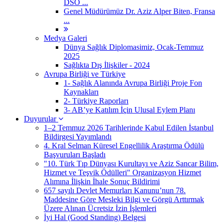
DSÖ ...
Genel Müdürümüz Dr. Aziz Alper Biten, Fransa
...
Medya Galeri
Dünya Sağlık Diplomasimiz, Ocak-Temmuz
2025
Sağlıkta Dış İlişkiler - 2024
Avrupa Birliği ve Türkiye
1- Sağlık Alanında Avrupa Birliği Proje Fon
Kaynakları
2- Türkiye Raporları
3- AB’ye Katılım İçin Ulusal Eylem Planı
Duyurular
1–2 Temmuz 2026 Tarihlerinde Kabul Edilen İstanbul
Bildirgesi Yayımlandı
4. Kral Selman Küresel Engellilik Araştırma Ödülü
Başvuruları Başladı
"10. Türk Tıp Dünyası Kurultayı ve Aziz Sancar Bilim,
Hizmet ve Teşvik Ödülleri" Organizasyon Hizmet
Alımına İlişkin İhale Sonuç Bildirimi
657 sayılı Devlet Memurları Kanunu’nun 78.
Maddesine Göre Mesleki Bilgi ve Görgü Arttırmak
Üzere Alınan Ücretsiz İzin İşlemleri
İyi Hal (Good Standing) Belgesi