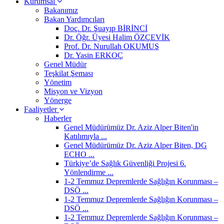
Kurumsal
Bakanımız
Bakan Yardımcıları
Doç. Dr. Şuayıp BİRİNCİ
Dr. Öğr. Üyesi Halim ÖZÇEVİK
Prof. Dr. Nurullah OKUMUŞ
Dr. Yasin ERKOÇ
Genel Müdür
Teşkilat Şeması
Yönetim
Misyon ve Vizyon
Yönerge
Faaliyetler
Haberler
Genel Müdürümüz Dr. Aziz Alper Biten'in
Katılımıyla ...
Genel Müdürümüz Dr. Aziz Alper Biten, DG
ECHO ...
Türkiye’de Sağlık Güvenliği Projesi 6.
Yönlendirme ...
1-2 Temmuz Depremlerde Sağlığın Korunması –
DSÖ ...
1-2 Temmuz Depremlerde Sağlığın Korunması –
DSÖ ...
1-2 Temmuz Depremlerde Sağlığın Korunması –