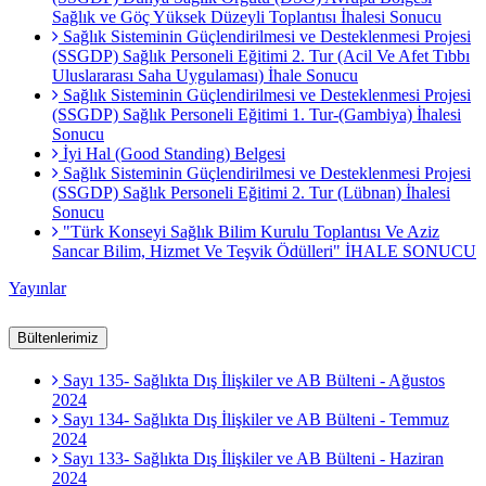
Sağlık ve Göç Yüksek Düzeyli Toplantısı İhalesi Sonucu
Sağlık Sisteminin Güçlendirilmesi ve Desteklenmesi Projesi
(SSGDP) Sağlık Personeli Eğitimi 2. Tur (Acil Ve Afet Tıbbı
Uluslararası Saha Uygulaması) İhale Sonucu
Sağlık Sisteminin Güçlendirilmesi ve Desteklenmesi Projesi
(SSGDP) Sağlık Personeli Eğitimi 1. Tur-(Gambiya) İhalesi
Sonucu
İyi Hal (Good Standing) Belgesi
Sağlık Sisteminin Güçlendirilmesi ve Desteklenmesi Projesi
(SSGDP) Sağlık Personeli Eğitimi 2. Tur (Lübnan) İhalesi
Sonucu
"Türk Konseyi Sağlık Bilim Kurulu Toplantısı Ve Aziz
Sancar Bilim, Hizmet Ve Teşvik Ödülleri" İHALE SONUCU
Yayınlar
Bültenlerimiz
Sayı 135- Sağlıkta Dış İlişkiler ve AB Bülteni - Ağustos
2024
Sayı 134- Sağlıkta Dış İlişkiler ve AB Bülteni - Temmuz
2024
Sayı 133- Sağlıkta Dış İlişkiler ve AB Bülteni - Haziran
2024