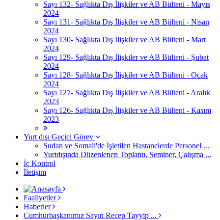
Sayı 132- Sağlıkta Dış İlişkiler ve AB Bülteni - Mayıs
2024
Sayı 131- Sağlıkta Dış İlişkiler ve AB Bülteni - Nisan
2024
Sayı 130- Sağlıkta Dış İlişkiler ve AB Bülteni - Mart
2024
Sayı 129- Sağlıkta Dış İlişkiler ve AB Bülteni - Şubat
2024
Sayı 128- Sağlıkta Dış İlişkiler ve AB Bülteni - Ocak
2024
Sayı 127- Sağlıkta Dış İlişkiler ve AB Bülteni - Aralık
2023
Sayı 126- Sağlıkta Dış İlişkiler ve AB Bülteni - Kasım
2023
Yurt dışı Geçici Görev
Sudan ve Somali'de İşletilen Hastanelerde Personel ...
Yurtdışında Düzenlenen Toplantı, Seminer, Çalışma ...
İç Kontrol
İletişim
Faaliyetler
Haberler
Cumhurbaşkanımız Sayın Recep Tayyip ...