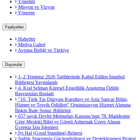
Yönetim
Misyon ve Vizyon
Yönerge
Faaliyetler
Haberler
Medya Galeri
Avrupa Birliği ve Türkiye
Duyurular
1–2 Temmuz 2026 Tarihlerinde Kabul Edilen İstanbul
Bildirgesi Yayımlandı
4. Kral Selman Küresel Engellilik Araştırma Ödülü
Başvuruları Başladı
"10. Türk Tıp Dünyası Kurultayı ve Aziz Sancar Bilim,
Hizmet ve Teşvik Ödülleri" Organizasyon Hizmet Alımına
İlişkin İhale Sonuç Bildirimi
657 sayılı Devlet Memurları Kanunu’nun 78. Maddesine
Göre Mesleki Bilgi ve Görgü Arttırmak Üzere Alınan
Ücretsiz İzin İşlemleri
İyi Hal (Good Standing) Belgesi
Sağlık Sisteminin Güçlendirilmesi ve Desteklenmesi Projesi