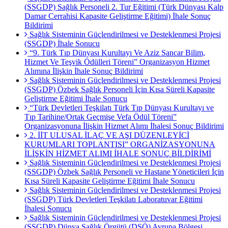
(SSGDP) Sağlık Personeli 2. Tur Eğitimi (Türk Dünyası Kalp
Damar Cerrahisi Kapasite Geliştirme Eğitimi) İhale Sonuç
Bildirimi
Sağlık Sisteminin Güçlendirilmesi ve Desteklenmesi Projesi
(SSGDP) İhale Sonucu
“9. Türk Tıp Dünyası Kurultayı Ve Aziz Sancar Bilim,
Hizmet Ve Teşvik Ödülleri Töreni” Organizasyon Hizmet
Alımına İlişkin İhale Sonuç Bildirimi
Sağlık Sisteminin Güçlendirilmesi ve Desteklenmesi Projesi
(SSGDP) Özbek Sağlık Personeli İçin Kısa Süreli Kapasite
Geliştirme Eğitimi İhale Sonucu
“Türk Devletleri Teşkilatı Türk Tıp Dünyası Kurultayı ve
Tıp Tarihine/Ortak Geçmişe Vefa Ödül Töreni”
Organizasyonuna İlişkin Hizmet Alımı İhalesi Sonuç Bildirimi
2. İİT ULUSAL İLAÇ VE AŞI DÜZENLEYİCİ
KURUMLARI TOPLANTISI” ORGANİZASYONUNA
İLİŞKİN HİZMET ALIMI İHALE SONUÇ BİLDİRİMİ
Sağlık Sisteminin Güçlendirilmesi ve Desteklenmesi Projesi
(SSGDP) Özbek Sağlık Personeli ve Hastane Yöneticileri İçin
Kısa Süreli Kapasite Geliştirme Eğitimi İhale Sonucu
Sağlık Sisteminin Güçlendirilmesi ve Desteklenmesi Projesi
(SSGDP) Türk Devletleri Teşkilatı Laboratuvar Eğitimi
İhalesi Sonucu
Sağlık Sisteminin Güçlendirilmesi ve Desteklenmesi Projesi
(SSGDP) Dünya Sağlık Örgütü (DSÖ) Avrupa Bölgesi