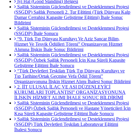
İyi Hal (Good Standing) Belgesi
Sağlık Sisteminin Güçlendirilmesi ve Desteklenmesi Projesi
(SSGDP) Sağlık Personeli 2. Tur Eğitimi (Türk Dünyası Kalp
Damar Cerrahisi Kapasite Geliştirme Eğitimi) İhale Sonuç
Bildirimi
Sağlık Sisteminin Güçlendirilmesi ve Desteklenmesi Projesi
(SSGDP) İhale Sonucu
“9. Türk Tıp Dünyası Kurultayı Ve Aziz Sancar Bilim,
Hizmet Ve Teşvik Ödülleri Töreni” Organizasyon Hizmet
Alımına İlişkin İhale Sonuç Bildirimi
Sağlık Sisteminin Güçlendirilmesi ve Desteklenmesi Projesi
(SSGDP) Özbek Sağlık Personeli İçin Kısa Süreli Kapasite
Geliştirme Eğitimi İhale Sonucu
“Türk Devletleri Teşkilatı Türk Tıp Dünyası Kurultayı ve
Tıp Tarihine/Ortak Geçmişe Vefa Ödül Töreni”
Organizasyonuna İlişkin Hizmet Alımı İhalesi Sonuç Bildirimi
2. İİT ULUSAL İLAÇ VE AŞI DÜZENLEYİCİ
KURUMLARI TOPLANTISI” ORGANİZASYONUNA
İLİŞKİN HİZMET ALIMI İHALE SONUÇ BİLDİRİMİ
Sağlık Sisteminin Güçlendirilmesi ve Desteklenmesi Projesi
(SSGDP) Özbek Sağlık Personeli ve Hastane Yöneticileri İçin
Kısa Süreli Kapasite Geliştirme Eğitimi İhale Sonucu
Sağlık Sisteminin Güçlendirilmesi ve Desteklenmesi Projesi
(SSGDP) Türk Devletleri Teşkilatı Laboratuvar Eğitimi
İhalesi Sonucu