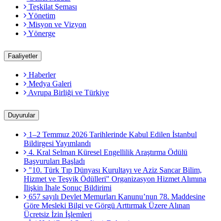
Teşkilat Şeması
Yönetim
Misyon ve Vizyon
Yönerge
Faaliyetler
Haberler
Medya Galeri
Avrupa Birliği ve Türkiye
Duyurular
1–2 Temmuz 2026 Tarihlerinde Kabul Edilen İstanbul
Bildirgesi Yayımlandı
4. Kral Selman Küresel Engellilik Araştırma Ödülü
Başvuruları Başladı
"10. Türk Tıp Dünyası Kurultayı ve Aziz Sancar Bilim,
Hizmet ve Teşvik Ödülleri" Organizasyon Hizmet Alımına
İlişkin İhale Sonuç Bildirimi
657 sayılı Devlet Memurları Kanunu’nun 78. Maddesine
Göre Mesleki Bilgi ve Görgü Arttırmak Üzere Alınan
Ücretsiz İzin İşlemleri