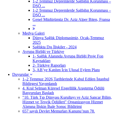
1-2 Temmuz Depremlerde Sağlığın Korunması –
DSÖ ...
1-2 Temmuz Depremlerde Sağlığın Korunması –
DSÖ ...
Genel Müdürümüz Dr. Aziz Alper Biten, Fransa
...
Medya Galeri
Dünya Sağlık Diplomasimiz, Ocak-Temmuz
2025
Sağlıkta Dış İlişkiler - 2024
Avrupa Birliği ve Türkiye
1- Sağlık Alanında Avrupa Birliği Proje Fon
Kaynakları
2- Türkiye Raporları
3- AB’ye Katılım İçin Ulusal Eylem Planı
Duyurular
1–2 Temmuz 2026 Tarihlerinde Kabul Edilen İstanbul
Bildirgesi Yayımlandı
4. Kral Selman Küresel Engellilik Araştırma Ödülü
Başvuruları Başladı
"10. Türk Tıp Dünyası Kurultayı ve Aziz Sancar Bilim,
Hizmet ve Teşvik Ödülleri" Organizasyon Hizmet
Alımına İlişkin İhale Sonuç Bildirimi
657 sayılı Devlet Memurları Kanunu’nun 78.