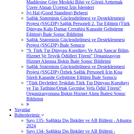
Maddesine Göre Mesleki Bilgi ve Görgü Arttırmak
Üzere Alınan Ücretsiz İzin İşlemleri
İyi Hal (Good Standing) Belgesi
Sağlık Sisteminin Güçlendirilmesi ve Desteklenmesi
Projesi (SSGDP) Sağlık Personeli 2. Tur Eğitimi (Türk
Dünyası Kalp Damar Cerrahisi Kapasite Geliştirme
Eğitimi) İhale Sonuç Bildirimi
Sağlık Sisteminin Güçlendirilmesi ve Desteklenmesi
Projesi (SSGDP) İhale Sonucu
“9. Türk Tıp Dünyası Kurultayı Ve Aziz Sancar Bilim,
Hizmet Ve Teşvik Ödülleri Töreni” Organizasyon
Hizmet Alımına İlişkin İhale Sonuç Bildirimi
Sağlık Sisteminin Güçlendirilmesi ve Desteklenmesi
Projesi (SSGDP) Özbek Sağlık Personeli İçin Kısa
Süreli Kapasite Geliştirme Eğitimi İhale Sonucu
“Türk Devletleri Teşkilatı Türk Tıp Dünyası Kurultayı
ve Tıp Tarihine/Ortak Geçmişe Vefa Ödül Töreni”
Organizasyonuna İlişkin Hizmet Alımı İhalesi Sonuç
Bildirimi
Yayınlar
Bültenlerimiz
Sayı 135- Sağlıkta Dış İlişkiler ve AB Bülteni - Ağustos
2024
Sayı 134- Sağlıkta Dış İlişkiler ve AB Bülteni -