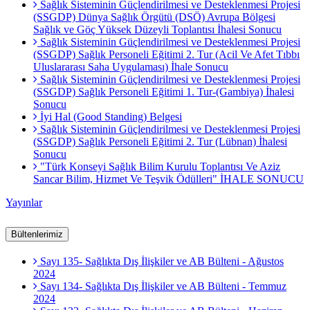
Sağlık Sisteminin Güçlendirilmesi ve Desteklenmesi Projesi
(SSGDP) Dünya Sağlık Örgütü (DSÖ) Avrupa Bölgesi
Sağlık ve Göç Yüksek Düzeyli Toplantısı İhalesi Sonucu
Sağlık Sisteminin Güçlendirilmesi ve Desteklenmesi Projesi
(SSGDP) Sağlık Personeli Eğitimi 2. Tur (Acil Ve Afet Tıbbı
Uluslararası Saha Uygulaması) İhale Sonucu
Sağlık Sisteminin Güçlendirilmesi ve Desteklenmesi Projesi
(SSGDP) Sağlık Personeli Eğitimi 1. Tur-(Gambiya) İhalesi
Sonucu
İyi Hal (Good Standing) Belgesi
Sağlık Sisteminin Güçlendirilmesi ve Desteklenmesi Projesi
(SSGDP) Sağlık Personeli Eğitimi 2. Tur (Lübnan) İhalesi
Sonucu
"Türk Konseyi Sağlık Bilim Kurulu Toplantısı Ve Aziz
Sancar Bilim, Hizmet Ve Teşvik Ödülleri" İHALE SONUCU
Yayınlar
Bültenlerimiz
Sayı 135- Sağlıkta Dış İlişkiler ve AB Bülteni - Ağustos
2024
Sayı 134- Sağlıkta Dış İlişkiler ve AB Bülteni - Temmuz
2024