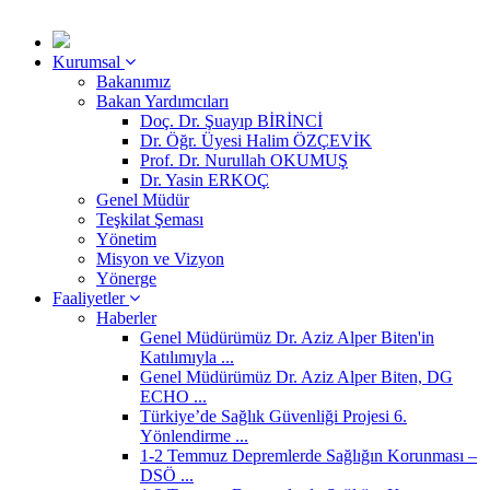
Kurumsal
Bakanımız
Bakan Yardımcıları
Doç. Dr. Şuayıp BİRİNCİ
Dr. Öğr. Üyesi Halim ÖZÇEVİK
Prof. Dr. Nurullah OKUMUŞ
Dr. Yasin ERKOÇ
Genel Müdür
Teşkilat Şeması
Yönetim
Misyon ve Vizyon
Yönerge
Faaliyetler
Haberler
Genel Müdürümüz Dr. Aziz Alper Biten'in
Katılımıyla ...
Genel Müdürümüz Dr. Aziz Alper Biten, DG
ECHO ...
Türkiye’de Sağlık Güvenliği Projesi 6.
Yönlendirme ...
1-2 Temmuz Depremlerde Sağlığın Korunması –
DSÖ ...