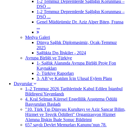
1-2 Temmuz Depremlerde Sağlığın Korunması –
DSÖ ...
1-2 Temmuz Depremlerde Sağlığın Korunması –
DSÖ ...
Genel Müdürümüz Dr. Aziz Alper Biten, Fransa
...
Medya Galeri
Dünya Sağlık Diplomasimiz, Ocak-Temmuz
2025
Sağlıkta Dış İlişkiler - 2024
Avrupa Birliği ve Türkiye
1- Sağlık Alanında Avrupa Birliği Proje Fon
Kaynakları
2- Türkiye Raporları
3- AB’ye Katılım İçin Ulusal Eylem Planı
Duyurular
1–2 Temmuz 2026 Tarihlerinde Kabul Edilen İstanbul
Bildirgesi Yayımlandı
4. Kral Selman Küresel Engellilik Araştırma Ödülü
Başvuruları Başladı
"10. Türk Tıp Dünyası Kurultayı ve Aziz Sancar Bilim,
Hizmet ve Teşvik Ödülleri" Organizasyon Hizmet
Alımına İlişkin İhale Sonuç Bildirimi
657 sayılı Devlet Memurları Kanunu’nun 78.