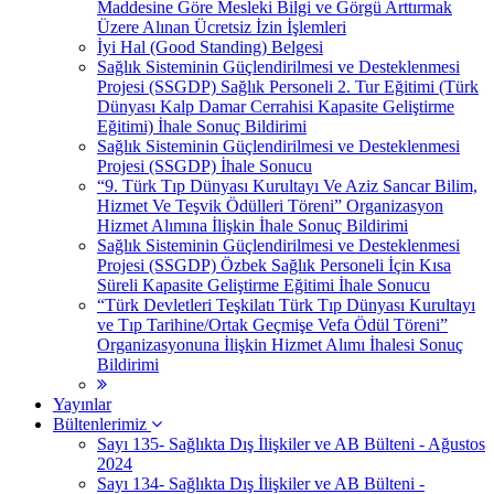
Maddesine Göre Mesleki Bilgi ve Görgü Arttırmak
Üzere Alınan Ücretsiz İzin İşlemleri
İyi Hal (Good Standing) Belgesi
Sağlık Sisteminin Güçlendirilmesi ve Desteklenmesi
Projesi (SSGDP) Sağlık Personeli 2. Tur Eğitimi (Türk
Dünyası Kalp Damar Cerrahisi Kapasite Geliştirme
Eğitimi) İhale Sonuç Bildirimi
Sağlık Sisteminin Güçlendirilmesi ve Desteklenmesi
Projesi (SSGDP) İhale Sonucu
“9. Türk Tıp Dünyası Kurultayı Ve Aziz Sancar Bilim,
Hizmet Ve Teşvik Ödülleri Töreni” Organizasyon
Hizmet Alımına İlişkin İhale Sonuç Bildirimi
Sağlık Sisteminin Güçlendirilmesi ve Desteklenmesi
Projesi (SSGDP) Özbek Sağlık Personeli İçin Kısa
Süreli Kapasite Geliştirme Eğitimi İhale Sonucu
“Türk Devletleri Teşkilatı Türk Tıp Dünyası Kurultayı
ve Tıp Tarihine/Ortak Geçmişe Vefa Ödül Töreni”
Organizasyonuna İlişkin Hizmet Alımı İhalesi Sonuç
Bildirimi
Yayınlar
Bültenlerimiz
Sayı 135- Sağlıkta Dış İlişkiler ve AB Bülteni - Ağustos
2024
Sayı 134- Sağlıkta Dış İlişkiler ve AB Bülteni -