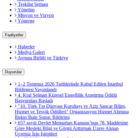
Teşkilat Şeması
Yönetim
Misyon ve Vizyon
Yönerge
Faaliyetler
Haberler
Medya Galeri
Avrupa Birliği ve Türkiye
Duyurular
1–2 Temmuz 2026 Tarihlerinde Kabul Edilen İstanbul
Bildirgesi Yayımlandı
4. Kral Selman Küresel Engellilik Araştırma Ödülü
Başvuruları Başladı
"10. Türk Tıp Dünyası Kurultayı ve Aziz Sancar Bilim,
Hizmet ve Teşvik Ödülleri" Organizasyon Hizmet Alımına
İlişkin İhale Sonuç Bildirimi
657 sayılı Devlet Memurları Kanunu’nun 78. Maddesine
Göre Mesleki Bilgi ve Görgü Arttırmak Üzere Alınan
Ücretsiz İzin İşlemleri