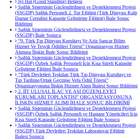
İyi Hal (Good Standing) Belgesi
Sağlık Sisteminin Güçlendirilmesi ve Desteklenmesi Projesi
(SSGDP) Sağlık Personeli 2. Tur Eğitimi (Türk Dünyası Kalp
Damar Cerrahisi Kapasite Geliştirme Eğitimi) İhale Sonuç
Bildirimi
Sağlık Sisteminin Güçlendirilmesi ve Desteklenmesi Projesi
(SSGDP) İhale Sonucu
“9. Türk Tıp Dünyası Kurultayı Ve Aziz Sancar Bilim,
Hizmet Ve Teşvik Ödülleri Töreni” Organizasyon Hizmet
Alımına İlişkin İhale Sonuç Bildirimi
Sağlık Sisteminin Güçlendirilmesi ve Desteklenmesi Projesi
(SSGDP) Özbek Sağlık Personeli İçin Kısa Süreli Kapasite
Geliştirme Eğitimi İhale Sonucu
“Türk Devletleri Teşkilatı Türk Tıp Dünyası Kurultayı ve
Tıp Tarihine/Ortak Geçmişe Vefa Ödül Töreni”
Organizasyonuna İlişkin Hizmet Alımı İhalesi Sonuç Bildirimi
2. İİT ULUSAL İLAÇ VE AŞI DÜZENLEYİCİ
KURUMLARI TOPLANTISI” ORGANİZASYONUNA
İLİŞKİN HİZMET ALIMI İHALE SONUÇ BİLDİRİMİ
Sağlık Sisteminin Güçlendirilmesi ve Desteklenmesi Projesi
(SSGDP) Özbek Sağlık Personeli ve Hastane Yöneticileri İçin
Kısa Süreli Kapasite Geliştirme Eğitimi İhale Sonucu
Sağlık Sisteminin Güçlendirilmesi ve Desteklenmesi Projesi
(SSGDP) Türk Devletleri Teşkilatı Laboratuvar Eğitimi
İhalesi Sonucu