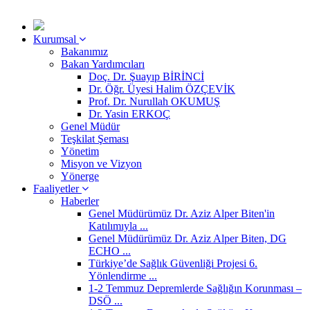
Kurumsal
Bakanımız
Bakan Yardımcıları
Doç. Dr. Şuayıp BİRİNCİ
Dr. Öğr. Üyesi Halim ÖZÇEVİK
Prof. Dr. Nurullah OKUMUŞ
Dr. Yasin ERKOÇ
Genel Müdür
Teşkilat Şeması
Yönetim
Misyon ve Vizyon
Yönerge
Faaliyetler
Haberler
Genel Müdürümüz Dr. Aziz Alper Biten'in
Katılımıyla ...
Genel Müdürümüz Dr. Aziz Alper Biten, DG
ECHO ...
Türkiye’de Sağlık Güvenliği Projesi 6.
Yönlendirme ...
1-2 Temmuz Depremlerde Sağlığın Korunması –
DSÖ ...