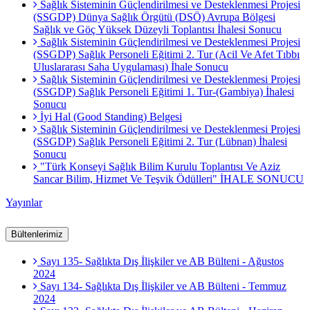
Sağlık Sisteminin Güçlendirilmesi ve Desteklenmesi Projesi
(SSGDP) Dünya Sağlık Örgütü (DSÖ) Avrupa Bölgesi
Sağlık ve Göç Yüksek Düzeyli Toplantısı İhalesi Sonucu
Sağlık Sisteminin Güçlendirilmesi ve Desteklenmesi Projesi
(SSGDP) Sağlık Personeli Eğitimi 2. Tur (Acil Ve Afet Tıbbı
Uluslararası Saha Uygulaması) İhale Sonucu
Sağlık Sisteminin Güçlendirilmesi ve Desteklenmesi Projesi
(SSGDP) Sağlık Personeli Eğitimi 1. Tur-(Gambiya) İhalesi
Sonucu
İyi Hal (Good Standing) Belgesi
Sağlık Sisteminin Güçlendirilmesi ve Desteklenmesi Projesi
(SSGDP) Sağlık Personeli Eğitimi 2. Tur (Lübnan) İhalesi
Sonucu
"Türk Konseyi Sağlık Bilim Kurulu Toplantısı Ve Aziz
Sancar Bilim, Hizmet Ve Teşvik Ödülleri" İHALE SONUCU
Yayınlar
Bültenlerimiz
Sayı 135- Sağlıkta Dış İlişkiler ve AB Bülteni - Ağustos
2024
Sayı 134- Sağlıkta Dış İlişkiler ve AB Bülteni - Temmuz
2024