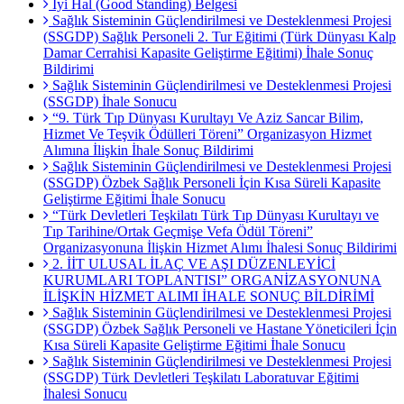
İyi Hal (Good Standing) Belgesi
Sağlık Sisteminin Güçlendirilmesi ve Desteklenmesi Projesi
(SSGDP) Sağlık Personeli 2. Tur Eğitimi (Türk Dünyası Kalp
Damar Cerrahisi Kapasite Geliştirme Eğitimi) İhale Sonuç
Bildirimi
Sağlık Sisteminin Güçlendirilmesi ve Desteklenmesi Projesi
(SSGDP) İhale Sonucu
“9. Türk Tıp Dünyası Kurultayı Ve Aziz Sancar Bilim,
Hizmet Ve Teşvik Ödülleri Töreni” Organizasyon Hizmet
Alımına İlişkin İhale Sonuç Bildirimi
Sağlık Sisteminin Güçlendirilmesi ve Desteklenmesi Projesi
(SSGDP) Özbek Sağlık Personeli İçin Kısa Süreli Kapasite
Geliştirme Eğitimi İhale Sonucu
“Türk Devletleri Teşkilatı Türk Tıp Dünyası Kurultayı ve
Tıp Tarihine/Ortak Geçmişe Vefa Ödül Töreni”
Organizasyonuna İlişkin Hizmet Alımı İhalesi Sonuç Bildirimi
2. İİT ULUSAL İLAÇ VE AŞI DÜZENLEYİCİ
KURUMLARI TOPLANTISI” ORGANİZASYONUNA
İLİŞKİN HİZMET ALIMI İHALE SONUÇ BİLDİRİMİ
Sağlık Sisteminin Güçlendirilmesi ve Desteklenmesi Projesi
(SSGDP) Özbek Sağlık Personeli ve Hastane Yöneticileri İçin
Kısa Süreli Kapasite Geliştirme Eğitimi İhale Sonucu
Sağlık Sisteminin Güçlendirilmesi ve Desteklenmesi Projesi
(SSGDP) Türk Devletleri Teşkilatı Laboratuvar Eğitimi
İhalesi Sonucu