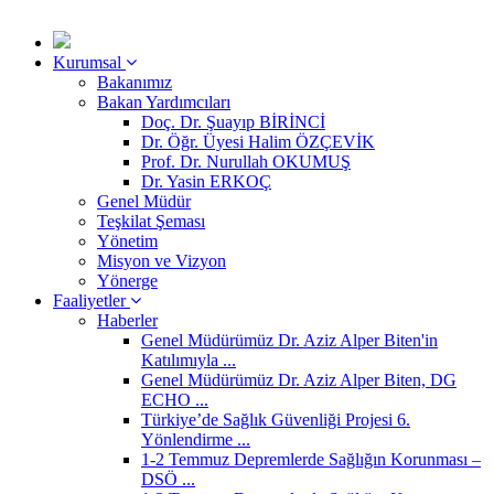
Kurumsal
Bakanımız
Bakan Yardımcıları
Doç. Dr. Şuayıp BİRİNCİ
Dr. Öğr. Üyesi Halim ÖZÇEVİK
Prof. Dr. Nurullah OKUMUŞ
Dr. Yasin ERKOÇ
Genel Müdür
Teşkilat Şeması
Yönetim
Misyon ve Vizyon
Yönerge
Faaliyetler
Haberler
Genel Müdürümüz Dr. Aziz Alper Biten'in
Katılımıyla ...
Genel Müdürümüz Dr. Aziz Alper Biten, DG
ECHO ...
Türkiye’de Sağlık Güvenliği Projesi 6.
Yönlendirme ...
1-2 Temmuz Depremlerde Sağlığın Korunması –
DSÖ ...