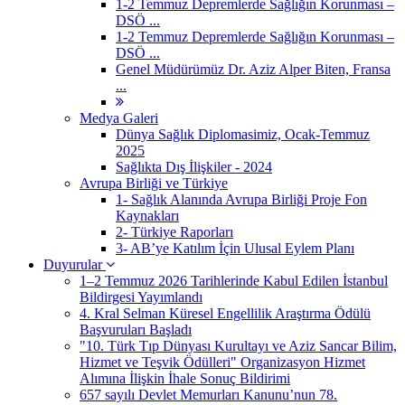
1-2 Temmuz Depremlerde Sağlığın Korunması –
DSÖ ...
1-2 Temmuz Depremlerde Sağlığın Korunması –
DSÖ ...
Genel Müdürümüz Dr. Aziz Alper Biten, Fransa
...
Medya Galeri
Dünya Sağlık Diplomasimiz, Ocak-Temmuz
2025
Sağlıkta Dış İlişkiler - 2024
Avrupa Birliği ve Türkiye
1- Sağlık Alanında Avrupa Birliği Proje Fon
Kaynakları
2- Türkiye Raporları
3- AB’ye Katılım İçin Ulusal Eylem Planı
Duyurular
1–2 Temmuz 2026 Tarihlerinde Kabul Edilen İstanbul
Bildirgesi Yayımlandı
4. Kral Selman Küresel Engellilik Araştırma Ödülü
Başvuruları Başladı
"10. Türk Tıp Dünyası Kurultayı ve Aziz Sancar Bilim,
Hizmet ve Teşvik Ödülleri" Organizasyon Hizmet
Alımına İlişkin İhale Sonuç Bildirimi
657 sayılı Devlet Memurları Kanunu’nun 78.