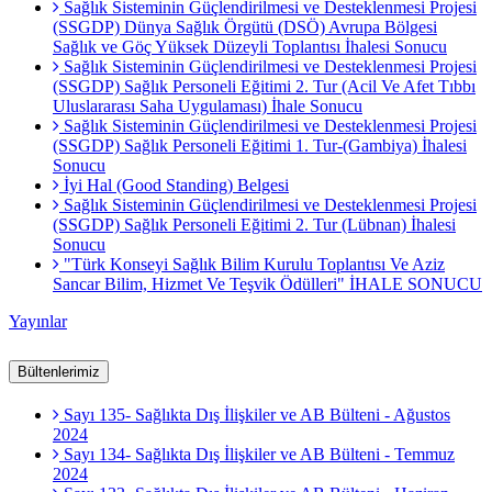
Sağlık Sisteminin Güçlendirilmesi ve Desteklenmesi Projesi
(SSGDP) Dünya Sağlık Örgütü (DSÖ) Avrupa Bölgesi
Sağlık ve Göç Yüksek Düzeyli Toplantısı İhalesi Sonucu
Sağlık Sisteminin Güçlendirilmesi ve Desteklenmesi Projesi
(SSGDP) Sağlık Personeli Eğitimi 2. Tur (Acil Ve Afet Tıbbı
Uluslararası Saha Uygulaması) İhale Sonucu
Sağlık Sisteminin Güçlendirilmesi ve Desteklenmesi Projesi
(SSGDP) Sağlık Personeli Eğitimi 1. Tur-(Gambiya) İhalesi
Sonucu
İyi Hal (Good Standing) Belgesi
Sağlık Sisteminin Güçlendirilmesi ve Desteklenmesi Projesi
(SSGDP) Sağlık Personeli Eğitimi 2. Tur (Lübnan) İhalesi
Sonucu
"Türk Konseyi Sağlık Bilim Kurulu Toplantısı Ve Aziz
Sancar Bilim, Hizmet Ve Teşvik Ödülleri" İHALE SONUCU
Yayınlar
Bültenlerimiz
Sayı 135- Sağlıkta Dış İlişkiler ve AB Bülteni - Ağustos
2024
Sayı 134- Sağlıkta Dış İlişkiler ve AB Bülteni - Temmuz
2024