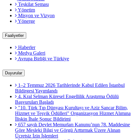
Teşkilat Şeması
Yönetim
Misyon ve Vizyon
Yönerge
Faaliyetler
Haberler
Medya Galeri
Avrupa Birliği ve Türkiye
Duyurular
1–2 Temmuz 2026 Tarihlerinde Kabul Edilen İstanbul
Bildirgesi Yayımlandı
4. Kral Selman Küresel Engellilik Araştırma Ödülü
Başvuruları Başladı
"10. Türk Tıp Dünyası Kurultayı ve Aziz Sancar Bilim,
Hizmet ve Teşvik Ödülleri" Organizasyon Hizmet Alımına
İlişkin İhale Sonuç Bildirimi
657 sayılı Devlet Memurları Kanunu’nun 78. Maddesine
Göre Mesleki Bilgi ve Görgü Arttırmak Üzere Alınan
Ücretsiz İzin İşlemleri