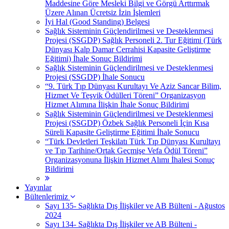
Maddesine Göre Mesleki Bilgi ve Görgü Arttırmak
Üzere Alınan Ücretsiz İzin İşlemleri
İyi Hal (Good Standing) Belgesi
Sağlık Sisteminin Güçlendirilmesi ve Desteklenmesi
Projesi (SSGDP) Sağlık Personeli 2. Tur Eğitimi (Türk
Dünyası Kalp Damar Cerrahisi Kapasite Geliştirme
Eğitimi) İhale Sonuç Bildirimi
Sağlık Sisteminin Güçlendirilmesi ve Desteklenmesi
Projesi (SSGDP) İhale Sonucu
“9. Türk Tıp Dünyası Kurultayı Ve Aziz Sancar Bilim,
Hizmet Ve Teşvik Ödülleri Töreni” Organizasyon
Hizmet Alımına İlişkin İhale Sonuç Bildirimi
Sağlık Sisteminin Güçlendirilmesi ve Desteklenmesi
Projesi (SSGDP) Özbek Sağlık Personeli İçin Kısa
Süreli Kapasite Geliştirme Eğitimi İhale Sonucu
“Türk Devletleri Teşkilatı Türk Tıp Dünyası Kurultayı
ve Tıp Tarihine/Ortak Geçmişe Vefa Ödül Töreni”
Organizasyonuna İlişkin Hizmet Alımı İhalesi Sonuç
Bildirimi
Yayınlar
Bültenlerimiz
Sayı 135- Sağlıkta Dış İlişkiler ve AB Bülteni - Ağustos
2024
Sayı 134- Sağlıkta Dış İlişkiler ve AB Bülteni -