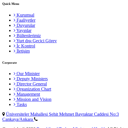
Quick Menu
Kurumsal
Faaliyetler
Duyurular
Yayınlar
Bültenlerimiz
Yurt dışı Geçici Görev
İç Kontrol
İletişim
Corporate
Our Minister
Deputy Ministers
Director General
Organization Chart
Management
Mission and Vision
Tasks
Üniversiteler Mahallesi Şehit Mehmet Bayraktar Caddesi No:3
Çankaya/Ankara