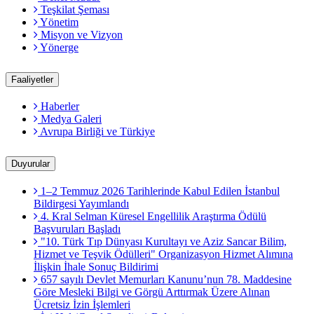
Teşkilat Şeması
Yönetim
Misyon ve Vizyon
Yönerge
Faaliyetler
Haberler
Medya Galeri
Avrupa Birliği ve Türkiye
Duyurular
1–2 Temmuz 2026 Tarihlerinde Kabul Edilen İstanbul
Bildirgesi Yayımlandı
4. Kral Selman Küresel Engellilik Araştırma Ödülü
Başvuruları Başladı
"10. Türk Tıp Dünyası Kurultayı ve Aziz Sancar Bilim,
Hizmet ve Teşvik Ödülleri" Organizasyon Hizmet Alımına
İlişkin İhale Sonuç Bildirimi
657 sayılı Devlet Memurları Kanunu’nun 78. Maddesine
Göre Mesleki Bilgi ve Görgü Arttırmak Üzere Alınan
Ücretsiz İzin İşlemleri