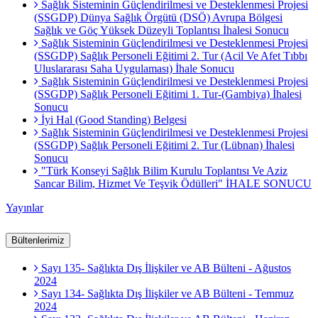
Sağlık Sisteminin Güçlendirilmesi ve Desteklenmesi Projesi
(SSGDP) Dünya Sağlık Örgütü (DSÖ) Avrupa Bölgesi
Sağlık ve Göç Yüksek Düzeyli Toplantısı İhalesi Sonucu
Sağlık Sisteminin Güçlendirilmesi ve Desteklenmesi Projesi
(SSGDP) Sağlık Personeli Eğitimi 2. Tur (Acil Ve Afet Tıbbı
Uluslararası Saha Uygulaması) İhale Sonucu
Sağlık Sisteminin Güçlendirilmesi ve Desteklenmesi Projesi
(SSGDP) Sağlık Personeli Eğitimi 1. Tur-(Gambiya) İhalesi
Sonucu
İyi Hal (Good Standing) Belgesi
Sağlık Sisteminin Güçlendirilmesi ve Desteklenmesi Projesi
(SSGDP) Sağlık Personeli Eğitimi 2. Tur (Lübnan) İhalesi
Sonucu
"Türk Konseyi Sağlık Bilim Kurulu Toplantısı Ve Aziz
Sancar Bilim, Hizmet Ve Teşvik Ödülleri" İHALE SONUCU
Yayınlar
Bültenlerimiz
Sayı 135- Sağlıkta Dış İlişkiler ve AB Bülteni - Ağustos
2024
Sayı 134- Sağlıkta Dış İlişkiler ve AB Bülteni - Temmuz
2024