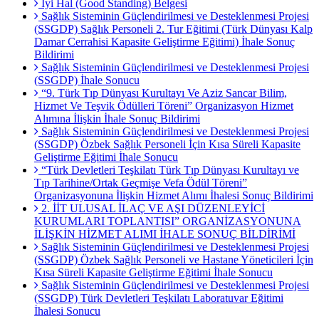
İyi Hal (Good Standing) Belgesi
Sağlık Sisteminin Güçlendirilmesi ve Desteklenmesi Projesi
(SSGDP) Sağlık Personeli 2. Tur Eğitimi (Türk Dünyası Kalp
Damar Cerrahisi Kapasite Geliştirme Eğitimi) İhale Sonuç
Bildirimi
Sağlık Sisteminin Güçlendirilmesi ve Desteklenmesi Projesi
(SSGDP) İhale Sonucu
“9. Türk Tıp Dünyası Kurultayı Ve Aziz Sancar Bilim,
Hizmet Ve Teşvik Ödülleri Töreni” Organizasyon Hizmet
Alımına İlişkin İhale Sonuç Bildirimi
Sağlık Sisteminin Güçlendirilmesi ve Desteklenmesi Projesi
(SSGDP) Özbek Sağlık Personeli İçin Kısa Süreli Kapasite
Geliştirme Eğitimi İhale Sonucu
“Türk Devletleri Teşkilatı Türk Tıp Dünyası Kurultayı ve
Tıp Tarihine/Ortak Geçmişe Vefa Ödül Töreni”
Organizasyonuna İlişkin Hizmet Alımı İhalesi Sonuç Bildirimi
2. İİT ULUSAL İLAÇ VE AŞI DÜZENLEYİCİ
KURUMLARI TOPLANTISI” ORGANİZASYONUNA
İLİŞKİN HİZMET ALIMI İHALE SONUÇ BİLDİRİMİ
Sağlık Sisteminin Güçlendirilmesi ve Desteklenmesi Projesi
(SSGDP) Özbek Sağlık Personeli ve Hastane Yöneticileri İçin
Kısa Süreli Kapasite Geliştirme Eğitimi İhale Sonucu
Sağlık Sisteminin Güçlendirilmesi ve Desteklenmesi Projesi
(SSGDP) Türk Devletleri Teşkilatı Laboratuvar Eğitimi
İhalesi Sonucu