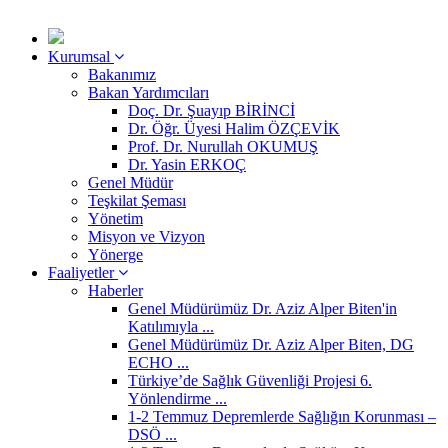
Kurumsal
Bakanımız
Bakan Yardımcıları
Doç. Dr. Şuayıp BİRİNCİ
Dr. Öğr. Üyesi Halim ÖZÇEVİK
Prof. Dr. Nurullah OKUMUŞ
Dr. Yasin ERKOÇ
Genel Müdür
Teşkilat Şeması
Yönetim
Misyon ve Vizyon
Yönerge
Faaliyetler
Haberler
Genel Müdürümüz Dr. Aziz Alper Biten'in
Katılımıyla ...
Genel Müdürümüz Dr. Aziz Alper Biten, DG
ECHO ...
Türkiye’de Sağlık Güvenliği Projesi 6.
Yönlendirme ...
1-2 Temmuz Depremlerde Sağlığın Korunması –
DSÖ ...