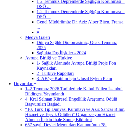
1-2 Temmuz Depremlerde Sağlığın Korunması –
DSÖ ...
1-2 Temmuz Depremlerde Sağlığın Korunması –
DSÖ ...
Genel Müdürümüz Dr. Aziz Alper Biten, Fransa
...
Medya Galeri
Dünya Sağlık Diplomasimiz, Ocak-Temmuz
2025
Sağlıkta Dış İlişkiler - 2024
Avrupa Birliği ve Türkiye
1- Sağlık Alanında Avrupa Birliği Proje Fon
Kaynakları
2- Türkiye Raporları
3- AB’ye Katılım İçin Ulusal Eylem Planı
Duyurular
1–2 Temmuz 2026 Tarihlerinde Kabul Edilen İstanbul
Bildirgesi Yayımlandı
4. Kral Selman Küresel Engellilik Araştırma Ödülü
Başvuruları Başladı
"10. Türk Tıp Dünyası Kurultayı ve Aziz Sancar Bilim,
Hizmet ve Teşvik Ödülleri" Organizasyon Hizmet
Alımına İlişkin İhale Sonuç Bildirimi
657 sayılı Devlet Memurları Kanunu’nun 78.