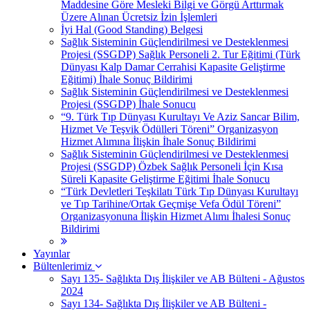
Maddesine Göre Mesleki Bilgi ve Görgü Arttırmak
Üzere Alınan Ücretsiz İzin İşlemleri
İyi Hal (Good Standing) Belgesi
Sağlık Sisteminin Güçlendirilmesi ve Desteklenmesi
Projesi (SSGDP) Sağlık Personeli 2. Tur Eğitimi (Türk
Dünyası Kalp Damar Cerrahisi Kapasite Geliştirme
Eğitimi) İhale Sonuç Bildirimi
Sağlık Sisteminin Güçlendirilmesi ve Desteklenmesi
Projesi (SSGDP) İhale Sonucu
“9. Türk Tıp Dünyası Kurultayı Ve Aziz Sancar Bilim,
Hizmet Ve Teşvik Ödülleri Töreni” Organizasyon
Hizmet Alımına İlişkin İhale Sonuç Bildirimi
Sağlık Sisteminin Güçlendirilmesi ve Desteklenmesi
Projesi (SSGDP) Özbek Sağlık Personeli İçin Kısa
Süreli Kapasite Geliştirme Eğitimi İhale Sonucu
“Türk Devletleri Teşkilatı Türk Tıp Dünyası Kurultayı
ve Tıp Tarihine/Ortak Geçmişe Vefa Ödül Töreni”
Organizasyonuna İlişkin Hizmet Alımı İhalesi Sonuç
Bildirimi
Yayınlar
Bültenlerimiz
Sayı 135- Sağlıkta Dış İlişkiler ve AB Bülteni - Ağustos
2024
Sayı 134- Sağlıkta Dış İlişkiler ve AB Bülteni -