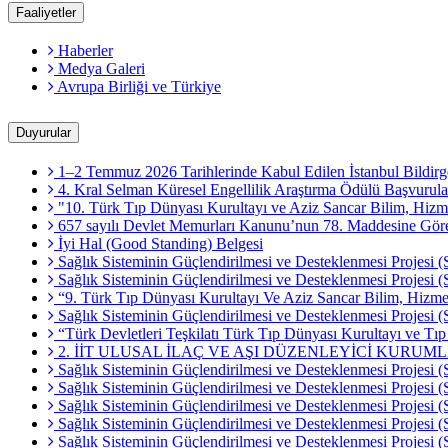
Faaliyetler
Haberler
Medya Galeri
Avrupa Birliği ve Türkiye
Duyurular
1–2 Temmuz 2026 Tarihlerinde Kabul Edilen İstanbul Bildirg
4. Kral Selman Küresel Engellilik Araştırma Ödülü Başvurula
"10. Türk Tıp Dünyası Kurultayı ve Aziz Sancar Bilim, Hizme
657 sayılı Devlet Memurları Kanunu’nun 78. Maddesine Göre M
İyi Hal (Good Standing) Belgesi
Sağlık Sisteminin Güçlendirilmesi ve Desteklenmesi Projesi (
Sağlık Sisteminin Güçlendirilmesi ve Desteklenmesi Projesi
“9. Türk Tıp Dünyası Kurultayı Ve Aziz Sancar Bilim, Hizmet
Sağlık Sisteminin Güçlendirilmesi ve Desteklenmesi Projesi (
“Türk Devletleri Teşkilatı Türk Tıp Dünyası Kurultayı ve Tı
2. İİT ULUSAL İLAÇ VE AŞI DÜZENLEYİCİ KURUM
Sağlık Sisteminin Güçlendirilmesi ve Desteklenmesi Projesi (
Sağlık Sisteminin Güçlendirilmesi ve Desteklenmesi Projesi (
Sağlık Sisteminin Güçlendirilmesi ve Desteklenmesi Projesi
Sağlık Sisteminin Güçlendirilmesi ve Desteklenmesi Projesi (
Sağlık Sisteminin Güçlendirilmesi ve Desteklenmesi Projesi 