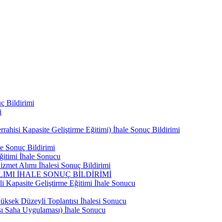
ç Bildirimi
i
ahisi Kapasite Geliştirme Eğitimi) İhale Sonuç Bildirimi
e Sonuç Bildirimi
ğitimi İhale Sonucu
zmet Alımı İhalesi Sonuç Bildirimi
IMI İHALE SONUÇ BİLDİRİMİ
i Kapasite Geliştirme Eğitimi İhale Sonucu
ksek Düzeyli Toplantısı İhalesi Sonucu
ası Saha Uygulaması) İhale Sonucu