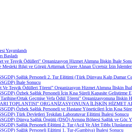
esi Yayımlandı
rı Başladı
t ve Teşvik Ödülleri" Organizasyon Hizmet Alımına İlişkin İhale Sonu
esleki Bilgi ve Görgü Arttırmak Üzere Alınan Ücretsiz İzin İşlemler
SSGDP) Sağlık Personeli 2. Tur Eğitimi (Türk Dünyası Kalp Damar Cerr
 (SSGDP) İhale Sonucu
 Ve Teşvik Ödülleri Töreni” Organizasyon Hizmet Alımına İlişkin İhal
SSGDP) Özbek Sağlık Personeli İçin Kısa Süreli Kapasite Geliştirme E
p Tarihine/Ortak Geçmişe Vefa Ödül Töreni” Organizasyonuna İlişkin Hi
LARI TOPLANTISI” ORGANİZASYONUNA İLİŞKİN HİZMET AL
SSGDP) Özbek Sağlık Personeli ve Hastane Yöneticileri İçin Kısa Sürel
SSGDP) Türk Devletleri Teşkilatı Laboratuvar Eğitimi İhalesi Sonucu
 (SSGDP) Dünya Sağlık Örgütü (DSÖ) Avrupa Bölgesi Sağlık ve Göç Yü
SSGDP) Sağlık Personeli Eğitimi 2. Tur (Acil Ve Afet Tıbbı Uluslarar
(SSGDP) Sağlık Personeli Eğitimi 1. Tur-(Gambiya) İhalesi Sonucu