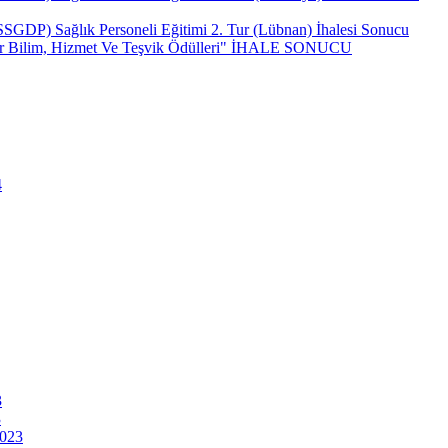
(SSGDP) Sağlık Personeli Eğitimi 2. Tur (Lübnan) İhalesi Sonucu
ncar Bilim, Hizmet Ve Teşvik Ödülleri" İHALE SONUCU
4
3
3
2023