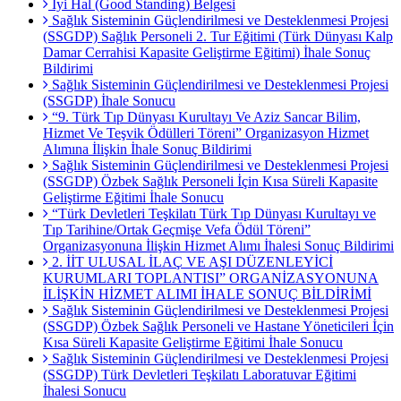
İyi Hal (Good Standing) Belgesi
Sağlık Sisteminin Güçlendirilmesi ve Desteklenmesi Projesi
(SSGDP) Sağlık Personeli 2. Tur Eğitimi (Türk Dünyası Kalp
Damar Cerrahisi Kapasite Geliştirme Eğitimi) İhale Sonuç
Bildirimi
Sağlık Sisteminin Güçlendirilmesi ve Desteklenmesi Projesi
(SSGDP) İhale Sonucu
“9. Türk Tıp Dünyası Kurultayı Ve Aziz Sancar Bilim,
Hizmet Ve Teşvik Ödülleri Töreni” Organizasyon Hizmet
Alımına İlişkin İhale Sonuç Bildirimi
Sağlık Sisteminin Güçlendirilmesi ve Desteklenmesi Projesi
(SSGDP) Özbek Sağlık Personeli İçin Kısa Süreli Kapasite
Geliştirme Eğitimi İhale Sonucu
“Türk Devletleri Teşkilatı Türk Tıp Dünyası Kurultayı ve
Tıp Tarihine/Ortak Geçmişe Vefa Ödül Töreni”
Organizasyonuna İlişkin Hizmet Alımı İhalesi Sonuç Bildirimi
2. İİT ULUSAL İLAÇ VE AŞI DÜZENLEYİCİ
KURUMLARI TOPLANTISI” ORGANİZASYONUNA
İLİŞKİN HİZMET ALIMI İHALE SONUÇ BİLDİRİMİ
Sağlık Sisteminin Güçlendirilmesi ve Desteklenmesi Projesi
(SSGDP) Özbek Sağlık Personeli ve Hastane Yöneticileri İçin
Kısa Süreli Kapasite Geliştirme Eğitimi İhale Sonucu
Sağlık Sisteminin Güçlendirilmesi ve Desteklenmesi Projesi
(SSGDP) Türk Devletleri Teşkilatı Laboratuvar Eğitimi
İhalesi Sonucu