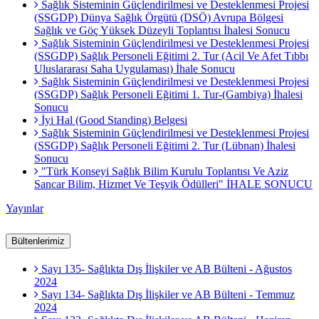
Sağlık Sisteminin Güçlendirilmesi ve Desteklenmesi Projesi
(SSGDP) Dünya Sağlık Örgütü (DSÖ) Avrupa Bölgesi
Sağlık ve Göç Yüksek Düzeyli Toplantısı İhalesi Sonucu
Sağlık Sisteminin Güçlendirilmesi ve Desteklenmesi Projesi
(SSGDP) Sağlık Personeli Eğitimi 2. Tur (Acil Ve Afet Tıbbı
Uluslararası Saha Uygulaması) İhale Sonucu
Sağlık Sisteminin Güçlendirilmesi ve Desteklenmesi Projesi
(SSGDP) Sağlık Personeli Eğitimi 1. Tur-(Gambiya) İhalesi
Sonucu
İyi Hal (Good Standing) Belgesi
Sağlık Sisteminin Güçlendirilmesi ve Desteklenmesi Projesi
(SSGDP) Sağlık Personeli Eğitimi 2. Tur (Lübnan) İhalesi
Sonucu
"Türk Konseyi Sağlık Bilim Kurulu Toplantısı Ve Aziz
Sancar Bilim, Hizmet Ve Teşvik Ödülleri" İHALE SONUCU
Yayınlar
Bültenlerimiz
Sayı 135- Sağlıkta Dış İlişkiler ve AB Bülteni - Ağustos
2024
Sayı 134- Sağlıkta Dış İlişkiler ve AB Bülteni - Temmuz
2024