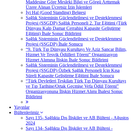
Maddesine Göre Mesleki Bilgi ve Görgü Arttırmak
Üzere Alınan Ücretsiz İzin İşlemleri
İyi Hal (Good Standing) Belgesi
Sağlık Sisteminin Güçlendirilmesi ve Desteklenmesi
Projesi (SSGDP) Sağlık Personeli 2. Tur Eğitimi (Türk
Dünyası Kalp Damar Cerrahisi Kapasite Geliştirme
Eğitimi) İhale Sonuç Bildirimi
Sağlık Sisteminin Güçlendirilmesi ve Desteklenmesi
Projesi (SSGDP) İhale Sonucu
“9. Türk Tıp Dünyası Kurultayı Ve Aziz Sancar Bilim,
Hizmet Ve Teşvik Ödülleri Töreni” Organizasyon
Hizmet Alımına İlişkin İhale Sonuç Bildirimi
Sağlık Sisteminin Güçlendirilmesi ve Desteklenmesi
Projesi (SSGDP) Özbek Sağlık Personeli İçin Kısa
Süreli Kapasite Geliştirme Eğitimi İhale Sonucu
“Türk Devletleri Teşkilatı Türk Tıp Dünyası Kurultayı
ve Tıp Tarihine/Ortak Geçmişe Vefa Ödül Töreni”
Organizasyonuna İlişkin Hizmet Alımı İhalesi Sonuç
Bildirimi
Yayınlar
Bültenlerimiz
Sayı 135- Sağlıkta Dış İlişkiler ve AB Bülteni - Ağustos
2024
Sayı 134- Sağlıkta Dış İlişkiler ve AB Bülteni -