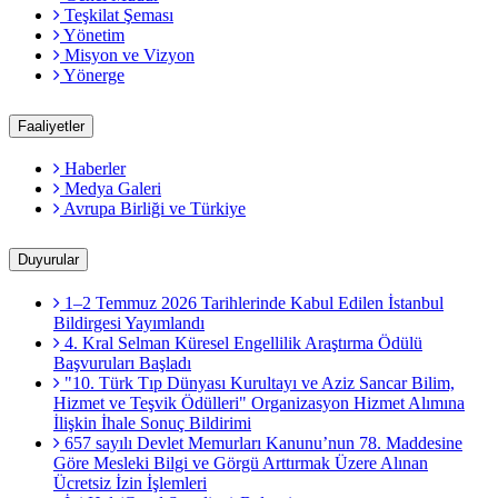
Teşkilat Şeması
Yönetim
Misyon ve Vizyon
Yönerge
Faaliyetler
Haberler
Medya Galeri
Avrupa Birliği ve Türkiye
Duyurular
1–2 Temmuz 2026 Tarihlerinde Kabul Edilen İstanbul
Bildirgesi Yayımlandı
4. Kral Selman Küresel Engellilik Araştırma Ödülü
Başvuruları Başladı
"10. Türk Tıp Dünyası Kurultayı ve Aziz Sancar Bilim,
Hizmet ve Teşvik Ödülleri" Organizasyon Hizmet Alımına
İlişkin İhale Sonuç Bildirimi
657 sayılı Devlet Memurları Kanunu’nun 78. Maddesine
Göre Mesleki Bilgi ve Görgü Arttırmak Üzere Alınan
Ücretsiz İzin İşlemleri