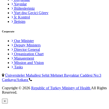
Yayınlar
Bültenlerimiz
Yurt dışı Geçici Görev
İç Kontrol
İletişim
Corporate
Our Minister
Deputy Ministers
Director General
Organization Chart
Management
Mission and Vision
Tasks
Üniversiteler Mahallesi Şehit Mehmet Bayraktar Caddesi No:3
Çankaya/Ankara
Copyright © 2026
Republic of Turkey Ministry of Health
All Rights
Reserved.
×