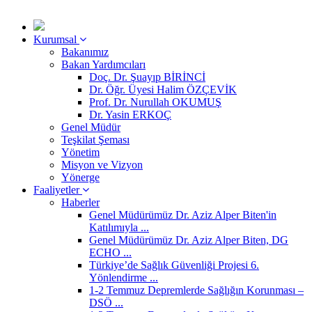
Kurumsal
Bakanımız
Bakan Yardımcıları
Doç. Dr. Şuayıp BİRİNCİ
Dr. Öğr. Üyesi Halim ÖZÇEVİK
Prof. Dr. Nurullah OKUMUŞ
Dr. Yasin ERKOÇ
Genel Müdür
Teşkilat Şeması
Yönetim
Misyon ve Vizyon
Yönerge
Faaliyetler
Haberler
Genel Müdürümüz Dr. Aziz Alper Biten'in
Katılımıyla ...
Genel Müdürümüz Dr. Aziz Alper Biten, DG
ECHO ...
Türkiye’de Sağlık Güvenliği Projesi 6.
Yönlendirme ...
1-2 Temmuz Depremlerde Sağlığın Korunması –
DSÖ ...