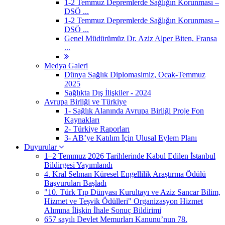
1-2 Temmuz Depremlerde Sağlığın Korunması –
DSÖ ...
1-2 Temmuz Depremlerde Sağlığın Korunması –
DSÖ ...
Genel Müdürümüz Dr. Aziz Alper Biten, Fransa
...
Medya Galeri
Dünya Sağlık Diplomasimiz, Ocak-Temmuz
2025
Sağlıkta Dış İlişkiler - 2024
Avrupa Birliği ve Türkiye
1- Sağlık Alanında Avrupa Birliği Proje Fon
Kaynakları
2- Türkiye Raporları
3- AB’ye Katılım İçin Ulusal Eylem Planı
Duyurular
1–2 Temmuz 2026 Tarihlerinde Kabul Edilen İstanbul
Bildirgesi Yayımlandı
4. Kral Selman Küresel Engellilik Araştırma Ödülü
Başvuruları Başladı
"10. Türk Tıp Dünyası Kurultayı ve Aziz Sancar Bilim,
Hizmet ve Teşvik Ödülleri" Organizasyon Hizmet
Alımına İlişkin İhale Sonuç Bildirimi
657 sayılı Devlet Memurları Kanunu’nun 78.