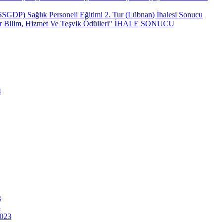
(SSGDP) Sağlık Personeli Eğitimi 2. Tur (Lübnan) İhalesi Sonucu
ncar Bilim, Hizmet Ve Teşvik Ödülleri" İHALE SONUCU
4
3
3
2023