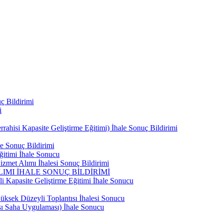
ç Bildirimi
i
ahisi Kapasite Geliştirme Eğitimi) İhale Sonuç Bildirimi
e Sonuç Bildirimi
ğitimi İhale Sonucu
zmet Alımı İhalesi Sonuç Bildirimi
IMI İHALE SONUÇ BİLDİRİMİ
i Kapasite Geliştirme Eğitimi İhale Sonucu
ksek Düzeyli Toplantısı İhalesi Sonucu
ası Saha Uygulaması) İhale Sonucu