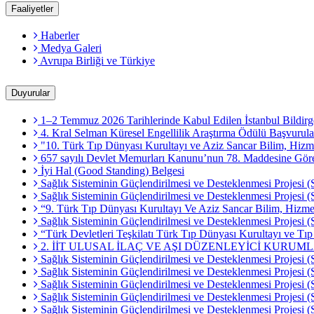
Faaliyetler
Haberler
Medya Galeri
Avrupa Birliği ve Türkiye
Duyurular
1–2 Temmuz 2026 Tarihlerinde Kabul Edilen İstanbul Bildirg
4. Kral Selman Küresel Engellilik Araştırma Ödülü Başvurula
"10. Türk Tıp Dünyası Kurultayı ve Aziz Sancar Bilim, Hizme
657 sayılı Devlet Memurları Kanunu’nun 78. Maddesine Göre M
İyi Hal (Good Standing) Belgesi
Sağlık Sisteminin Güçlendirilmesi ve Desteklenmesi Projesi (
Sağlık Sisteminin Güçlendirilmesi ve Desteklenmesi Projesi
“9. Türk Tıp Dünyası Kurultayı Ve Aziz Sancar Bilim, Hizmet
Sağlık Sisteminin Güçlendirilmesi ve Desteklenmesi Projesi (
“Türk Devletleri Teşkilatı Türk Tıp Dünyası Kurultayı ve Tı
2. İİT ULUSAL İLAÇ VE AŞI DÜZENLEYİCİ KURUM
Sağlık Sisteminin Güçlendirilmesi ve Desteklenmesi Projesi (
Sağlık Sisteminin Güçlendirilmesi ve Desteklenmesi Projesi (
Sağlık Sisteminin Güçlendirilmesi ve Desteklenmesi Projesi
Sağlık Sisteminin Güçlendirilmesi ve Desteklenmesi Projesi (
Sağlık Sisteminin Güçlendirilmesi ve Desteklenmesi Projesi 