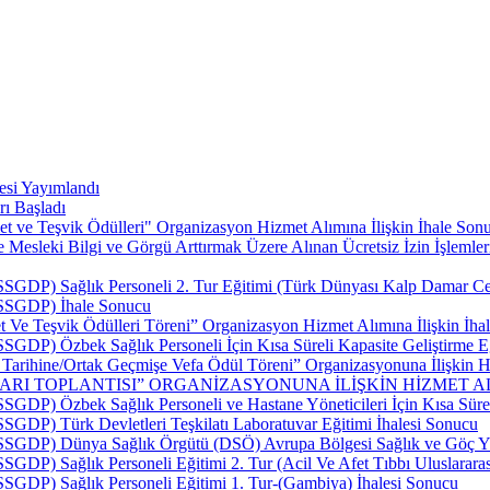
esi Yayımlandı
rı Başladı
t ve Teşvik Ödülleri" Organizasyon Hizmet Alımına İlişkin İhale Sonu
esleki Bilgi ve Görgü Arttırmak Üzere Alınan Ücretsiz İzin İşlemler
SSGDP) Sağlık Personeli 2. Tur Eğitimi (Türk Dünyası Kalp Damar Cerr
 (SSGDP) İhale Sonucu
 Ve Teşvik Ödülleri Töreni” Organizasyon Hizmet Alımına İlişkin İhal
SSGDP) Özbek Sağlık Personeli İçin Kısa Süreli Kapasite Geliştirme E
p Tarihine/Ortak Geçmişe Vefa Ödül Töreni” Organizasyonuna İlişkin Hi
LARI TOPLANTISI” ORGANİZASYONUNA İLİŞKİN HİZMET AL
SSGDP) Özbek Sağlık Personeli ve Hastane Yöneticileri İçin Kısa Sürel
SSGDP) Türk Devletleri Teşkilatı Laboratuvar Eğitimi İhalesi Sonucu
 (SSGDP) Dünya Sağlık Örgütü (DSÖ) Avrupa Bölgesi Sağlık ve Göç Yü
SSGDP) Sağlık Personeli Eğitimi 2. Tur (Acil Ve Afet Tıbbı Uluslarar
(SSGDP) Sağlık Personeli Eğitimi 1. Tur-(Gambiya) İhalesi Sonucu