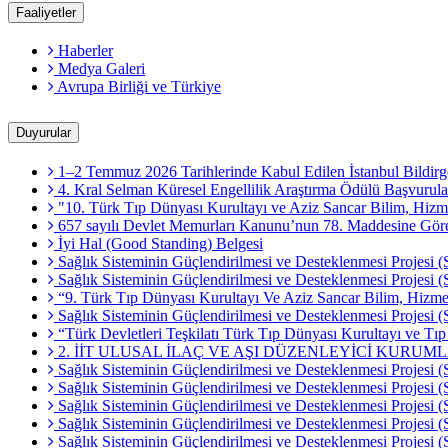
Faaliyetler
Haberler
Medya Galeri
Avrupa Birliği ve Türkiye
Duyurular
1–2 Temmuz 2026 Tarihlerinde Kabul Edilen İstanbul Bildirg
4. Kral Selman Küresel Engellilik Araştırma Ödülü Başvurula
"10. Türk Tıp Dünyası Kurultayı ve Aziz Sancar Bilim, Hizme
657 sayılı Devlet Memurları Kanunu’nun 78. Maddesine Göre M
İyi Hal (Good Standing) Belgesi
Sağlık Sisteminin Güçlendirilmesi ve Desteklenmesi Projesi (
Sağlık Sisteminin Güçlendirilmesi ve Desteklenmesi Projesi
“9. Türk Tıp Dünyası Kurultayı Ve Aziz Sancar Bilim, Hizmet
Sağlık Sisteminin Güçlendirilmesi ve Desteklenmesi Projesi (
“Türk Devletleri Teşkilatı Türk Tıp Dünyası Kurultayı ve Tı
2. İİT ULUSAL İLAÇ VE AŞI DÜZENLEYİCİ KURUM
Sağlık Sisteminin Güçlendirilmesi ve Desteklenmesi Projesi (
Sağlık Sisteminin Güçlendirilmesi ve Desteklenmesi Projesi (
Sağlık Sisteminin Güçlendirilmesi ve Desteklenmesi Projesi
Sağlık Sisteminin Güçlendirilmesi ve Desteklenmesi Projesi (
Sağlık Sisteminin Güçlendirilmesi ve Desteklenmesi Projesi 