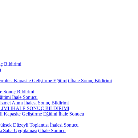
ç Bildirimi
i
ahisi Kapasite Geliştirme Eğitimi) İhale Sonuç Bildirimi
e Sonuç Bildirimi
ğitimi İhale Sonucu
zmet Alımı İhalesi Sonuç Bildirimi
IMI İHALE SONUÇ BİLDİRİMİ
i Kapasite Geliştirme Eğitimi İhale Sonucu
ksek Düzeyli Toplantısı İhalesi Sonucu
ası Saha Uygulaması) İhale Sonucu