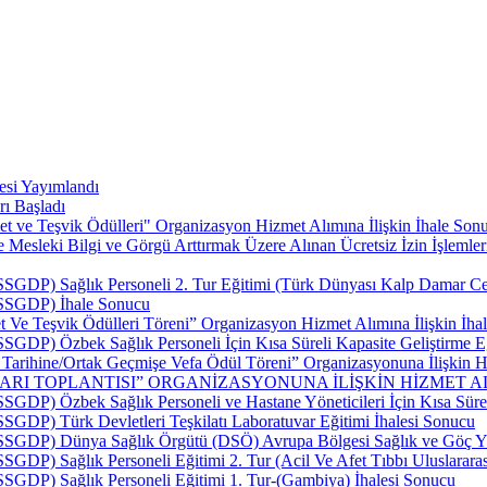
esi Yayımlandı
rı Başladı
t ve Teşvik Ödülleri" Organizasyon Hizmet Alımına İlişkin İhale Sonu
esleki Bilgi ve Görgü Arttırmak Üzere Alınan Ücretsiz İzin İşlemler
SSGDP) Sağlık Personeli 2. Tur Eğitimi (Türk Dünyası Kalp Damar Cerr
 (SSGDP) İhale Sonucu
 Ve Teşvik Ödülleri Töreni” Organizasyon Hizmet Alımına İlişkin İhal
SSGDP) Özbek Sağlık Personeli İçin Kısa Süreli Kapasite Geliştirme E
p Tarihine/Ortak Geçmişe Vefa Ödül Töreni” Organizasyonuna İlişkin Hi
LARI TOPLANTISI” ORGANİZASYONUNA İLİŞKİN HİZMET AL
SSGDP) Özbek Sağlık Personeli ve Hastane Yöneticileri İçin Kısa Sürel
SSGDP) Türk Devletleri Teşkilatı Laboratuvar Eğitimi İhalesi Sonucu
 (SSGDP) Dünya Sağlık Örgütü (DSÖ) Avrupa Bölgesi Sağlık ve Göç Yü
SSGDP) Sağlık Personeli Eğitimi 2. Tur (Acil Ve Afet Tıbbı Uluslarar
(SSGDP) Sağlık Personeli Eğitimi 1. Tur-(Gambiya) İhalesi Sonucu