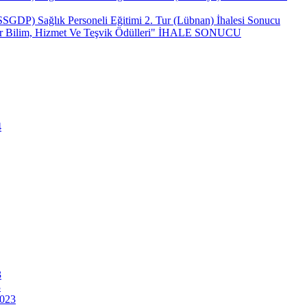
(SSGDP) Sağlık Personeli Eğitimi 2. Tur (Lübnan) İhalesi Sonucu
ncar Bilim, Hizmet Ve Teşvik Ödülleri" İHALE SONUCU
4
3
3
2023