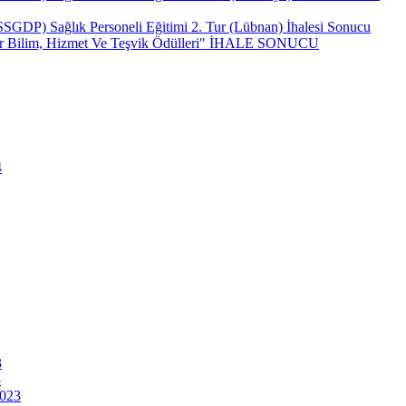
(SSGDP) Sağlık Personeli Eğitimi 2. Tur (Lübnan) İhalesi Sonucu
ncar Bilim, Hizmet Ve Teşvik Ödülleri" İHALE SONUCU
4
3
3
2023