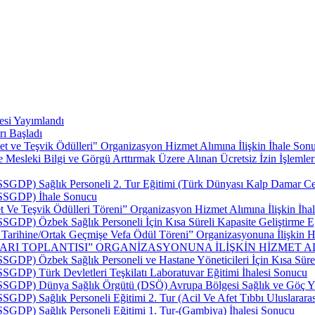
esi Yayımlandı
rı Başladı
t ve Teşvik Ödülleri" Organizasyon Hizmet Alımına İlişkin İhale Sonu
esleki Bilgi ve Görgü Arttırmak Üzere Alınan Ücretsiz İzin İşlemler
SSGDP) Sağlık Personeli 2. Tur Eğitimi (Türk Dünyası Kalp Damar Cerr
 (SSGDP) İhale Sonucu
 Ve Teşvik Ödülleri Töreni” Organizasyon Hizmet Alımına İlişkin İhal
SSGDP) Özbek Sağlık Personeli İçin Kısa Süreli Kapasite Geliştirme E
p Tarihine/Ortak Geçmişe Vefa Ödül Töreni” Organizasyonuna İlişkin Hi
LARI TOPLANTISI” ORGANİZASYONUNA İLİŞKİN HİZMET AL
SSGDP) Özbek Sağlık Personeli ve Hastane Yöneticileri İçin Kısa Sürel
SSGDP) Türk Devletleri Teşkilatı Laboratuvar Eğitimi İhalesi Sonucu
 (SSGDP) Dünya Sağlık Örgütü (DSÖ) Avrupa Bölgesi Sağlık ve Göç Yü
SSGDP) Sağlık Personeli Eğitimi 2. Tur (Acil Ve Afet Tıbbı Uluslarar
(SSGDP) Sağlık Personeli Eğitimi 1. Tur-(Gambiya) İhalesi Sonucu