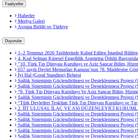
Faaliyetler
Haberler
Medya Galeri
Avrupa Birliği ve Türkiye
Duyurular
1–2 Temmuz 2026 Tarihlerinde Kabul Edilen İstanbul Bildirg
4. Kral Selman Küresel Engellilik Araştırma Ödülü Başvurula
"10. Türk Tıp Dünyası Kurultayı ve Aziz Sancar Bilim, Hizme
657 sayılı Devlet Memurları Kanunu’nun 78. Maddesine Göre M
İyi Hal (Good Standing) Belgesi
Sağlık Sisteminin Güçlendirilmesi ve Desteklenmesi Projesi (
Sağlık Sisteminin Güçlendirilmesi ve Desteklenmesi Projesi
“9. Türk Tıp Dünyası Kurultayı Ve Aziz Sancar Bilim, Hizmet
Sağlık Sisteminin Güçlendirilmesi ve Desteklenmesi Projesi (
“Türk Devletleri Teşkilatı Türk Tıp Dünyası Kurultayı ve Tı
2. İİT ULUSAL İLAÇ VE AŞI DÜZENLEYİCİ KURUM
Sağlık Sisteminin Güçlendirilmesi ve Desteklenmesi Projesi (
Sağlık Sisteminin Güçlendirilmesi ve Desteklenmesi Projesi (
Sağlık Sisteminin Güçlendirilmesi ve Desteklenmesi Projesi
Sağlık Sisteminin Güçlendirilmesi ve Desteklenmesi Projesi (
Sağlık Sisteminin Güçlendirilmesi ve Desteklenmesi Projesi 