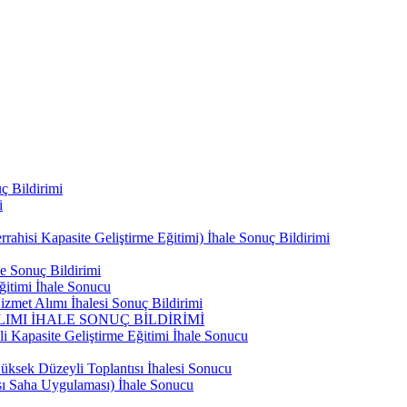
ç Bildirimi
i
ahisi Kapasite Geliştirme Eğitimi) İhale Sonuç Bildirimi
e Sonuç Bildirimi
ğitimi İhale Sonucu
zmet Alımı İhalesi Sonuç Bildirimi
IMI İHALE SONUÇ BİLDİRİMİ
i Kapasite Geliştirme Eğitimi İhale Sonucu
ksek Düzeyli Toplantısı İhalesi Sonucu
ası Saha Uygulaması) İhale Sonucu