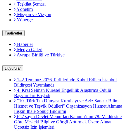
Teşkilat Şeması
Yönetim
Misyon ve Vizyon
Yönerge
Faaliyetler
Haberler
Medya Galeri
Avrupa Birliği ve Türkiye
Duyurular
1–2 Temmuz 2026 Tarihlerinde Kabul Edilen İstanbul
Bildirgesi Yayımlandı
4. Kral Selman Küresel Engellilik Araştırma Ödülü
Başvuruları Başladı
"10. Türk Tıp Dünyası Kurultayı ve Aziz Sancar Bilim,
Hizmet ve Teşvik Ödülleri" Organizasyon Hizmet Alımına
İlişkin İhale Sonuç Bildirimi
657 sayılı Devlet Memurları Kanunu’nun 78. Maddesine
Göre Mesleki Bilgi ve Görgü Arttırmak Üzere Alınan
Ücretsiz İzin İşlemleri