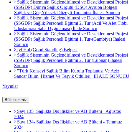
Sağlık Sisteminin Güçlendirilmesi ve Desteklenmesi Projesi
(SSGDP) Dünya Sağlık Örgütü (DSÖ) Avrupa Bölgesi
Sağlık ve Göç Yüksek Düzeyli Toplantısı İhalesi Sonucu
Sağlık Sisteminin Güçlendirilmesi ve Desteklenmesi Projesi
(SSGDP) Sağlık Personeli Eğitimi 2. Tur (Acil Ve Afet Tıbbı
Uluslararası Saha Uygulaması) İhale Sonucu
Sağlık Sisteminin Güçlendirilmesi ve Desteklenmesi Projesi
(SSGDP) Sağlık Personeli Eğitimi 1. Tur-(Gambiya) İhalesi
Sonucu
İyi Hal (Good Standing) Belgesi
Sağlık Sisteminin Güçlendirilmesi ve Desteklenmesi Projesi
(SSGDP) Sağlık Personeli Eğitimi 2. Tur (Lübnan) İhalesi
Sonucu
"Türk Konseyi Sağlık Bilim Kurulu Toplantısı Ve Aziz
Sancar Bilim, Hizmet Ve Teşvik Ödülleri" İHALE SONUCU
Yayınlar
Bültenlerimiz
Sayı 135- Sağlıkta Dış İlişkiler ve AB Bülteni - Ağustos
2024
Sayı 134- Sağlıkta Dış İlişkiler ve AB Bülteni - Temmuz
2024