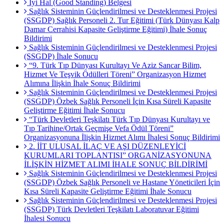
İyi Hal (Good Standing) Belgesi
Sağlık Sisteminin Güçlendirilmesi ve Desteklenmesi Projesi
(SSGDP) Sağlık Personeli 2. Tur Eğitimi (Türk Dünyası Kalp
Damar Cerrahisi Kapasite Geliştirme Eğitimi) İhale Sonuç
Bildirimi
Sağlık Sisteminin Güçlendirilmesi ve Desteklenmesi Projesi
(SSGDP) İhale Sonucu
“9. Türk Tıp Dünyası Kurultayı Ve Aziz Sancar Bilim,
Hizmet Ve Teşvik Ödülleri Töreni” Organizasyon Hizmet
Alımına İlişkin İhale Sonuç Bildirimi
Sağlık Sisteminin Güçlendirilmesi ve Desteklenmesi Projesi
(SSGDP) Özbek Sağlık Personeli İçin Kısa Süreli Kapasite
Geliştirme Eğitimi İhale Sonucu
“Türk Devletleri Teşkilatı Türk Tıp Dünyası Kurultayı ve
Tıp Tarihine/Ortak Geçmişe Vefa Ödül Töreni”
Organizasyonuna İlişkin Hizmet Alımı İhalesi Sonuç Bildirimi
2. İİT ULUSAL İLAÇ VE AŞI DÜZENLEYİCİ
KURUMLARI TOPLANTISI” ORGANİZASYONUNA
İLİŞKİN HİZMET ALIMI İHALE SONUÇ BİLDİRİMİ
Sağlık Sisteminin Güçlendirilmesi ve Desteklenmesi Projesi
(SSGDP) Özbek Sağlık Personeli ve Hastane Yöneticileri İçin
Kısa Süreli Kapasite Geliştirme Eğitimi İhale Sonucu
Sağlık Sisteminin Güçlendirilmesi ve Desteklenmesi Projesi
(SSGDP) Türk Devletleri Teşkilatı Laboratuvar Eğitimi
İhalesi Sonucu