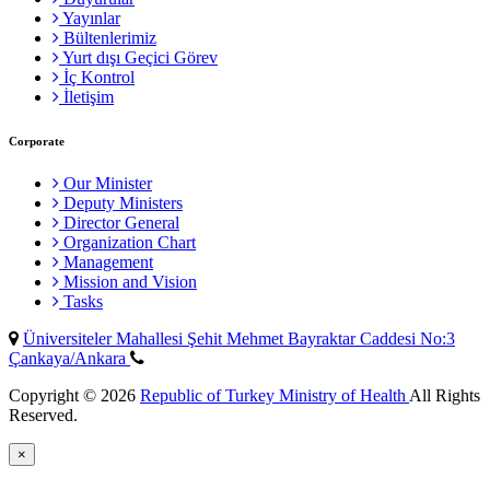
Yayınlar
Bültenlerimiz
Yurt dışı Geçici Görev
İç Kontrol
İletişim
Corporate
Our Minister
Deputy Ministers
Director General
Organization Chart
Management
Mission and Vision
Tasks
Üniversiteler Mahallesi Şehit Mehmet Bayraktar Caddesi No:3
Çankaya/Ankara
Copyright © 2026
Republic of Turkey Ministry of Health
All Rights
Reserved.
×