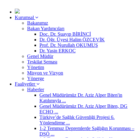
Kurumsal
Bakanımız
Bakan Yardımcıları
Doç. Dr. Şuayıp BİRİNCİ
Dr. Öğr. Üyesi Halim ÖZÇEVİK
Prof. Dr. Nurullah OKUMUŞ
Dr. Yasin ERKOÇ
Genel Müdür
Teşkilat Şeması
Yönetim
Misyon ve Vizyon
Yönerge
Faaliyetler
Haberler
Genel Müdürümüz Dr. Aziz Alper Biten'in
Katılımıyla ...
Genel Müdürümüz Dr. Aziz Alper Biten, DG
ECHO ...
Türkiye’de Sağlık Güvenliği Projesi 6.
Yönlendirme ...
1-2 Temmuz Depremlerde Sağlığın Korunması –
DSÖ ...