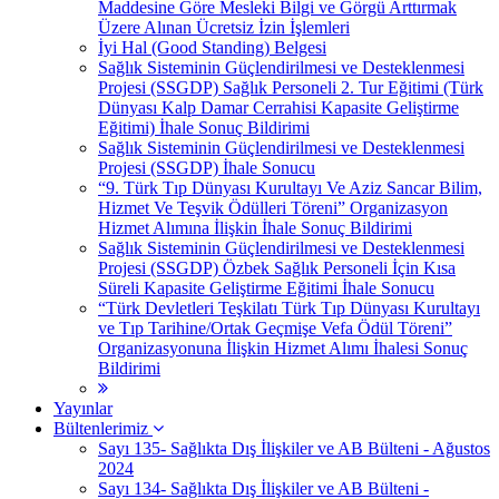
Maddesine Göre Mesleki Bilgi ve Görgü Arttırmak
Üzere Alınan Ücretsiz İzin İşlemleri
İyi Hal (Good Standing) Belgesi
Sağlık Sisteminin Güçlendirilmesi ve Desteklenmesi
Projesi (SSGDP) Sağlık Personeli 2. Tur Eğitimi (Türk
Dünyası Kalp Damar Cerrahisi Kapasite Geliştirme
Eğitimi) İhale Sonuç Bildirimi
Sağlık Sisteminin Güçlendirilmesi ve Desteklenmesi
Projesi (SSGDP) İhale Sonucu
“9. Türk Tıp Dünyası Kurultayı Ve Aziz Sancar Bilim,
Hizmet Ve Teşvik Ödülleri Töreni” Organizasyon
Hizmet Alımına İlişkin İhale Sonuç Bildirimi
Sağlık Sisteminin Güçlendirilmesi ve Desteklenmesi
Projesi (SSGDP) Özbek Sağlık Personeli İçin Kısa
Süreli Kapasite Geliştirme Eğitimi İhale Sonucu
“Türk Devletleri Teşkilatı Türk Tıp Dünyası Kurultayı
ve Tıp Tarihine/Ortak Geçmişe Vefa Ödül Töreni”
Organizasyonuna İlişkin Hizmet Alımı İhalesi Sonuç
Bildirimi
Yayınlar
Bültenlerimiz
Sayı 135- Sağlıkta Dış İlişkiler ve AB Bülteni - Ağustos
2024
Sayı 134- Sağlıkta Dış İlişkiler ve AB Bülteni -