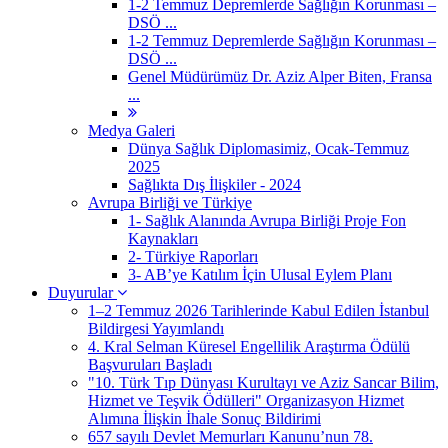
1-2 Temmuz Depremlerde Sağlığın Korunması –
DSÖ ...
1-2 Temmuz Depremlerde Sağlığın Korunması –
DSÖ ...
Genel Müdürümüz Dr. Aziz Alper Biten, Fransa
...
Medya Galeri
Dünya Sağlık Diplomasimiz, Ocak-Temmuz
2025
Sağlıkta Dış İlişkiler - 2024
Avrupa Birliği ve Türkiye
1- Sağlık Alanında Avrupa Birliği Proje Fon
Kaynakları
2- Türkiye Raporları
3- AB’ye Katılım İçin Ulusal Eylem Planı
Duyurular
1–2 Temmuz 2026 Tarihlerinde Kabul Edilen İstanbul
Bildirgesi Yayımlandı
4. Kral Selman Küresel Engellilik Araştırma Ödülü
Başvuruları Başladı
"10. Türk Tıp Dünyası Kurultayı ve Aziz Sancar Bilim,
Hizmet ve Teşvik Ödülleri" Organizasyon Hizmet
Alımına İlişkin İhale Sonuç Bildirimi
657 sayılı Devlet Memurları Kanunu’nun 78.