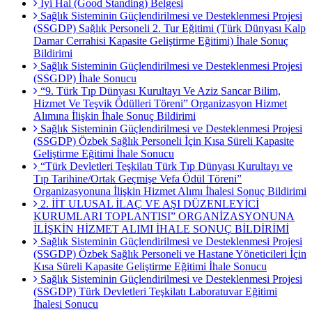
İyi Hal (Good Standing) Belgesi
Sağlık Sisteminin Güçlendirilmesi ve Desteklenmesi Projesi
(SSGDP) Sağlık Personeli 2. Tur Eğitimi (Türk Dünyası Kalp
Damar Cerrahisi Kapasite Geliştirme Eğitimi) İhale Sonuç
Bildirimi
Sağlık Sisteminin Güçlendirilmesi ve Desteklenmesi Projesi
(SSGDP) İhale Sonucu
“9. Türk Tıp Dünyası Kurultayı Ve Aziz Sancar Bilim,
Hizmet Ve Teşvik Ödülleri Töreni” Organizasyon Hizmet
Alımına İlişkin İhale Sonuç Bildirimi
Sağlık Sisteminin Güçlendirilmesi ve Desteklenmesi Projesi
(SSGDP) Özbek Sağlık Personeli İçin Kısa Süreli Kapasite
Geliştirme Eğitimi İhale Sonucu
“Türk Devletleri Teşkilatı Türk Tıp Dünyası Kurultayı ve
Tıp Tarihine/Ortak Geçmişe Vefa Ödül Töreni”
Organizasyonuna İlişkin Hizmet Alımı İhalesi Sonuç Bildirimi
2. İİT ULUSAL İLAÇ VE AŞI DÜZENLEYİCİ
KURUMLARI TOPLANTISI” ORGANİZASYONUNA
İLİŞKİN HİZMET ALIMI İHALE SONUÇ BİLDİRİMİ
Sağlık Sisteminin Güçlendirilmesi ve Desteklenmesi Projesi
(SSGDP) Özbek Sağlık Personeli ve Hastane Yöneticileri İçin
Kısa Süreli Kapasite Geliştirme Eğitimi İhale Sonucu
Sağlık Sisteminin Güçlendirilmesi ve Desteklenmesi Projesi
(SSGDP) Türk Devletleri Teşkilatı Laboratuvar Eğitimi
İhalesi Sonucu