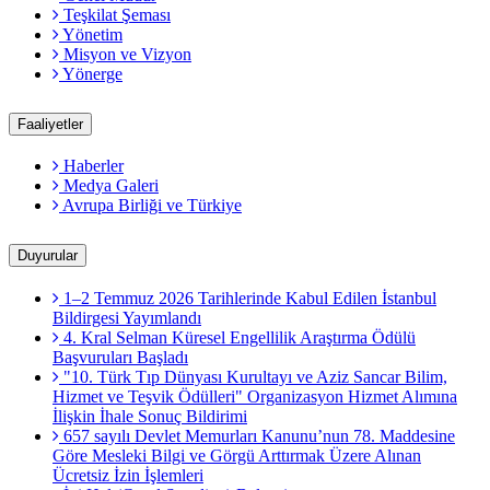
Teşkilat Şeması
Yönetim
Misyon ve Vizyon
Yönerge
Faaliyetler
Haberler
Medya Galeri
Avrupa Birliği ve Türkiye
Duyurular
1–2 Temmuz 2026 Tarihlerinde Kabul Edilen İstanbul
Bildirgesi Yayımlandı
4. Kral Selman Küresel Engellilik Araştırma Ödülü
Başvuruları Başladı
"10. Türk Tıp Dünyası Kurultayı ve Aziz Sancar Bilim,
Hizmet ve Teşvik Ödülleri" Organizasyon Hizmet Alımına
İlişkin İhale Sonuç Bildirimi
657 sayılı Devlet Memurları Kanunu’nun 78. Maddesine
Göre Mesleki Bilgi ve Görgü Arttırmak Üzere Alınan
Ücretsiz İzin İşlemleri