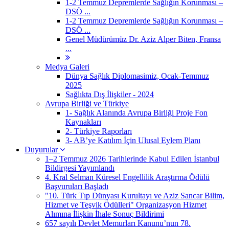
1-2 Temmuz Depremlerde Sağlığın Korunması –
DSÖ ...
1-2 Temmuz Depremlerde Sağlığın Korunması –
DSÖ ...
Genel Müdürümüz Dr. Aziz Alper Biten, Fransa
...
Medya Galeri
Dünya Sağlık Diplomasimiz, Ocak-Temmuz
2025
Sağlıkta Dış İlişkiler - 2024
Avrupa Birliği ve Türkiye
1- Sağlık Alanında Avrupa Birliği Proje Fon
Kaynakları
2- Türkiye Raporları
3- AB’ye Katılım İçin Ulusal Eylem Planı
Duyurular
1–2 Temmuz 2026 Tarihlerinde Kabul Edilen İstanbul
Bildirgesi Yayımlandı
4. Kral Selman Küresel Engellilik Araştırma Ödülü
Başvuruları Başladı
"10. Türk Tıp Dünyası Kurultayı ve Aziz Sancar Bilim,
Hizmet ve Teşvik Ödülleri" Organizasyon Hizmet
Alımına İlişkin İhale Sonuç Bildirimi
657 sayılı Devlet Memurları Kanunu’nun 78.