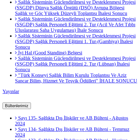
Sağlık Sisteminin Güçlendirilmesi ve Desteklenmesi Projesi
(SSGDP) Dünya Sağlık Örgütü (DSÖ) Avrupa Bölgesi
Sağlık ve Göç Yüksek Düzeyli Toplantısı İhalesi Sonucu
Sağlık Sisteminin Güçlendirilmesi ve Desteklenmesi Projesi
(SSGDP) Sağlık Personeli Eğitimi 2. Tur (Acil Ve Afet Tıbbı
Uluslararası Saha Uygulaması) İhale Sonucu
Sağlık Sisteminin Güçlendirilmesi ve Desteklenmesi Projesi
(SSGDP) Sağlık Personeli Eğitimi 1. Tur-(Gambiya) İhalesi
Sonucu
İyi Hal (Good Standing) Belgesi
Sağlık Sisteminin Güçlendirilmesi ve Desteklenmesi Projesi
(SSGDP) Sağlık Personeli Eğitimi 2. Tur (Lübnan) İhalesi
Sonucu
"Türk Konseyi Sağlık Bilim Kurulu Toplantısı Ve Aziz
Sancar Bilim, Hizmet Ve Teşvik Ödülleri" İHALE SONUCU
Yayınlar
Bültenlerimiz
Sayı 135- Sağlıkta Dış İlişkiler ve AB Bülteni - Ağustos
2024
Sayı 134- Sağlıkta Dış İlişkiler ve AB Bülteni - Temmuz
2024