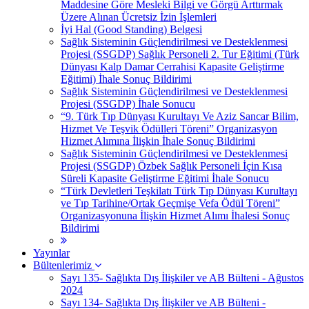
Maddesine Göre Mesleki Bilgi ve Görgü Arttırmak
Üzere Alınan Ücretsiz İzin İşlemleri
İyi Hal (Good Standing) Belgesi
Sağlık Sisteminin Güçlendirilmesi ve Desteklenmesi
Projesi (SSGDP) Sağlık Personeli 2. Tur Eğitimi (Türk
Dünyası Kalp Damar Cerrahisi Kapasite Geliştirme
Eğitimi) İhale Sonuç Bildirimi
Sağlık Sisteminin Güçlendirilmesi ve Desteklenmesi
Projesi (SSGDP) İhale Sonucu
“9. Türk Tıp Dünyası Kurultayı Ve Aziz Sancar Bilim,
Hizmet Ve Teşvik Ödülleri Töreni” Organizasyon
Hizmet Alımına İlişkin İhale Sonuç Bildirimi
Sağlık Sisteminin Güçlendirilmesi ve Desteklenmesi
Projesi (SSGDP) Özbek Sağlık Personeli İçin Kısa
Süreli Kapasite Geliştirme Eğitimi İhale Sonucu
“Türk Devletleri Teşkilatı Türk Tıp Dünyası Kurultayı
ve Tıp Tarihine/Ortak Geçmişe Vefa Ödül Töreni”
Organizasyonuna İlişkin Hizmet Alımı İhalesi Sonuç
Bildirimi
Yayınlar
Bültenlerimiz
Sayı 135- Sağlıkta Dış İlişkiler ve AB Bülteni - Ağustos
2024
Sayı 134- Sağlıkta Dış İlişkiler ve AB Bülteni -