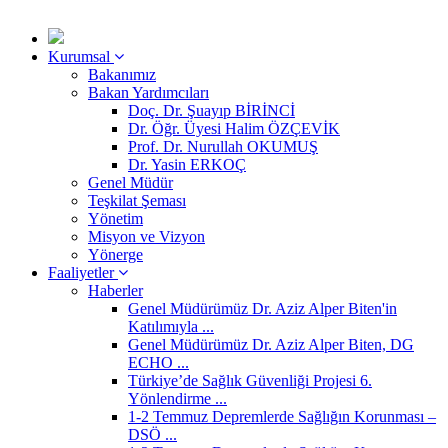
Kurumsal
Bakanımız
Bakan Yardımcıları
Doç. Dr. Şuayıp BİRİNCİ
Dr. Öğr. Üyesi Halim ÖZÇEVİK
Prof. Dr. Nurullah OKUMUŞ
Dr. Yasin ERKOÇ
Genel Müdür
Teşkilat Şeması
Yönetim
Misyon ve Vizyon
Yönerge
Faaliyetler
Haberler
Genel Müdürümüz Dr. Aziz Alper Biten'in
Katılımıyla ...
Genel Müdürümüz Dr. Aziz Alper Biten, DG
ECHO ...
Türkiye’de Sağlık Güvenliği Projesi 6.
Yönlendirme ...
1-2 Temmuz Depremlerde Sağlığın Korunması –
DSÖ ...