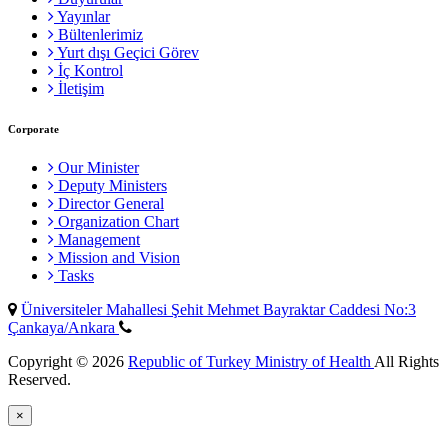
Yayınlar
Bültenlerimiz
Yurt dışı Geçici Görev
İç Kontrol
İletişim
Corporate
Our Minister
Deputy Ministers
Director General
Organization Chart
Management
Mission and Vision
Tasks
Üniversiteler Mahallesi Şehit Mehmet Bayraktar Caddesi No:3
Çankaya/Ankara
Copyright © 2026
Republic of Turkey Ministry of Health
All Rights
Reserved.
×