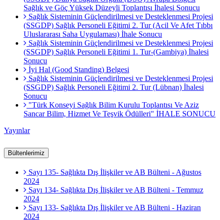
Sağlık ve Göç Yüksek Düzeyli Toplantısı İhalesi Sonucu
Sağlık Sisteminin Güçlendirilmesi ve Desteklenmesi Projesi
(SSGDP) Sağlık Personeli Eğitimi 2. Tur (Acil Ve Afet Tıbbı
Uluslararası Saha Uygulaması) İhale Sonucu
Sağlık Sisteminin Güçlendirilmesi ve Desteklenmesi Projesi
(SSGDP) Sağlık Personeli Eğitimi 1. Tur-(Gambiya) İhalesi
Sonucu
İyi Hal (Good Standing) Belgesi
Sağlık Sisteminin Güçlendirilmesi ve Desteklenmesi Projesi
(SSGDP) Sağlık Personeli Eğitimi 2. Tur (Lübnan) İhalesi
Sonucu
"Türk Konseyi Sağlık Bilim Kurulu Toplantısı Ve Aziz
Sancar Bilim, Hizmet Ve Teşvik Ödülleri" İHALE SONUCU
Yayınlar
Bültenlerimiz
Sayı 135- Sağlıkta Dış İlişkiler ve AB Bülteni - Ağustos
2024
Sayı 134- Sağlıkta Dış İlişkiler ve AB Bülteni - Temmuz
2024
Sayı 133- Sağlıkta Dış İlişkiler ve AB Bülteni - Haziran
2024