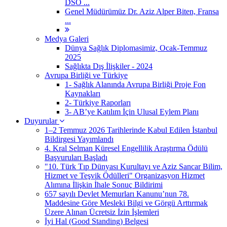
DSÖ ...
Genel Müdürümüz Dr. Aziz Alper Biten, Fransa
...
Medya Galeri
Dünya Sağlık Diplomasimiz, Ocak-Temmuz
2025
Sağlıkta Dış İlişkiler - 2024
Avrupa Birliği ve Türkiye
1- Sağlık Alanında Avrupa Birliği Proje Fon
Kaynakları
2- Türkiye Raporları
3- AB’ye Katılım İçin Ulusal Eylem Planı
Duyurular
1–2 Temmuz 2026 Tarihlerinde Kabul Edilen İstanbul
Bildirgesi Yayımlandı
4. Kral Selman Küresel Engellilik Araştırma Ödülü
Başvuruları Başladı
"10. Türk Tıp Dünyası Kurultayı ve Aziz Sancar Bilim,
Hizmet ve Teşvik Ödülleri" Organizasyon Hizmet
Alımına İlişkin İhale Sonuç Bildirimi
657 sayılı Devlet Memurları Kanunu’nun 78.
Maddesine Göre Mesleki Bilgi ve Görgü Arttırmak
Üzere Alınan Ücretsiz İzin İşlemleri
İyi Hal (Good Standing) Belgesi