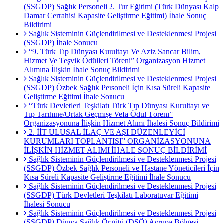
(SSGDP) Sağlık Personeli 2. Tur Eğitimi (Türk Dünyası Kalp
Damar Cerrahisi Kapasite Geliştirme Eğitimi) İhale Sonuç
Bildirimi
Sağlık Sisteminin Güçlendirilmesi ve Desteklenmesi Projesi
(SSGDP) İhale Sonucu
“9. Türk Tıp Dünyası Kurultayı Ve Aziz Sancar Bilim,
Hizmet Ve Teşvik Ödülleri Töreni” Organizasyon Hizmet
Alımına İlişkin İhale Sonuç Bildirimi
Sağlık Sisteminin Güçlendirilmesi ve Desteklenmesi Projesi
(SSGDP) Özbek Sağlık Personeli İçin Kısa Süreli Kapasite
Geliştirme Eğitimi İhale Sonucu
“Türk Devletleri Teşkilatı Türk Tıp Dünyası Kurultayı ve
Tıp Tarihine/Ortak Geçmişe Vefa Ödül Töreni”
Organizasyonuna İlişkin Hizmet Alımı İhalesi Sonuç Bildirimi
2. İİT ULUSAL İLAÇ VE AŞI DÜZENLEYİCİ
KURUMLARI TOPLANTISI” ORGANİZASYONUNA
İLİŞKİN HİZMET ALIMI İHALE SONUÇ BİLDİRİMİ
Sağlık Sisteminin Güçlendirilmesi ve Desteklenmesi Projesi
(SSGDP) Özbek Sağlık Personeli ve Hastane Yöneticileri İçin
Kısa Süreli Kapasite Geliştirme Eğitimi İhale Sonucu
Sağlık Sisteminin Güçlendirilmesi ve Desteklenmesi Projesi
(SSGDP) Türk Devletleri Teşkilatı Laboratuvar Eğitimi
İhalesi Sonucu
Sağlık Sisteminin Güçlendirilmesi ve Desteklenmesi Projesi
(SSGDP) Dünya Sağlık Örgütü (DSÖ) Avrupa Bölgesi