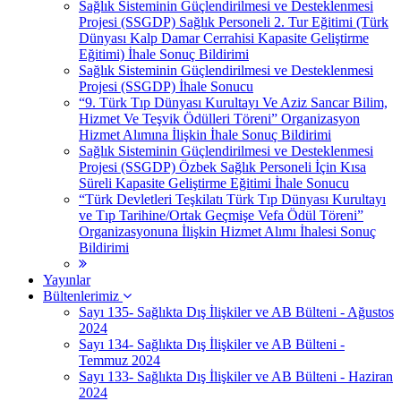
Sağlık Sisteminin Güçlendirilmesi ve Desteklenmesi
Projesi (SSGDP) Sağlık Personeli 2. Tur Eğitimi (Türk
Dünyası Kalp Damar Cerrahisi Kapasite Geliştirme
Eğitimi) İhale Sonuç Bildirimi
Sağlık Sisteminin Güçlendirilmesi ve Desteklenmesi
Projesi (SSGDP) İhale Sonucu
“9. Türk Tıp Dünyası Kurultayı Ve Aziz Sancar Bilim,
Hizmet Ve Teşvik Ödülleri Töreni” Organizasyon
Hizmet Alımına İlişkin İhale Sonuç Bildirimi
Sağlık Sisteminin Güçlendirilmesi ve Desteklenmesi
Projesi (SSGDP) Özbek Sağlık Personeli İçin Kısa
Süreli Kapasite Geliştirme Eğitimi İhale Sonucu
“Türk Devletleri Teşkilatı Türk Tıp Dünyası Kurultayı
ve Tıp Tarihine/Ortak Geçmişe Vefa Ödül Töreni”
Organizasyonuna İlişkin Hizmet Alımı İhalesi Sonuç
Bildirimi
Yayınlar
Bültenlerimiz
Sayı 135- Sağlıkta Dış İlişkiler ve AB Bülteni - Ağustos
2024
Sayı 134- Sağlıkta Dış İlişkiler ve AB Bülteni -
Temmuz 2024
Sayı 133- Sağlıkta Dış İlişkiler ve AB Bülteni - Haziran
2024