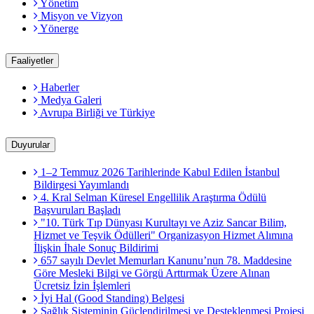
Yönetim
Misyon ve Vizyon
Yönerge
Faaliyetler
Haberler
Medya Galeri
Avrupa Birliği ve Türkiye
Duyurular
1–2 Temmuz 2026 Tarihlerinde Kabul Edilen İstanbul
Bildirgesi Yayımlandı
4. Kral Selman Küresel Engellilik Araştırma Ödülü
Başvuruları Başladı
"10. Türk Tıp Dünyası Kurultayı ve Aziz Sancar Bilim,
Hizmet ve Teşvik Ödülleri" Organizasyon Hizmet Alımına
İlişkin İhale Sonuç Bildirimi
657 sayılı Devlet Memurları Kanunu’nun 78. Maddesine
Göre Mesleki Bilgi ve Görgü Arttırmak Üzere Alınan
Ücretsiz İzin İşlemleri
İyi Hal (Good Standing) Belgesi
Sağlık Sisteminin Güçlendirilmesi ve Desteklenmesi Projesi