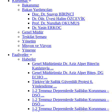
Kurumsal
Bakanımız
Bakan Yardımcıları
Doç. Dr. Şuayıp BİRİNCİ
Dr. Öğr. Üyesi Halim ÖZÇEVİK
Prof. Dr. Nurullah OKUMUŞ
Dr. Yasin ERKOÇ
Genel Müdür
Teşkilat Şeması
Yönetim
Misyon ve Vizyon
Yönerge
Faaliyetler
Haberler
Genel Müdürümüz Dr. Aziz Alper Biten'in
Katılımıyla ...
Genel Müdürümüz Dr. Aziz Alper Biten, DG
ECHO ...
Türkiye’de Sağlık Güvenliği Projesi 6.
Yönlendirme ...
1-2 Temmuz Depremlerde Sağlığın Korunması –
DSÖ ...
1-2 Temmuz Depremlerde Sağlığın Korunması –
DSÖ ...
1-2 Temmuz Depremlerde Sağlığın Korunması –