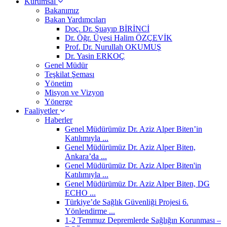
Kurumsal
Bakanımız
Bakan Yardımcıları
Doç. Dr. Şuayıp BİRİNCİ
Dr. Öğr. Üyesi Halim ÖZÇEVİK
Prof. Dr. Nurullah OKUMUŞ
Dr. Yasin ERKOÇ
Genel Müdür
Teşkilat Şeması
Yönetim
Misyon ve Vizyon
Yönerge
Faaliyetler
Haberler
Genel Müdürümüz Dr. Aziz Alper Biten’in
Katılımıyla ...
Genel Müdürümüz Dr. Aziz Alper Biten,
Ankara’da ...
Genel Müdürümüz Dr. Aziz Alper Biten'in
Katılımıyla ...
Genel Müdürümüz Dr. Aziz Alper Biten, DG
ECHO ...
Türkiye’de Sağlık Güvenliği Projesi 6.
Yönlendirme ...
1-2 Temmuz Depremlerde Sağlığın Korunması –