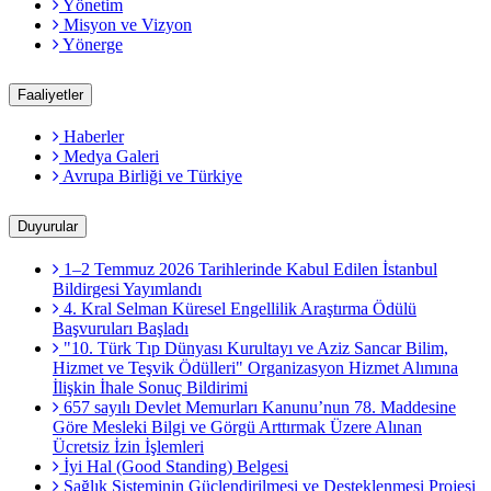
Yönetim
Misyon ve Vizyon
Yönerge
Faaliyetler
Haberler
Medya Galeri
Avrupa Birliği ve Türkiye
Duyurular
1–2 Temmuz 2026 Tarihlerinde Kabul Edilen İstanbul
Bildirgesi Yayımlandı
4. Kral Selman Küresel Engellilik Araştırma Ödülü
Başvuruları Başladı
"10. Türk Tıp Dünyası Kurultayı ve Aziz Sancar Bilim,
Hizmet ve Teşvik Ödülleri" Organizasyon Hizmet Alımına
İlişkin İhale Sonuç Bildirimi
657 sayılı Devlet Memurları Kanunu’nun 78. Maddesine
Göre Mesleki Bilgi ve Görgü Arttırmak Üzere Alınan
Ücretsiz İzin İşlemleri
İyi Hal (Good Standing) Belgesi
Sağlık Sisteminin Güçlendirilmesi ve Desteklenmesi Projesi