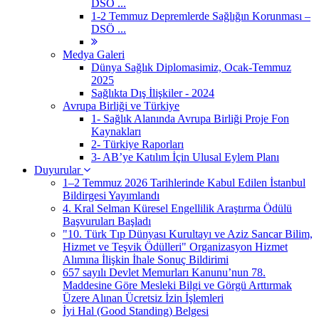
DSÖ ...
1-2 Temmuz Depremlerde Sağlığın Korunması –
DSÖ ...
Medya Galeri
Dünya Sağlık Diplomasimiz, Ocak-Temmuz
2025
Sağlıkta Dış İlişkiler - 2024
Avrupa Birliği ve Türkiye
1- Sağlık Alanında Avrupa Birliği Proje Fon
Kaynakları
2- Türkiye Raporları
3- AB’ye Katılım İçin Ulusal Eylem Planı
Duyurular
1–2 Temmuz 2026 Tarihlerinde Kabul Edilen İstanbul
Bildirgesi Yayımlandı
4. Kral Selman Küresel Engellilik Araştırma Ödülü
Başvuruları Başladı
"10. Türk Tıp Dünyası Kurultayı ve Aziz Sancar Bilim,
Hizmet ve Teşvik Ödülleri" Organizasyon Hizmet
Alımına İlişkin İhale Sonuç Bildirimi
657 sayılı Devlet Memurları Kanunu’nun 78.
Maddesine Göre Mesleki Bilgi ve Görgü Arttırmak
Üzere Alınan Ücretsiz İzin İşlemleri
İyi Hal (Good Standing) Belgesi