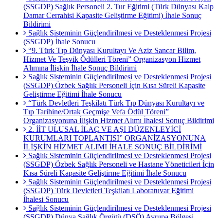
(SSGDP) Sağlık Personeli 2. Tur Eğitimi (Türk Dünyası Kalp
Damar Cerrahisi Kapasite Geliştirme Eğitimi) İhale Sonuç
Bildirimi
Sağlık Sisteminin Güçlendirilmesi ve Desteklenmesi Projesi
(SSGDP) İhale Sonucu
“9. Türk Tıp Dünyası Kurultayı Ve Aziz Sancar Bilim,
Hizmet Ve Teşvik Ödülleri Töreni” Organizasyon Hizmet
Alımına İlişkin İhale Sonuç Bildirimi
Sağlık Sisteminin Güçlendirilmesi ve Desteklenmesi Projesi
(SSGDP) Özbek Sağlık Personeli İçin Kısa Süreli Kapasite
Geliştirme Eğitimi İhale Sonucu
“Türk Devletleri Teşkilatı Türk Tıp Dünyası Kurultayı ve
Tıp Tarihine/Ortak Geçmişe Vefa Ödül Töreni”
Organizasyonuna İlişkin Hizmet Alımı İhalesi Sonuç Bildirimi
2. İİT ULUSAL İLAÇ VE AŞI DÜZENLEYİCİ
KURUMLARI TOPLANTISI” ORGANİZASYONUNA
İLİŞKİN HİZMET ALIMI İHALE SONUÇ BİLDİRİMİ
Sağlık Sisteminin Güçlendirilmesi ve Desteklenmesi Projesi
(SSGDP) Özbek Sağlık Personeli ve Hastane Yöneticileri İçin
Kısa Süreli Kapasite Geliştirme Eğitimi İhale Sonucu
Sağlık Sisteminin Güçlendirilmesi ve Desteklenmesi Projesi
(SSGDP) Türk Devletleri Teşkilatı Laboratuvar Eğitimi
İhalesi Sonucu
Sağlık Sisteminin Güçlendirilmesi ve Desteklenmesi Projesi
(SSGDP) Dünya Sağlık Örgütü (DSÖ) Avrupa Bölgesi