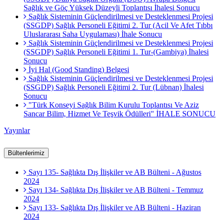
Sağlık ve Göç Yüksek Düzeyli Toplantısı İhalesi Sonucu
Sağlık Sisteminin Güçlendirilmesi ve Desteklenmesi Projesi
(SSGDP) Sağlık Personeli Eğitimi 2. Tur (Acil Ve Afet Tıbbı
Uluslararası Saha Uygulaması) İhale Sonucu
Sağlık Sisteminin Güçlendirilmesi ve Desteklenmesi Projesi
(SSGDP) Sağlık Personeli Eğitimi 1. Tur-(Gambiya) İhalesi
Sonucu
İyi Hal (Good Standing) Belgesi
Sağlık Sisteminin Güçlendirilmesi ve Desteklenmesi Projesi
(SSGDP) Sağlık Personeli Eğitimi 2. Tur (Lübnan) İhalesi
Sonucu
"Türk Konseyi Sağlık Bilim Kurulu Toplantısı Ve Aziz
Sancar Bilim, Hizmet Ve Teşvik Ödülleri" İHALE SONUCU
Yayınlar
Bültenlerimiz
Sayı 135- Sağlıkta Dış İlişkiler ve AB Bülteni - Ağustos
2024
Sayı 134- Sağlıkta Dış İlişkiler ve AB Bülteni - Temmuz
2024
Sayı 133- Sağlıkta Dış İlişkiler ve AB Bülteni - Haziran
2024