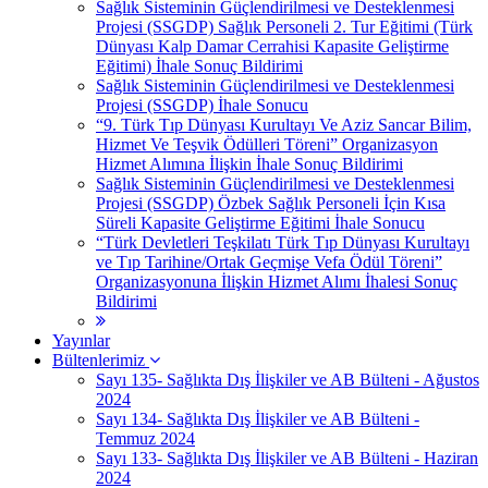
Sağlık Sisteminin Güçlendirilmesi ve Desteklenmesi
Projesi (SSGDP) Sağlık Personeli 2. Tur Eğitimi (Türk
Dünyası Kalp Damar Cerrahisi Kapasite Geliştirme
Eğitimi) İhale Sonuç Bildirimi
Sağlık Sisteminin Güçlendirilmesi ve Desteklenmesi
Projesi (SSGDP) İhale Sonucu
“9. Türk Tıp Dünyası Kurultayı Ve Aziz Sancar Bilim,
Hizmet Ve Teşvik Ödülleri Töreni” Organizasyon
Hizmet Alımına İlişkin İhale Sonuç Bildirimi
Sağlık Sisteminin Güçlendirilmesi ve Desteklenmesi
Projesi (SSGDP) Özbek Sağlık Personeli İçin Kısa
Süreli Kapasite Geliştirme Eğitimi İhale Sonucu
“Türk Devletleri Teşkilatı Türk Tıp Dünyası Kurultayı
ve Tıp Tarihine/Ortak Geçmişe Vefa Ödül Töreni”
Organizasyonuna İlişkin Hizmet Alımı İhalesi Sonuç
Bildirimi
Yayınlar
Bültenlerimiz
Sayı 135- Sağlıkta Dış İlişkiler ve AB Bülteni - Ağustos
2024
Sayı 134- Sağlıkta Dış İlişkiler ve AB Bülteni -
Temmuz 2024
Sayı 133- Sağlıkta Dış İlişkiler ve AB Bülteni - Haziran
2024