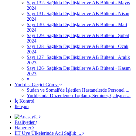
Sayı 132- Sağlıkta Dış İlişkiler ve AB Bülteni - Mayıs
2024
Sayı 131- Sağlıkta Dış İlişkiler ve AB Bülteni - Nisan
2024
Sayı 130- Sağlıkta Dış İlişkiler ve AB Bülteni - Mart
2024
Sayı 129- Sağlıkta Dış İlişkiler ve AB Bülteni - Şubat
2024
Sayı 128- Sağlıkta Dış İlişkiler ve AB Bülteni - Ocak
2024
Sayı 127- Sağlıkta Dış İlişkiler ve AB Bülteni - Aralık
2023
Sayı 126- Sağlıkta Dış İlişkiler ve AB Bülteni - Kasım
2023
Yurt dışı Geçici Görev
Sudan ve Somali'de İşletilen Hastanelerde Personel ...
Yurtdışında Düzenlenen Toplantı, Seminer, Çalışma ...
İç Kontrol
İletişim
Faaliyetler
Haberler
İİT Üye Ülkelerinde Acil Sağlık ...