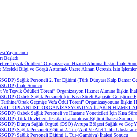
esi Yayımlandı
rı Başladı
t ve Teşvik Ödülleri" Organizasyon Hizmet Alımına İlişkin İhale Sonu
esleki Bilgi ve Görgü Arttırmak Üzere Alınan Ücretsiz İzin İşlemler
SSGDP) Sağlık Personeli 2. Tur Eğitimi (Türk Dünyası Kalp Damar Cerr
 (SSGDP) İhale Sonucu
 Ve Teşvik Ödülleri Töreni” Organizasyon Hizmet Alımına İlişkin İhal
SSGDP) Özbek Sağlık Personeli İçin Kısa Süreli Kapasite Geliştirme E
p Tarihine/Ortak Geçmişe Vefa Ödül Töreni” Organizasyonuna İlişkin Hi
LARI TOPLANTISI” ORGANİZASYONUNA İLİŞKİN HİZMET AL
SSGDP) Özbek Sağlık Personeli ve Hastane Yöneticileri İçin Kısa Sürel
SSGDP) Türk Devletleri Teşkilatı Laboratuvar Eğitimi İhalesi Sonucu
 (SSGDP) Dünya Sağlık Örgütü (DSÖ) Avrupa Bölgesi Sağlık ve Göç Yü
SSGDP) Sağlık Personeli Eğitimi 2. Tur (Acil Ve Afet Tıbbı Uluslarar
(SSGDP) Sağlık Personeli Eğitimi 1. Tur-(Gambiya) İhalesi Sonucu