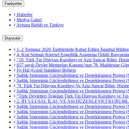
Faaliyetler
Haberler
Medya Galeri
Avrupa Birliği ve Türkiye
Duyurular
1–2 Temmuz 2026 Tarihlerinde Kabul Edilen İstanbul Bildirg
4. Kral Selman Küresel Engellilik Araştırma Ödülü Başvurula
"10. Türk Tıp Dünyası Kurultayı ve Aziz Sancar Bilim, Hizme
657 sayılı Devlet Memurları Kanunu’nun 78. Maddesine Göre M
İyi Hal (Good Standing) Belgesi
Sağlık Sisteminin Güçlendirilmesi ve Desteklenmesi Projesi (
Sağlık Sisteminin Güçlendirilmesi ve Desteklenmesi Projesi
“9. Türk Tıp Dünyası Kurultayı Ve Aziz Sancar Bilim, Hizmet
Sağlık Sisteminin Güçlendirilmesi ve Desteklenmesi Projesi (
“Türk Devletleri Teşkilatı Türk Tıp Dünyası Kurultayı ve Tı
2. İİT ULUSAL İLAÇ VE AŞI DÜZENLEYİCİ KURUM
Sağlık Sisteminin Güçlendirilmesi ve Desteklenmesi Projesi (
Sağlık Sisteminin Güçlendirilmesi ve Desteklenmesi Projesi (
Sağlık Sisteminin Güçlendirilmesi ve Desteklenmesi Projesi
Sağlık Sisteminin Güçlendirilmesi ve Desteklenmesi Projesi (
Sağlık Sisteminin Güçlendirilmesi ve Desteklenmesi Projesi 