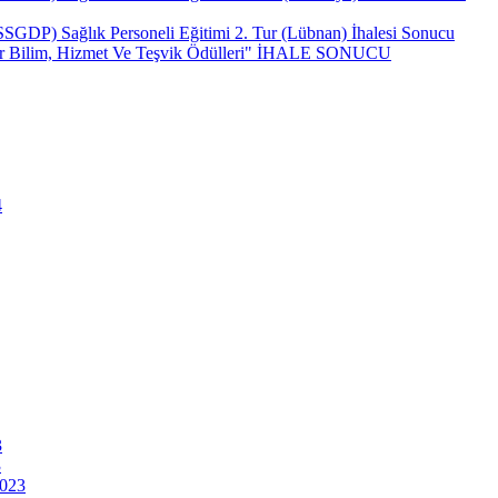
(SSGDP) Sağlık Personeli Eğitimi 2. Tur (Lübnan) İhalesi Sonucu
ncar Bilim, Hizmet Ve Teşvik Ödülleri" İHALE SONUCU
4
3
3
2023