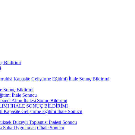
ç Bildirimi
i
ahisi Kapasite Geliştirme Eğitimi) İhale Sonuç Bildirimi
e Sonuç Bildirimi
ğitimi İhale Sonucu
zmet Alımı İhalesi Sonuç Bildirimi
IMI İHALE SONUÇ BİLDİRİMİ
i Kapasite Geliştirme Eğitimi İhale Sonucu
ksek Düzeyli Toplantısı İhalesi Sonucu
ası Saha Uygulaması) İhale Sonucu