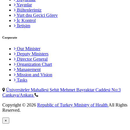
Yayınlar
Bültenlerimiz
Yurt dışı Geçici Görev
İç Kontrol
İletişim
Corporate
Our Minister
Deputy Ministers
Director General
Organization Chart
Management
Mission and Vision
Tasks
Üniversiteler Mahallesi Şehit Mehmet Bayraktar Caddesi No:3
Çankaya/Ankara
Copyright © 2026
Republic of Turkey Ministry of Health
All Rights
Reserved.
×