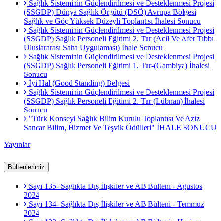
Sağlık Sisteminin Güçlendirilmesi ve Desteklenmesi Projesi
(SSGDP) Dünya Sağlık Örgütü (DSÖ) Avrupa Bölgesi
Sağlık ve Göç Yüksek Düzeyli Toplantısı İhalesi Sonucu
Sağlık Sisteminin Güçlendirilmesi ve Desteklenmesi Projesi
(SSGDP) Sağlık Personeli Eğitimi 2. Tur (Acil Ve Afet Tıbbı
Uluslararası Saha Uygulaması) İhale Sonucu
Sağlık Sisteminin Güçlendirilmesi ve Desteklenmesi Projesi
(SSGDP) Sağlık Personeli Eğitimi 1. Tur-(Gambiya) İhalesi
Sonucu
İyi Hal (Good Standing) Belgesi
Sağlık Sisteminin Güçlendirilmesi ve Desteklenmesi Projesi
(SSGDP) Sağlık Personeli Eğitimi 2. Tur (Lübnan) İhalesi
Sonucu
"Türk Konseyi Sağlık Bilim Kurulu Toplantısı Ve Aziz
Sancar Bilim, Hizmet Ve Teşvik Ödülleri" İHALE SONUCU
Yayınlar
Bültenlerimiz
Sayı 135- Sağlıkta Dış İlişkiler ve AB Bülteni - Ağustos
2024
Sayı 134- Sağlıkta Dış İlişkiler ve AB Bülteni - Temmuz
2024