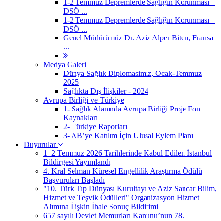
1-2 Temmuz Depremlerde Sağlığın Korunması –
DSÖ ...
1-2 Temmuz Depremlerde Sağlığın Korunması –
DSÖ ...
Genel Müdürümüz Dr. Aziz Alper Biten, Fransa
...
Medya Galeri
Dünya Sağlık Diplomasimiz, Ocak-Temmuz
2025
Sağlıkta Dış İlişkiler - 2024
Avrupa Birliği ve Türkiye
1- Sağlık Alanında Avrupa Birliği Proje Fon
Kaynakları
2- Türkiye Raporları
3- AB’ye Katılım İçin Ulusal Eylem Planı
Duyurular
1–2 Temmuz 2026 Tarihlerinde Kabul Edilen İstanbul
Bildirgesi Yayımlandı
4. Kral Selman Küresel Engellilik Araştırma Ödülü
Başvuruları Başladı
"10. Türk Tıp Dünyası Kurultayı ve Aziz Sancar Bilim,
Hizmet ve Teşvik Ödülleri" Organizasyon Hizmet
Alımına İlişkin İhale Sonuç Bildirimi
657 sayılı Devlet Memurları Kanunu’nun 78.