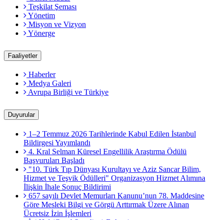
Teşkilat Şeması
Yönetim
Misyon ve Vizyon
Yönerge
Faaliyetler
Haberler
Medya Galeri
Avrupa Birliği ve Türkiye
Duyurular
1–2 Temmuz 2026 Tarihlerinde Kabul Edilen İstanbul
Bildirgesi Yayımlandı
4. Kral Selman Küresel Engellilik Araştırma Ödülü
Başvuruları Başladı
"10. Türk Tıp Dünyası Kurultayı ve Aziz Sancar Bilim,
Hizmet ve Teşvik Ödülleri" Organizasyon Hizmet Alımına
İlişkin İhale Sonuç Bildirimi
657 sayılı Devlet Memurları Kanunu’nun 78. Maddesine
Göre Mesleki Bilgi ve Görgü Arttırmak Üzere Alınan
Ücretsiz İzin İşlemleri