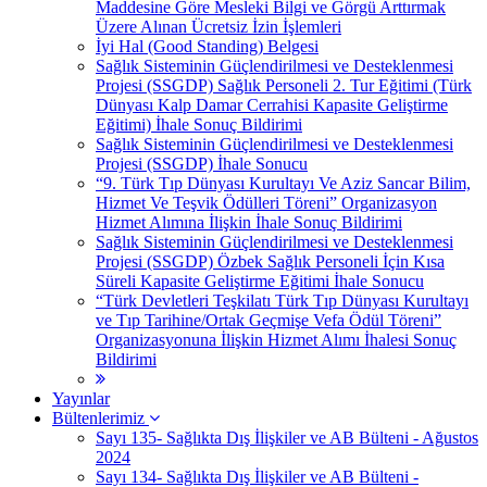
Maddesine Göre Mesleki Bilgi ve Görgü Arttırmak
Üzere Alınan Ücretsiz İzin İşlemleri
İyi Hal (Good Standing) Belgesi
Sağlık Sisteminin Güçlendirilmesi ve Desteklenmesi
Projesi (SSGDP) Sağlık Personeli 2. Tur Eğitimi (Türk
Dünyası Kalp Damar Cerrahisi Kapasite Geliştirme
Eğitimi) İhale Sonuç Bildirimi
Sağlık Sisteminin Güçlendirilmesi ve Desteklenmesi
Projesi (SSGDP) İhale Sonucu
“9. Türk Tıp Dünyası Kurultayı Ve Aziz Sancar Bilim,
Hizmet Ve Teşvik Ödülleri Töreni” Organizasyon
Hizmet Alımına İlişkin İhale Sonuç Bildirimi
Sağlık Sisteminin Güçlendirilmesi ve Desteklenmesi
Projesi (SSGDP) Özbek Sağlık Personeli İçin Kısa
Süreli Kapasite Geliştirme Eğitimi İhale Sonucu
“Türk Devletleri Teşkilatı Türk Tıp Dünyası Kurultayı
ve Tıp Tarihine/Ortak Geçmişe Vefa Ödül Töreni”
Organizasyonuna İlişkin Hizmet Alımı İhalesi Sonuç
Bildirimi
Yayınlar
Bültenlerimiz
Sayı 135- Sağlıkta Dış İlişkiler ve AB Bülteni - Ağustos
2024
Sayı 134- Sağlıkta Dış İlişkiler ve AB Bülteni -