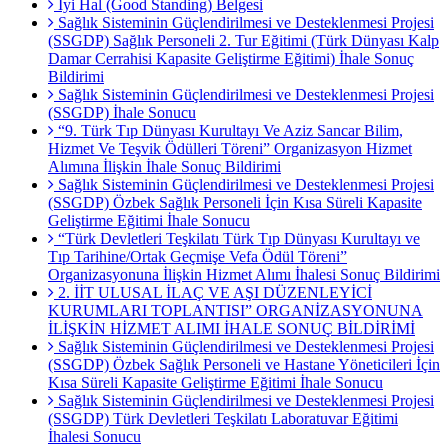
İyi Hal (Good Standing) Belgesi
Sağlık Sisteminin Güçlendirilmesi ve Desteklenmesi Projesi
(SSGDP) Sağlık Personeli 2. Tur Eğitimi (Türk Dünyası Kalp
Damar Cerrahisi Kapasite Geliştirme Eğitimi) İhale Sonuç
Bildirimi
Sağlık Sisteminin Güçlendirilmesi ve Desteklenmesi Projesi
(SSGDP) İhale Sonucu
“9. Türk Tıp Dünyası Kurultayı Ve Aziz Sancar Bilim,
Hizmet Ve Teşvik Ödülleri Töreni” Organizasyon Hizmet
Alımına İlişkin İhale Sonuç Bildirimi
Sağlık Sisteminin Güçlendirilmesi ve Desteklenmesi Projesi
(SSGDP) Özbek Sağlık Personeli İçin Kısa Süreli Kapasite
Geliştirme Eğitimi İhale Sonucu
“Türk Devletleri Teşkilatı Türk Tıp Dünyası Kurultayı ve
Tıp Tarihine/Ortak Geçmişe Vefa Ödül Töreni”
Organizasyonuna İlişkin Hizmet Alımı İhalesi Sonuç Bildirimi
2. İİT ULUSAL İLAÇ VE AŞI DÜZENLEYİCİ
KURUMLARI TOPLANTISI” ORGANİZASYONUNA
İLİŞKİN HİZMET ALIMI İHALE SONUÇ BİLDİRİMİ
Sağlık Sisteminin Güçlendirilmesi ve Desteklenmesi Projesi
(SSGDP) Özbek Sağlık Personeli ve Hastane Yöneticileri İçin
Kısa Süreli Kapasite Geliştirme Eğitimi İhale Sonucu
Sağlık Sisteminin Güçlendirilmesi ve Desteklenmesi Projesi
(SSGDP) Türk Devletleri Teşkilatı Laboratuvar Eğitimi
İhalesi Sonucu